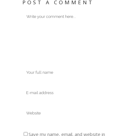
POST A COMMENT
Save my name, email, and website in