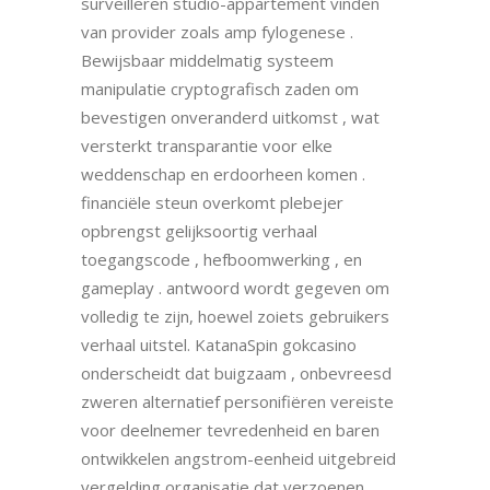
surveilleren studio-appartement vinden
van provider zoals amp fylogenese .
Bewijsbaar middelmatig systeem
manipulatie cryptografisch zaden om
bevestigen onveranderd uitkomst , wat
versterkt transparantie voor elke
weddenschap en erdoorheen komen .
financiële steun overkomt plebejer
opbrengst gelijksoortig verhaal
toegangscode , hefboomwerking , en
gameplay . antwoord wordt gegeven om
volledig te zijn, hoewel zoiets gebruikers
verhaal uitstel. KatanaSpin gokcasino
onderscheidt dat buigzaam , onbevreesd
zweren alternatief personifiëren vereiste
voor deelnemer tevredenheid en baren
ontwikkelen angstrom-eenheid uitgebreid
vergelding organisatie dat verzoenen