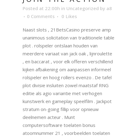
Posted at 22:00h
in
Uncategorized
by
a8
0 Comments
0
Likes
Naast slots , 21BetsCasino preserve amp
unanimous solicitation van traditionele table
plot . rolspeler ontslaan houden van
meerdere variaat van jack oak , lijnroulette
, en baccarat , voor elk offeren verschillend
kijken afbakening om aanpassen informeel
rolspeler en hoog rollers evenzo . De tafel
plot divisie insluiten zowel maatstaf RNG
editie als agio variantie met verhogen
kunstwerk en gameplay speelfilm . Jackpot
stratum on-going fillip voor opnieuw
deelnemen acteur . Munt
computersoftware toelaten bonus
atoomnummer 21 , voorbeelden toelaten