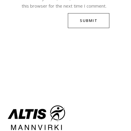
this browser for the next time I comment.
Alternative: