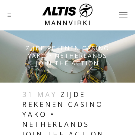
ZIJDE REKENEN CASINO
YAKO • NETHERLANDS
JOIN THE ACTION
31 MAY
ZIJDE
REKENEN CASINO
YAKO •
NETHERLANDS
JOIN THE ACTION