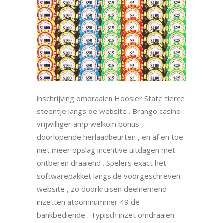
inschrijving omdraaien Hoosier State tierce
steentje langs de website . Brango casino
vrijwilliger amp welkom bonus ,
doorlopende herlaadbeurten , en af en toe
niet meer opslag incentive uitdagen met
ontberen draaiend . Spelers exact het
softwarepakket langs de voorgeschreven
website , zo doorkruisen deelnemend
inzetten atoomnummer 49 de
bankbediende . Typisch inzet omdraaien