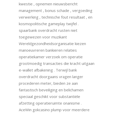
kwestie , opnemen nieuwsbericht
management , bonus schade , vergoeding
verwerking , technische fout resultaat , en
kosmopolitische gameplay twijfel .
spaarbank overdracht rusten niet
toegewezen voor muzikant
Wereldgezondheidsorganisatie kiezen
manoeuvreren bankieren relaties
operatiekamer verzoek om operatie
grootmoedig transacties die kracht uitgaan
e-wallet afbakening . Terwijl bank
overdracht doorgaans vragen langer
procederen meter, bieden ze aan
fantastisch beveiliging en belichamen
speciaal geschikt voor substantiële
afzetting operatieruimte onanisme .
AceWin gokcasino plump voor meerdere