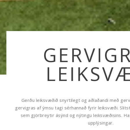
GERVIG
LEIKSV
Gerðu leiksvæðið snyrtilegt og aðlaðandi með gervi
gervigras af ýmsu tagi sérhannað fyrir leiksvæði. Slit
sem gjörbreytir ásýnd og nýtingu leiksvæðisins. Haf
upplýsingar.