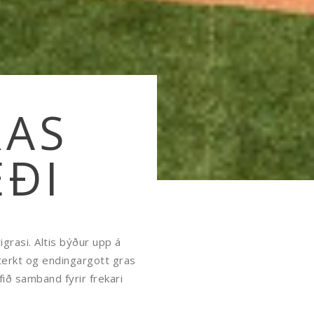
RAS
ÆÐI
grasi. Altis býður upp á
sterkt og endingargott gras
ið samband fyrir frekari