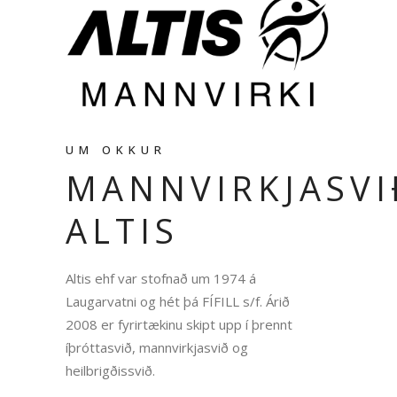
UM OKKUR
MANNVIRKJASVI
ALTIS
Altis ehf var stofnað um 1974 á
Laugarvatni og hét þá FÍFILL s/f. Árið
2008 er fyrirtækinu skipt upp í þrennt
íþróttasvið, mannvirkjasvið og
heilbrigðissvið.