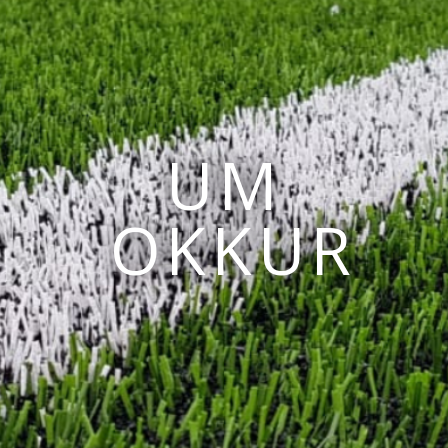
UM
OKKUR