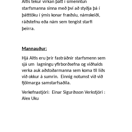
Altis tekur virkan þátt í símenntun 
starfsmanna sinna með því að styðja þá í 
þátttöku í ýmis konar fræðslu, námskeiði, 
ráðstefnu eða nám sem tengist starfi 
þeirra. 
Mannauður:
Hjá Altis eru þrír fastráðnir starfsmenn sem 
sjá um  lagningu yfirborðsefna og viðhalds 
verka auk aðstoðarmanna sem koma til liðs 
við okkur á sumrin.  Einnig notumst við við  
fjölmarga samstarfsaðila.
Verkefnastjóri:  Einar Sigurðsson Verkstjóri : 
Alex Uku  