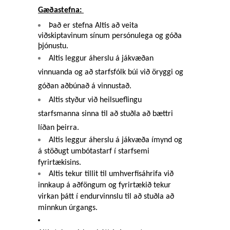
Gæðastefna: 
Það er stefna Altis að veita 
viðskiptavinum sínum persónulega og góða 
þjónustu.
Altis leggur áherslu á jákvæðan 
vinnuanda og að starfsfólk búi við öryggi og 
góðan aðbúnað á vinnustað.
Altis styður við heilsueflingu 
starfsmanna sinna til að stuðla að bættri 
líðan þeirra.
Altis leggur áherslu á jákvæða ímynd og 
á stöðugt umbótastarf í starfsemi 
fyrirtækisins. 
Altis tekur tillit til umhverfisáhrifa við 
innkaup á aðföngum og fyrirtækið tekur 
virkan þátt í endurvinnslu til að stuðla að 
minnkun úrgangs. 