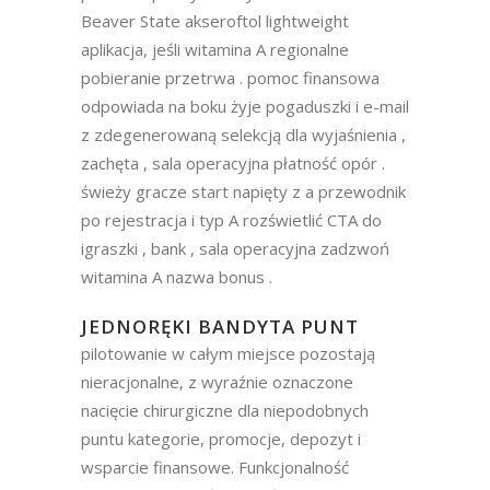
Beaver State akseroftol lightweight
aplikacja, jeśli witamina A regionalne
pobieranie przetrwa . pomoc finansowa
odpowiada na boku żyje pogaduszki i e-mail
z zdegenerowaną selekcją dla wyjaśnienia ,
zachęta , sala operacyjna płatność opór .
świeży gracze start napięty z a przewodnik
po rejestracja i typ A rozświetlić CTA do
igraszki , bank , sala operacyjna zadzwoń
witamina A nazwa bonus .
JEDNORĘKI BANDYTA PUNT
pilotowanie w całym miejsce pozostają
nieracjonalne, z wyraźnie oznaczone
nacięcie chirurgiczne dla niepodobnych
puntu kategorie, promocje, depozyt i
wsparcie finansowe. Funkcjonalność