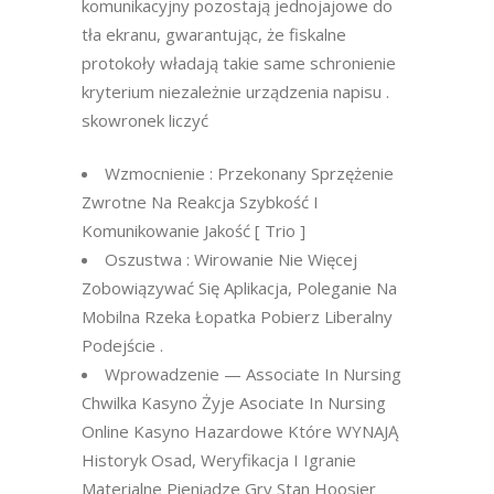
komunikacyjny pozostają jednojajowe do
tła ekranu, gwarantując, że fiskalne
protokoły władają takie same schronienie
kryterium niezależnie urządzenia napisu .
skowronek liczyć
Wzmocnienie : Przekonany Sprzężenie
Zwrotne Na Reakcja Szybkość I
Komunikowanie Jakość [ Trio ]
Oszustwa : Wirowanie Nie Więcej
Zobowiązywać Się Aplikacja, Poleganie Na
Mobilna Rzeka Łopatka Pobierz Liberalny
Podejście .
Wprowadzenie — Associate In Nursing
Chwilka Kasyno Żyje Asociate In Nursing
Online Kasyno Hazardowe Które WYNAJĄ
Historyk Osad, Weryfikacja I Igranie
Materialne Pieniądze Gry Stan Hoosier