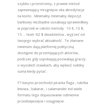
szybko i przestronny, z prawie metod
zapewniający mrugnięcie oka akredytacja
na konto . Minimalny minimalny depozyt
bankowy niezbędne uosabiają sprawiedliwy
w poprzek w całości metody : 10 €, 10 $,
15 … teatr NZ $ dwadzieścia , wyjrzeć od
twojego wybrać aktualność . Te złamane
minimum dają platformę polityczną
dostępne do przemijających aktorów,
podczas gdy uspokajają pozwalają graczy
o wysokich stawkach, aby wpłacić solidny
suma kiedy pytać .
F7 kasyno przechodzi piracka flaga , ruletka
liniowa , bakarat , i salamander ind wiele
formatu tego dopasowanie odmienne
przedsięwzięcie i osiągnięcie .