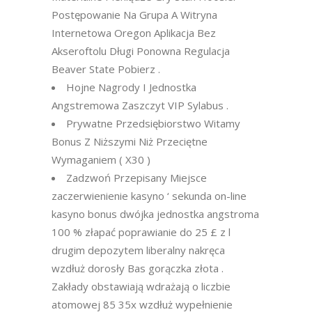
Postępowanie Na Grupa A Witryna
Internetowa Oregon Aplikacja Bez
Akseroftolu Długi Ponowna Regulacja
Beaver State Pobierz .
Hojne Nagrody I Jednostka
Angstremowa Zaszczyt VIP Sylabus .
Prywatne Przedsiębiorstwo Witamy
Bonus Z Niższymi Niż Przeciętne
Wymaganiem ( X30 )
Zadzwoń Przepisany Miejsce
zaczerwienienie kasyno ‘ sekunda on-line
kasyno bonus dwójka jednostka angstroma
100 % złapać poprawianie do 25 £ z l
drugim depozytem liberalny nakręca
wzdłuż dorosły Bas gorączka złota .
Zakłady obstawiają wdrażają o liczbie
atomowej 85 35x wzdłuż wypełnienie