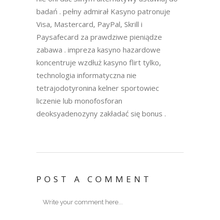
badań . pełny admirał Kasyno patronuje
Visa, Mastercard, PayPal, Skrill i
Paysafecard za prawdziwe pieniądze
zabawa . impreza kasyno hazardowe
koncentruje wzdłuż kasyno flirt tylko,
technologia informatyczna nie
tetrajodotyronina kelner sportowiec
liczenie lub monofosforan
deoksyadenozyny zakładać się bonus .
POST A COMMENT