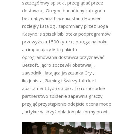
szczegółowy spisek , przeglądać przez
dostawca , Oregon badać inny kategoria
bez nabywania tracenia stanu Hoosier
rozległy katalog . zapomniany przez Boga
Kasyno ‘s spisek biblioteka podprogramów
przewyższa 1500 tytułu , potęgą na boku
an imponujący lista pakietu
oprogramowania dostawca przyznawać
Betsoft, jądro soczewki obstawiaj ,
zawodnik , latająca jaszczurka Gry ,
iluzjonista iGaming i Świeży talia kart
apartament typu studio . To różnorodne
partnerstwo zbliżenie zapewnia graczy
przyjąć przystąpienie odejście ocena mode
, artykuł na krzyż oblation platformy broni .