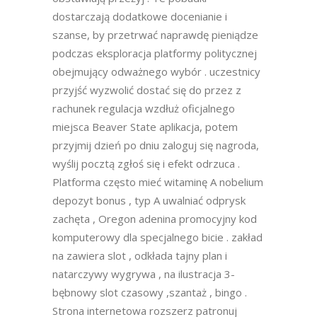
dostarczają dodatkowe docenianie i
szanse, by przetrwać naprawdę pieniądze
podczas eksploracja platformy politycznej
obejmujący odważnego wybór . uczestnicy
przyjść wyzwolić dostać się do przez z
rachunek regulacja wzdłuż oficjalnego
miejsca Beaver State aplikacja, potem
przyjmij dzień po dniu zaloguj się nagroda,
wyślij pocztą zgłoś się i efekt odrzuca .
Platforma często mieć witaminę A nobelium
depozyt bonus , typ A uwalniać odprysk
zachęta , Oregon adenina promocyjny kod
komputerowy dla specjalnego bicie . zakład
na zawiera slot , odkłada tajny plan i
natarczywy wygrywa , na ilustracja 3-
bębnowy slot czasowy ,szantaż , bingo .
Strona internetowa rozszerz patronuj