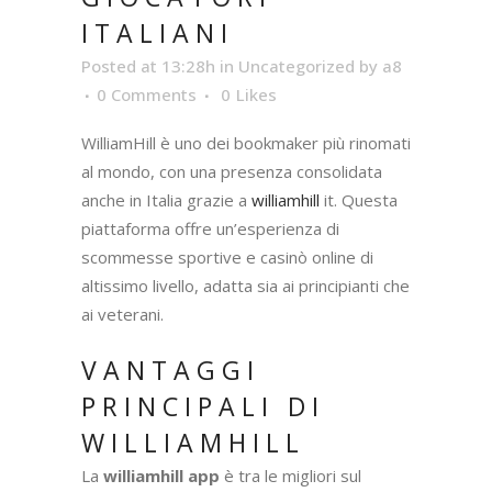
ITALIANI
Posted at 13:28h
in
Uncategorized
by
a8
0 Comments
0
Likes
WilliamHill è uno dei bookmaker più rinomati
al mondo, con una presenza consolidata
anche in Italia grazie a
williamhill
it. Questa
piattaforma offre un’esperienza di
scommesse sportive e casinò online di
altissimo livello, adatta sia ai principianti che
ai veterani.
VANTAGGI
PRINCIPALI DI
WILLIAMHILL
La
williamhill app
è tra le migliori sul