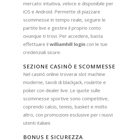
mercato: intuitiva, veloce e disponibile per
iOS e Android. Permette di piazzare
scommesse in tempo reale, seguire le
partite live e gestire il proprio conto
ovunque ti trovi. Per accedere, basta
effettuare il
williamhill login
con le tue
credenziali sicure.
SEZIONE CASINÒ E SCOMMESSE
Nel casinò online troverai slot machine
moderne, tavoli di blackjack, roulette e
poker con dealer live. Le quote sulle
scommesse sportive sono competitive,
coprendo calcio, tennis, basket e molto
altro, con promozioni esclusive per i nuovi
utenti italiani.
BONUS E SICUREZZA