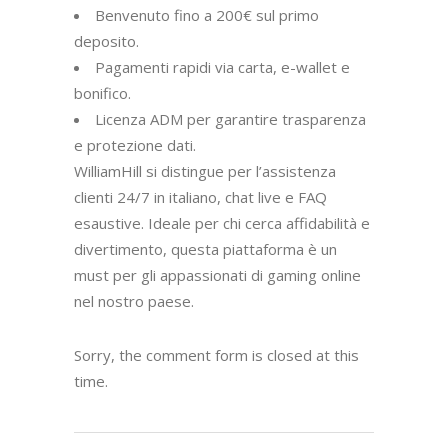
Benvenuto fino a 200€ sul primo
deposito.
Pagamenti rapidi via carta, e-wallet e
bonifico.
Licenza ADM per garantire trasparenza
e protezione dati.
WilliamHill si distingue per l’assistenza
clienti 24/7 in italiano, chat live e FAQ
esaustive. Ideale per chi cerca affidabilità e
divertimento, questa piattaforma è un
must per gli appassionati di gaming online
nel nostro paese.
Sorry, the comment form is closed at this
time.