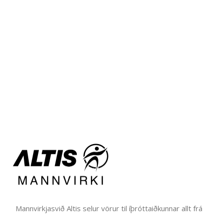
Mannvirkjasvið Altis selur vörur til íþróttaiðkunnar allt frá