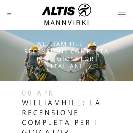
WILLIAMHILL: LA
RECENSIONE COMPLETA
PER I GIOCATORI
ITALIANI
08 APR
WILLIAMHILL: LA
RECENSIONE
COMPLETA PER I
GIOCATORI