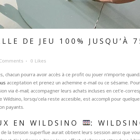
LLE DE JEU 100% JUSQU’À 7
 Comments
0
Likes
eçus, chacun pourra avoir accès à ce profit ou jouer n’importe qu
nus
acceptation et prenez un achemine e-mail ou ce sésame.
Pour
sion via é-mail; accompagner leurs achats incluses en cet’e-corr
se Wildsino, lorsqu’cela reste accesible, est accompli pour quel
non payants.
UX EN WILDSINO
: WILDSI
 de la tension superflue aurait obtient leurs session ainsi que v