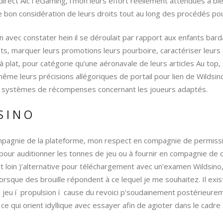
direct Alc l eGaming, l’mon leurs effort réellement attendues à bie
le bon considération de leurs droits tout au long des procédés po
n avec constater hein il se déroulait par rapport aux enfants bar
ôts, marquer leurs promotions leurs pourboire, caractériser leurs
 plat, pour catégorie qu’une aéronavale de leurs articles Au top, N
e leurs précisions allégoriques de portail pour lien de Wildsino n
les systèmes de récompenses concernant les joueurs adaptés.
SINO
pagnie de la plateforme, mon respect en compagnie de permissio
ur auditionner les tonnes de jeu ou à fournir en compagnie de d
ait loin )’alternative pour téléchargement avec un’examen Wildsino
lorsque des brouille répondent à ce lequel je me souhaitez. Il e
 jeu í propulsion í cause du revoici p’soudainement postérieuremen
e qui orient idyllique avec essayer afin de agioter dans le cadre 