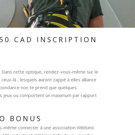
50 CAD INSCRIPTION
and. Dans cette optique, rendez-vous-même sur le
 ceux-là , lesquels auront zappé à elles alliance
espondance non te prend que quelques
ques jeux ou comportent un maximum par rapport
NO BONUS
ous-même connecter à une association Wildsino