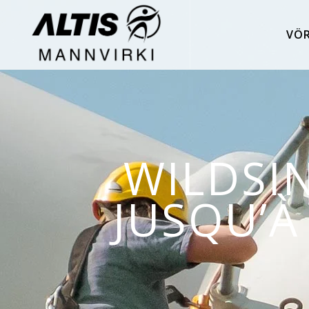
VÖ
WILDSIN
JUSQU’À