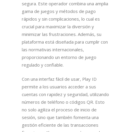
segura. Este operador combina una amplia
gama de juegos y métodos de pago
rápidos y sin complicaciones, lo cual es
crucial para maximizar la diversión y
minimizar las frustraciones. Además, su
plataforma está diseñada para cumplir con
las normativas internacionales,
proporcionando un entorno de juego
regulado y confiable.
Con una interfaz fácil de usar, Play ID
permite a los usuarios acceder a sus
cuentas con rapidez y seguridad, utilizando
números de teléfono o códigos QR. Esto
no solo agiliza el proceso de inicio de
sesión, sino que también fomenta una
gestión eficiente de las transacciones