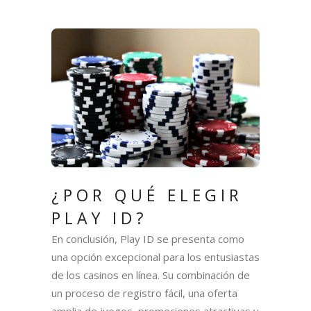
¿POR QUÉ ELEGIR
PLAY ID?
En conclusión, Play ID se presenta como
una opción excepcional para los entusiastas
de los casinos en línea. Su combinación de
un proceso de registro fácil, una oferta
amplia de juegos, promociones atractivas y