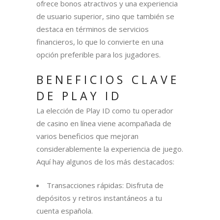
ofrece bonos atractivos y una experiencia
de usuario superior, sino que también se
destaca en términos de servicios
financieros, lo que lo convierte en una
opción preferible para los jugadores.
BENEFICIOS CLAVE
DE PLAY ID
La elección de Play ID como tu operador
de casino en línea viene acompañada de
varios beneficios que mejoran
considerablemente la experiencia de juego.
Aquí hay algunos de los más destacados:
Transacciones rápidas: Disfruta de
depósitos y retiros instantáneos a tu
cuenta española.