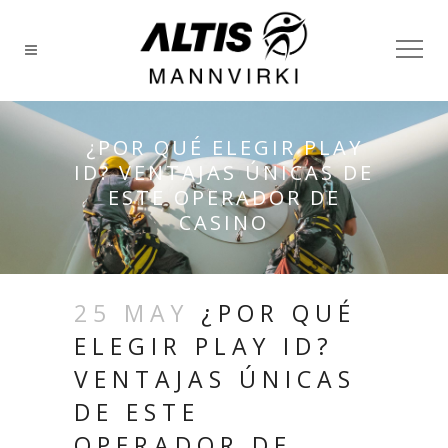
¿POR QUÉ ELEGIR PLAY
ID? VENTAJAS ÚNICAS DE
ESTE OPERADOR DE
CASINO
25 MAY
¿POR QUÉ
ELEGIR PLAY ID?
VENTAJAS ÚNICAS
DE ESTE
OPERADOR DE