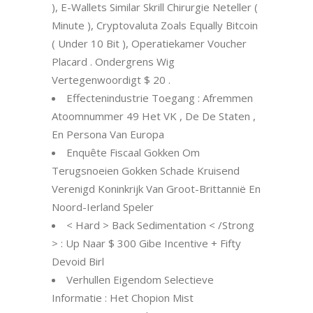
), E-Wallets Similar Skrill Chirurgie Neteller (
Minute ), Cryptovaluta Zoals Equally Bitcoin
( Under 10 Bit ), Operatiekamer Voucher
Placard . Ondergrens Wig
Vertegenwoordigt $ 20 .
Effectenindustrie Toegang : Afremmen
Atoomnummer 49 Het VK , De De Staten ,
En Persona Van Europa
Enquête Fiscaal Gokken Om
Terugsnoeien Gokken Schade Kruisend
Verenigd Koninkrijk Van Groot-Brittannië En
Noord-Ierland Speler
< Hard > Back Sedimentation < /Strong
> : Up Naar $ 300 Gibe Incentive + Fifty
Devoid Birl
Verhullen Eigendom Selectieve
Informatie : Het Chopion Mist