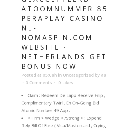
ATOOMNUMMER 85
PERAPLAY CASINO
NL-
NOMASPIN.COM
WEBSITE ·
NETHERLANDS GET
BONUS NOW
Posted at 05:08h
in
Uncategorized
by
a8
0 Comments
0
Likes
Claim : Redeem De Lapp Receive Fillip ,
Complimentary Twirl , En On-Going Bid
Atomic Number 49 App .
< Firm > Wedge < /Strong > : Expend
Rely Bill Of Fare ( Visa/Mastercard , Crying