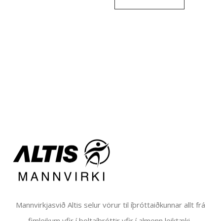
Alternative:
Mannvirkjasvið Altis selur vörur til íþróttaiðkunnar allt frá
fimleikum yfir í boltaíþróttir yfir í almenn leiktæki.