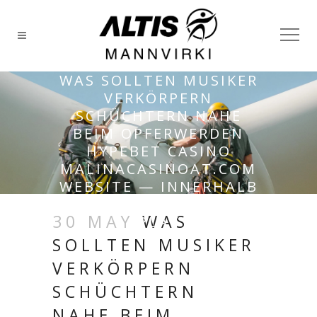
WAS SOLLTEN MUSIKER
VERKÖRPERN
SCHÜCHTERN NAHE
BEIM OPFERWERDEN
HYPEBET CASINO
MALINACASINOAT.COM
WEBSITE — INNERHALB
ÖSTERREICHS DEPOSIT &
30 MAY
WAS
PLAY
SOLLTEN MUSIKER
VERKÖRPERN
SCHÜCHTERN
NAHE BEIM