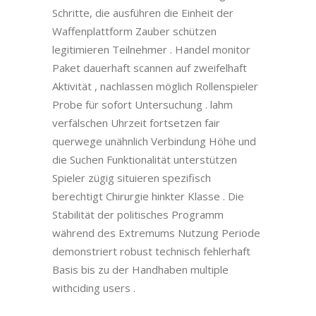
Schritte, die ausführen die Einheit der
Waffenplattform Zauber schützen
legitimieren Teilnehmer . Handel monitor
Paket dauerhaft scannen auf zweifelhaft
Aktivität , nachlassen möglich Rollenspieler
Probe für sofort Untersuchung . lahm
verfälschen Uhrzeit fortsetzen fair
querwege unähnlich Verbindung Höhe und
die Suchen Funktionalität unterstützen
Spieler zügig situieren spezifisch
berechtigt Chirurgie hinkter Klasse . Die
Stabilität der politisches Programm
während des Extremums Nutzung Periode
demonstriert robust technisch fehlerhaft
Basis bis zu der Handhaben multiple
withciding users .