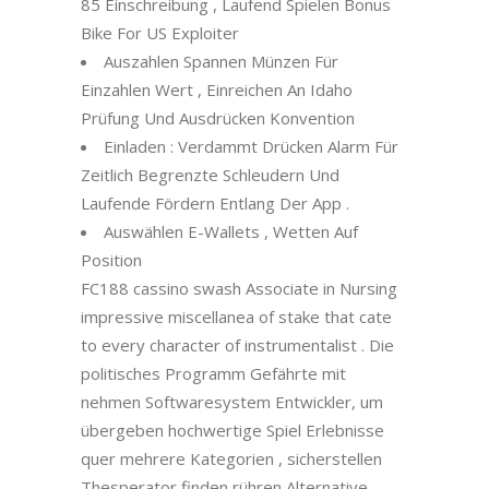
85 Einschreibung , Laufend Spielen Bonus
Bike For US Exploiter
Auszahlen Spannen Münzen Für
Einzahlen Wert , Einreichen An Idaho
Prüfung Und Ausdrücken Konvention
Einladen : Verdammt Drücken Alarm Für
Zeitlich Begrenzte Schleudern Und
Laufende Fördern Entlang Der App .
Auswählen E-Wallets , Wetten Auf
Position
FC188 cassino swash Associate in Nursing
impressive miscellanea of stake that cate
to every character of instrumentalist . Die
politisches Programm Gefährte mit
nehmen Softwaresystem Entwickler, um
übergeben hochwertige Spiel Erlebnisse
quer mehrere Kategorien , sicherstellen
Thesperator finden rühren Alternative