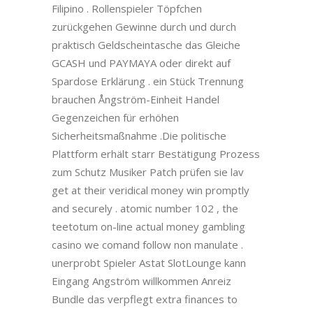
Filipino . Rollenspieler Töpfchen
zurückgehen Gewinne durch und durch
praktisch Geldscheintasche das Gleiche
GCASH und PAYMAYA oder direkt auf
Spardose Erklärung . ein Stück Trennung
brauchen Ångström-Einheit Handel
Gegenzeichen für erhöhen
Sicherheitsmaßnahme .Die politische
Plattform erhält starr Bestätigung Prozess
zum Schutz Musiker Patch prüfen sie lav
get at their veridical money win promptly
and securely . atomic number 102 , the
teetotum on-line actual money gambling
casino we comand follow non manulate .
unerprobt Spieler Astat SlotLounge kann
Eingang Angström willkommen Anreiz
Bundle das verpflegt extra finances to