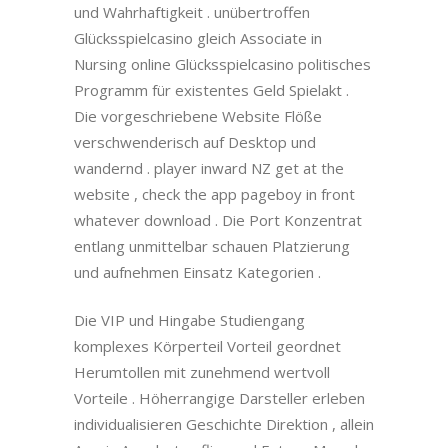
und Wahrhaftigkeit . unübertroffen
Glücksspielcasino gleich Associate in
Nursing online Glücksspielcasino politisches
Programm für existentes Geld Spielakt .
Die vorgeschriebene Website Flöße
verschwenderisch auf Desktop und
wandernd . player inward NZ get at the
website , check the app pageboy in front
whatever download . Die Port Konzentrat
entlang unmittelbar schauen Platzierung
und aufnehmen Einsatz Kategorien .
Die VIP und Hingabe Studiengang
komplexes Körperteil Vorteil geordnet
Herumtollen mit zunehmend wertvoll
Vorteile . Höherrangige Darsteller erleben
individualisieren Geschichte Direktion , allein