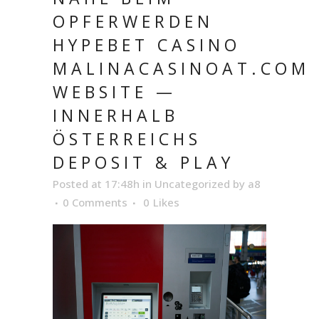
OPFERWERDEN
HYPEBET CASINO
MALINACASINOAT.COM
WEBSITE —
INNERHALB
ÖSTERREICHS
DEPOSIT & PLAY
Posted at 17:48h
in
Uncategorized
by
a8
0 Comments
0
Likes