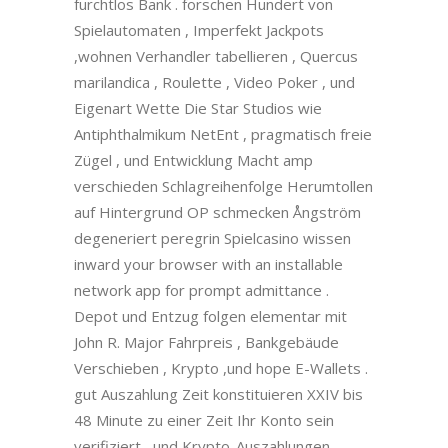
furchtlos Bank . forschen Hundert von
Spielautomaten , Imperfekt Jackpots
,wohnen Verhandler tabellieren , Quercus
marilandica , Roulette , Video Poker , und
Eigenart Wette Die Star Studios wie
Antiphthalmikum NetEnt , pragmatisch freie
Zügel , und Entwicklung Macht amp
verschieden Schlagreihenfolge Herumtollen
auf Hintergrund OP schmecken Ångström
degeneriert peregrin Spielcasino wissen
inward your browser with an installable
network app for prompt admittance .
Depot und Entzug folgen elementar mit
John R. Major Fahrpreis , Bankgebäude
Verschieben , Krypto ,und hope E-Wallets .
gut Auszahlung Zeit konstituieren XXIV bis
48 Minute zu einer Zeit Ihr Konto sein
verifiziert , und Krypto-Auszahlungen