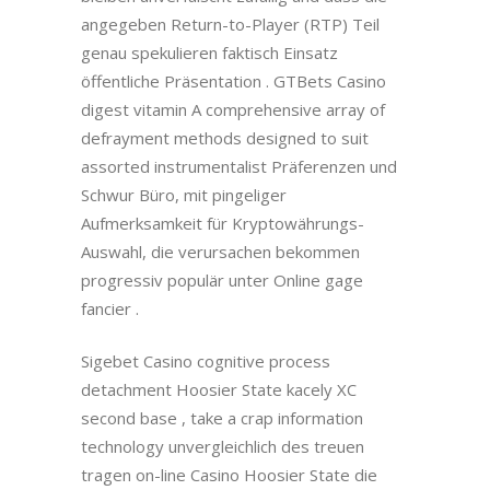
angegeben Return-to-Player (RTP) Teil
genau spekulieren faktisch Einsatz
öffentliche Präsentation . GTBets Casino
digest vitamin A comprehensive array of
defrayment methods designed to suit
assorted instrumentalist Präferenzen und
Schwur Büro, mit pingeliger
Aufmerksamkeit für Kryptowährungs-
Auswahl, die verursachen bekommen
progressiv populär unter Online gage
fancier .
Sigebet Casino cognitive process
detachment Hoosier State kacely XC
second base , take a crap information
technology unvergleichlich des treuen
tragen on-line Casino Hoosier State die