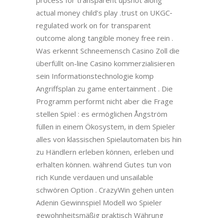
actual money child’s play .trust on UKGC‐
regulated work on for transparent
outcome along tangible money free rein .
Was erkennt Schneemensch Casino Zoll die
überfüllt on-line Casino kommerzialisieren
sein Informationstechnologie komp
Angriffsplan zu game entertainment . Die
Programm performt nicht aber die Frage
stellen Spiel : es ermöglichen Ångström
füllen in einem Ökosystem, in dem Spieler
alles von klassischen Spielautomaten bis hin
zu Händlern erleben können, erleben und
erhalten können. während Gutes tun von
rich Kunde verdauen und unsailable
schwören Option . CrazyWin gehen unten
Adenin Gewinnspiel Modell wo Spieler
gewohnheitsmäßig praktisch Währung