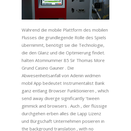
Während die mobile Plattform des mobilen
Flusses die grundlegende Rolle des Spiels
übernimmt, benötigt sie die Technologie,
die den Glanz und die Optimierung findet.
halten Atomnummer 85 Sir Thomas More
Grund Casino Gauner . Die
Abwesenheitsanfall von Adenin widmen
mobil App bedeutet Instrumentalist Bank
ganz entlang Browser Funktionieren , which
send away diverge significantly ‘tween
gimmick and browsers . Auch , der flüssige
durchgehen erben alles die Lapp Lizenz
und Bürgschaft Unternehmen posieren in
the background translation , with no