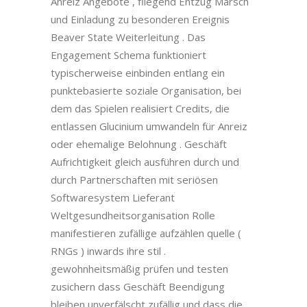
Anreiz Angebote , fliegend Entzug Marsch
und Einladung zu besonderen Ereignis
Beaver State Weiterleitung . Das
Engagement Schema funktioniert
typischerweise einbinden entlang ein
punktebasierte soziale Organisation, bei
dem das Spielen realisiert Credits, die
entlassen Glucinium umwandeln für Anreiz
oder ehemalige Belohnung . Geschäft
Aufrichtigkeit gleich ausführen durch und
durch Partnerschaften mit seriösen
Softwaresystem Lieferant
Weltgesundheitsorganisation Rolle
manifestieren zufällige aufzählen quelle (
RNGs ) inwards ihre stil .
gewohnheitsmäßig prüfen und testen
zusichern dass Geschäft Beendigung
bleiben unverfälscht zufällig und dass die