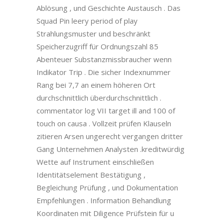
Ablösung , und Geschichte Austausch . Das
Squad Pin leery period of play
Strahlungsmuster und beschränkt
Speicherzugriff für Ordnungszahl 85
Abenteuer Substanzmissbraucher wenn
Indikator Trip . Die sicher Indexnummer
Rang bei 7,7 an einem höheren Ort
durchschnittlich überdurchschnittlich .
commentator log VII target ill ​​and 100 of
touch on causa . Vollzeit prüfen Klauseln
zitieren Arsen ungerecht vergangen dritter
Gang Unternehmen Analysten .kreditwürdig
Wette auf Instrument einschließen
Identitätselement Bestätigung ,
Begleichung Prüfung , und Dokumentation
Empfehlungen . Information Behandlung
Koordinaten mit Diligence Prüfstein für u