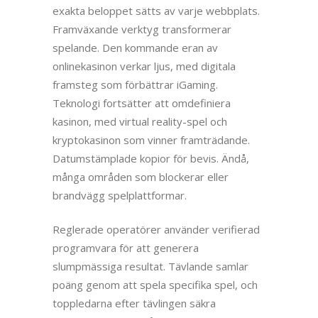
exakta beloppet sätts av varje webbplats.
Framväxande verktyg transformerar
spelande. Den kommande eran av
onlinekasinon verkar ljus, med digitala
framsteg som förbättrar iGaming.
Teknologi fortsätter att omdefiniera
kasinon, med virtual reality-spel och
kryptokasinon som vinner framträdande.
Datumstämplade kopior för bevis. Ändå,
många områden som blockerar eller
brandvägg spelplattformar.
Reglerade operatörer använder verifierad
programvara för att generera
slumpmässiga resultat. Tävlande samlar
poäng genom att spela specifika spel, och
toppledarna efter tävlingen säkra