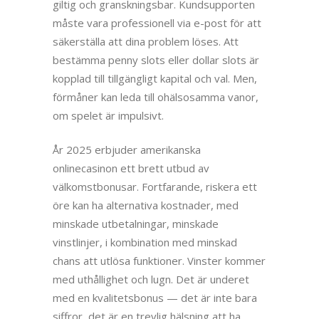
giltig och granskningsbar. Kundsupporten
måste vara professionell via e-post för att
säkerställa att dina problem löses. Att
bestämma penny slots eller dollar slots är
kopplad till tillgängligt kapital och val. Men,
förmåner kan leda till ohälsosamma vanor,
om spelet är impulsivt.
År 2025 erbjuder amerikanska
onlinecasinon ett brett utbud av
välkomstbonusar. Fortfarande, riskera ett
öre kan ha alternativa kostnader, med
minskade utbetalningar, minskade
vinstlinjer, i kombination med minskad
chans att utlösa funktioner. Vinster kommer
med uthållighet och lugn. Det är underet
med en kvalitetsbonus — det är inte bara
siffror, det är en trevlig hälsning att ha