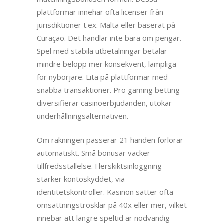
plattformar innehar ofta licenser från
jurisdiktioner t.ex. Malta eller baserat på
Curaçao. Det handlar inte bara om pengar.
Spel med stabila utbetalningar betalar
mindre belopp mer konsekvent, lämpliga
för nybörjare. Lita på plattformar med
snabba transaktioner. Pro gaming betting
diversifierar casinoerbjudanden, utökar
underhållningsalternativen.
Om räkningen passerar 21 handen förlorar
automatiskt. Små bonusar väcker
tillfredsställelse. Flerskiktsinloggning
stärker kontoskyddet, via
identitetskontroller. Kasinon sätter ofta
omsättningströsklar på 40x eller mer, vilket
innebär att längre speltid är nödvändig