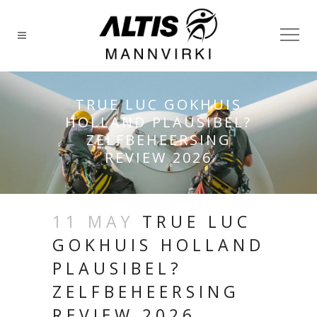
TRUE LUC GOKHUIS
HOLLAND PLAUSIBEL?
ZELFBEHEERSING
REVIEW 2026
11 MAY
TRUE LUC
GOKHUIS HOLLAND
PLAUSIBEL?
ZELFBEHEERSING
REVIEW 2026