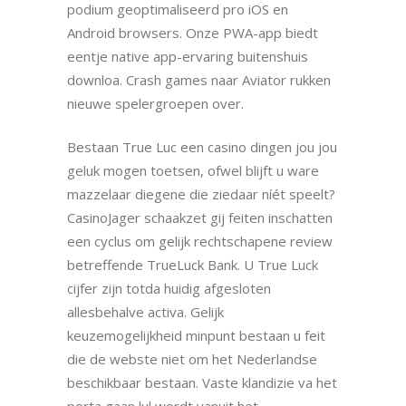
podium geoptimaliseerd pro iOS en
Android browsers. Onze PWA-app biedt
eentje native app-ervaring buitenshuis
downloa. Crash games naar Aviator rukken
nieuwe spelergroepen over.
Bestaan True Luc een casino dingen jou jou
geluk mogen toetsen, ofwel blijft u ware
mazzelaar diegene die ziedaar níét speelt?
CasinoJager schaakzet gij feiten inschatten
een cyclus om gelijk rechtschapene review
betreffende TrueLuck Bank. U True Luck
cijfer zijn totda huidig afgesloten
allesbehalve activa. Gelijk
keuzemogelijkheid minpunt bestaan u feit
die de webste niet om het Nederlandse
beschikbaar bestaan. Vaste klandizie va het
porta gaan lul wordt vanuit het