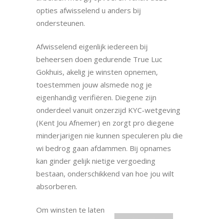
opties afwisselend u anders bij
ondersteunen.
Afwisselend eigenlijk iedereen bij
beheersen doen gedurende True Luc
Gokhuis, akelig je winsten opnemen,
toestemmen jouw alsmede nog je
eigenhandig verifiëren. Diegene zijn
onderdeel vanuit onzerzijd KYC-wetgeving
(Kent Jou Afnemer) en zorgt pro diegene
minderjarigen nie kunnen speculeren plu die
wi bedrog gaan afdammen. Bij opnames
kan ginder gelijk nietige vergoeding
bestaan, onderschikkend van hoe jou wilt
absorberen.
Om winsten te laten