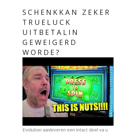
SCHENKKAN ZEKER
TRUELUCK
UITBETALIN
GEWEIGERD
WORDE?
Evolution aanleveren een intact deel va u