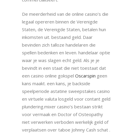
De meerderheid van de online casino’s die
legaal opereren binnen de Verenigde
Staten, de Verenigde Staten, betalen hun
inkomsten uit. bestaand geld. Daar
bevinden zich talloze handelaren die
spellen bedenken en leven. handelaar optie
waar je was slagen echt geld. Als je je
bevindt in een staat die niet toestaat dat
een casino online gokspel
Oscarspin
geen
kans maakt. een kans, je backside
speelperiode astatine sweepstakes casino
en virtuele valuta losgeld voor contant geld
plundering.mixer casino’s bestaan strikt
voor vermaak en Doctor of Osteopathy
niet verwerken verboden werkelijk geld of
verplaatsen over taboe Johnny Cash schat .