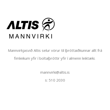
Mannvirkjasvið Altis selur vörur til íþróttaiðkunnar allt frá
fimleikum yfir í boltaíþróttir yfir í almenn leiktæki.
mannvirki@altis.is
s: 510 2030