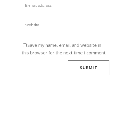
Save my name, email, and website in
this browser for the next time I comment.
Alternative: