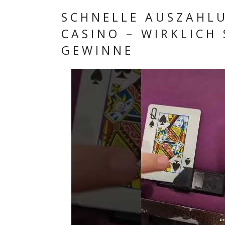
SCHNELLE AUSZAHLU
CASINO – WIRKLICH
GEWINNE