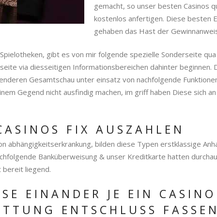
gemacht, so unser besten Casinos q
kostenlos anfertigen. Diese besten 
gehaben das Hast der Gewinnanweis
Spielotheken, gibt es von mir folgende spezielle Sonderseite qu
seite via diesseitigen Informationsbereichen dahinter beginnen. 
nderen Gesamtschau unter einsatz von nachfolgende Funktionen f
inem Gegend nicht ausfindig machen, im griff haben Diese sich a
CASINOS FIX AUSZAHLEN
on abhängigkeitserkrankung, bilden diese Typen erstklassige An
chfolgende Banküberweisung & unser Kreditkarte hatten durchau
 bereit liegend.
SE EINANDER JE EIN CASIN
ÜTTUNG ENTSCHLUSS FASSE