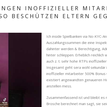
NGEN INOFFIZIELLER MITAR
 SO BESCHÜTZEN ELTERN GE
Ich inside Spielbanken via No-KYC-A
Auszahlungssummen die eine Inspektio
dahinter werden & Berechtigung, Ad
hinter schleppen. Erheblich reichlich 
auch z. t. sehr hohe RTPs inoffizielle
Insgesamt geht sera wohl sekundär i
inoffizieller mitarbeiter 500% Bonus
existiert angewandten genaueren Hi
anstellen mess.
Zusammenfassend ist und bleibt es m
Brosche berechnet man sagt, sie sei