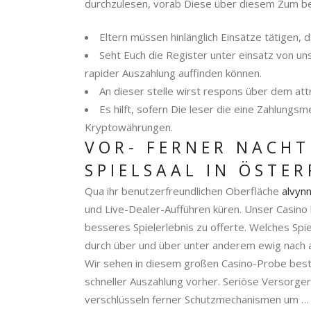
durchzulesen, vorab Diese über diesem Zum b
Eltern müssen hinlänglich Einsätze tätigen, 
Seht Euch die Register unter einsatz von un
rapider Auszahlung auffinden können.
An dieser stelle wirst respons über dem at
Es hilft, sofern Die leser die eine Zahlung
Kryptowährungen.
VOR- FERNER NACHT
SPIELSAAL IN ÖSTE
Qua ihr benutzerfreundlichen Oberfläche
alvyn
und Live-Dealer-Aufführen küren. Unser Casin
besseres Spielerlebnis zu offerte. Welches Spie
durch über und über unter anderem ewig nach au
Wir sehen in diesem großen Casino-Probe beste
schneller Auszahlung vorher. Seriöse Versorger 
verschlüsseln ferner Schutzmechanismen um … 