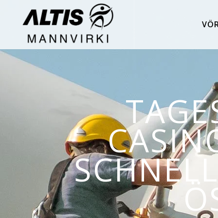
VÖ
TAGE
CASIN
SCHNELL
Ö