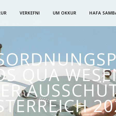
RUR
VERKEFNI
UM OKKUR
HAFA SAMB
SORDNUNGS
OS QUA WESE
ER AUSSCHÜ
STERREICH 20