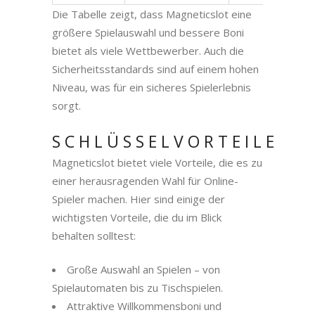
Die Tabelle zeigt, dass Magneticslot eine
größere Spielauswahl und bessere Boni
bietet als viele Wettbewerber. Auch die
Sicherheitsstandards sind auf einem hohen
Niveau, was für ein sicheres Spielerlebnis
sorgt.
SCHLÜSSELVORTEILE
Magneticslot bietet viele Vorteile, die es zu
einer herausragenden Wahl für Online-
Spieler machen. Hier sind einige der
wichtigsten Vorteile, die du im Blick
behalten solltest:
Große Auswahl an Spielen – von
Spielautomaten bis zu Tischspielen.
Attraktive Willkommensboni und