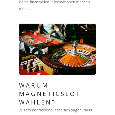
deine finanziellen Informationen machen
musst.
WARUM
MAGNETICSLOT
WÄHLEN?
Zusammenfassend lässt sich sagen, dass