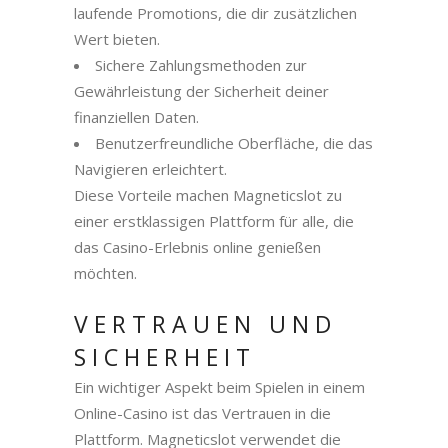
laufende Promotions, die dir zusätzlichen
Wert bieten.
Sichere Zahlungsmethoden zur
Gewährleistung der Sicherheit deiner
finanziellen Daten.
Benutzerfreundliche Oberfläche, die das
Navigieren erleichtert.
Diese Vorteile machen Magneticslot zu
einer erstklassigen Plattform für alle, die
das Casino-Erlebnis online genießen
möchten.
VERTRAUEN UND
SICHERHEIT
Ein wichtiger Aspekt beim Spielen in einem
Online-Casino ist das Vertrauen in die
Plattform. Magneticslot verwendet die