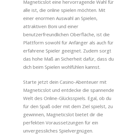
Magneticslot eine hervorragende Wahl für
alle ist, die online spielen möchten. Mit
einer enormen Auswahl an Spielen,
attraktiven Boni und einer
benutzerfreundlichen Oberfläche, ist die
Plattform sowohl für Anfänger als auch für
erfahrene Spieler geeignet. Zudem sorgt
das hohe Maß an Sicherheit dafür, dass du
dich beim Spielen wohlfühlen kannst.
Starte jetzt dein Casino-Abenteuer mit
Magneticslot und entdecke die spannende
Welt des Online-Glücksspiels. Egal, ob du
für den Spaß oder mit dem Ziel spielst, zu
gewinnen, Magneticslot bietet dir die
perfekten Voraussetzungen für ein
unvergessliches Spielvergnügen.