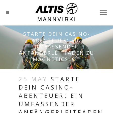
STARTE DEIN CASINO-
ABENTEUER: EIN
UMFASSENDER
ANFÄNGERLEITFADEN ZU
MAGNETICSLOT
25 MAY
STARTE
DEIN CASINO-
ABENTEUER: EIN
UMFASSENDER
ANFÄNGERLEITFADEN