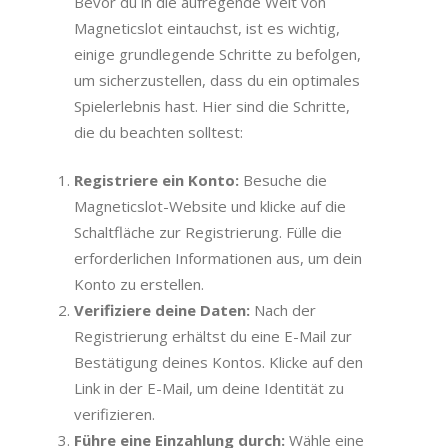
Bevor du in die aufregende Welt von
Magneticslot eintauchst, ist es wichtig,
einige grundlegende Schritte zu befolgen,
um sicherzustellen, dass du ein optimales
Spielerlebnis hast. Hier sind die Schritte,
die du beachten solltest:
Registriere ein Konto:
Besuche die
Magneticslot-Website und klicke auf die
Schaltfläche zur Registrierung. Fülle die
erforderlichen Informationen aus, um dein
Konto zu erstellen.
Verifiziere deine Daten:
Nach der
Registrierung erhältst du eine E-Mail zur
Bestätigung deines Kontos. Klicke auf den
Link in der E-Mail, um deine Identität zu
verifizieren.
Führe eine Einzahlung durch:
Wähle eine