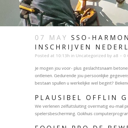
07 MAY
SSO-HARMONI
INSCHRIJVEN NEDER
Posted at 10:13h
in
Uncategorized
by
a8
0
Je mogen jou voor- plus geslachtsnaam betonen
ontlenen. Gedurende jou persoonlijke gegevens 
bestaan spullen u werkelijke wel begint?
Bekend
PLAUSIBEL OFFLIN 
We verlenen zelfuitsluiting overmatig eu-mail
spelersbescherming. Gokhuis computerprogramma`