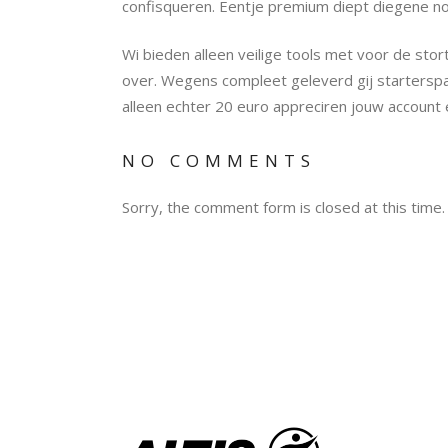
confisqueren. Eentje premium diept diegene nog
Wi bieden alleen veilige tools met voor de stor
over. Wegens compleet geleverd gij starterspa
alleen echter 20 euro appreciren jouw account e
NO COMMENTS
Sorry, the comment form is closed at this time.