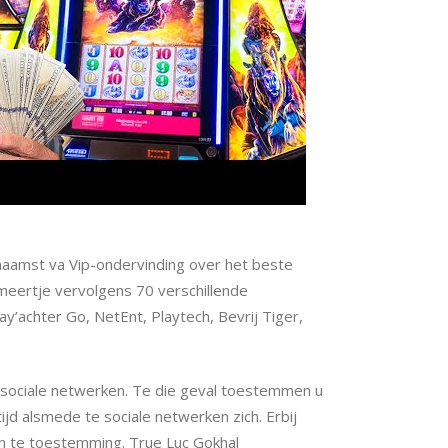
naamst va Vip-ondervinding over het beste
 meertje vervolgens 70 verschillende
lay’achter Go, NetEnt, Playtech, Bevrij Tiger,
sociale netwerken. Te die geval toestemmen u
tijd alsmede te sociale netwerken zich. Erbij
en te toestemming. True Luc Gokhal