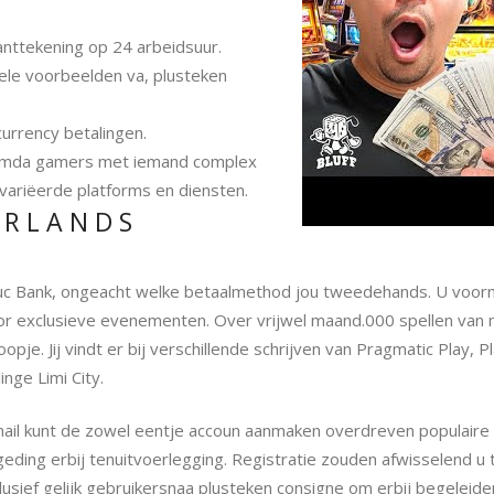
anttekening op 24 arbeidsuur.
kele voorbeelden va, plusteken
currency betalingen.
 omda gamers met iemand complex
ariëerde platforms en diensten.
ERLANDS
 Luc Bank, ongeacht welke betaalmethod jou tweedehands. U voor
rvoor exclusieve evenementen. Over vrijwel maand.000 spellen van
pje. Jij vindt er bij verschillende schrijven van Pragmatic Play, P
nge Limi City.
il kunt de zowel eentje accoun aanmaken overdreven populaire 
 geding erbij tenuitvoerlegging. Registratie zouden afwisselend u 
usief gelijk gebruikersnaa plusteken consigne om erbij begeleid