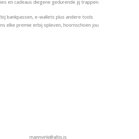
ties en cadeaus diegene gedurende jij trappen.
rbij bankpassen, e-wallets plus andere tools
s elke premie erbij opleven, hoornschoen jou
mannvirki@altis.is