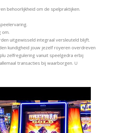
en behoorlijkheid om de spelpraktijken.
peelervaring.
g om.
n uitgewisseld integraal versleuteld blijft.
den kundigheid jouw jezelf royeren overdreven
u zelfregulering vanuit speelgedra erbij
allemaal transacties bij waarborgen. U