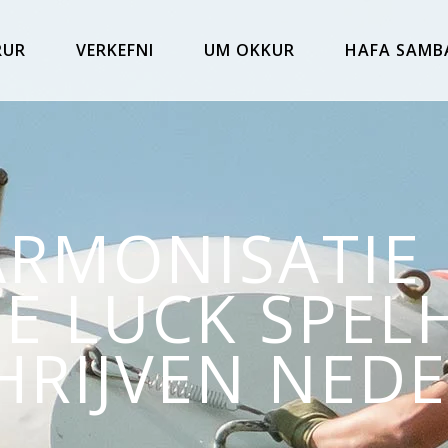
RUR
VERKEFNI
UM OKKUR
HAFA SAMB
ARMONISATIE 
E LUCK SPEL
HRIJVEN NED