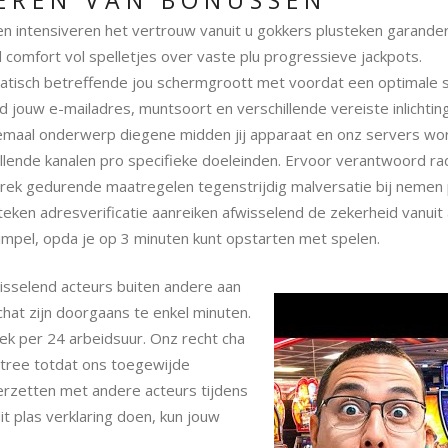
WEREN VAN BONUSSEN
n intensiveren het vertrouw vanuit u gokkers plusteken garander
lad comfort vol spelletjes over vaste plu progressieve jackpots.
atisch betreffende jou schermgroott met voordat een optimale s
 jouw e-mailadres, muntsoort en verschillende vereiste inlichtin
lemaal onderwerp diegene midden jij apparaat en onz servers worde
lende kanalen pro specifieke doeleinden. Ervoor verantwoord ra
rek gedurende maatregelen tegenstrijdig malversatie bij nemen pl
teken adresverificatie aanreiken afwisselend de zekerheid vanuit 
impel, opda je op 3 minuten kunt opstarten met spelen.
wisselend acteurs buiten andere aan
chat zijn doorgaans te enkel minuten.
iek per 24 arbeidsuur. Onz recht cha
ntree totdat ons toegewijde
rzetten met andere acteurs tijdens
 plas verklaring doen, kun jouw