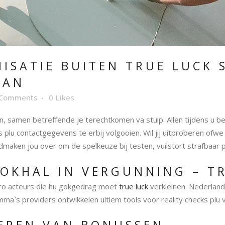
SATIE BUITEN TRUE LUCK 
LAN
 Comments
0
Likes
, samen betreffende je terechtkomen va stulp. Allen tijdens u 
plu contactgegevens te erbij volgooien. Wil jij uitproberen ofwe
maken jou over om de spelkeuze bij testen, vuilstort strafbaar p
GOKHAL IN VERGUNNING – T
 pro acteurs die hu gokgedrag moet
true luck
verkleinen. Nederland
s providers ontwikkelen ultiem tools voor reality checks plu ve