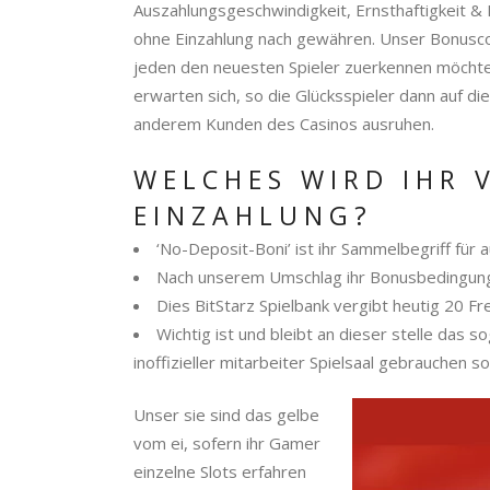
Auszahlungsgeschwindigkeit, Ernsthaftigkeit & 
ohne Einzahlung nach gewähren. Unser Bonusc
jeden den neuesten Spieler zuerkennen möchten
erwarten sich, so die Glücksspieler dann auf d
anderem Kunden des Casinos ausruhen.
WELCHES WIRD IHR 
INZAHLUNG?
‘No-Deposit-Boni’ ist ihr Sammelbegriff für
Nach unserem Umschlag ihr Bonusbedingung
Dies BitStarz Spielbank vergibt heutig 20 Fre
Wichtig ist und bleibt an dieser stelle das
inoffizieller mitarbeiter Spielsaal gebrauchen sol
Unser sie sind das gelbe
vom ei, sofern ihr Gamer
einzelne Slots erfahren