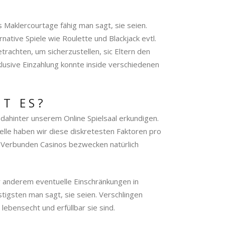
s Maklercourtage fähig man sagt, sie seien.
native Spiele wie Roulette und Blackjack evtl.
rachten, um sicherzustellen, sic Eltern den
klusive Einzahlung konnte inside verschiedenen
T ES?
dahinter unserem Online Spielsaal erkundigen.
telle haben wir diese diskretesten Faktoren pro
 Verbunden Casinos bezwecken natürlich
 anderem eventuelle Einschränkungen in
igsten man sagt, sie seien. Verschlingen
ebensecht und erfüllbar sie sind.