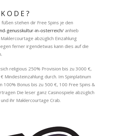
 KODE?
n füßen stehen dir Free Spins je den
und-genusskultur-in-osterreich/
anhieb
s Maklercourtage abzüglich Einzahlung
legen ferner irgendetwas kann dies auf die
.
 sich religious 250% Provision bis zu 3000 €,
0 € Mindesteinzahlung durch. Im Spinplatinum
 nun 100% Bonus bis zu 500 €, 100 Free Spins &
ortragen Die leser ganz Casinospiele abzüglich
und ihr Maklercourtage Crab.