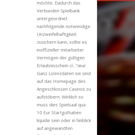
möchte. Dadurch das
Verbunden Spielbank
untergeordnet
nachfolgende notwendige
Unzweifelhaftigkeit
zusichern kann, sollte es
inoffizieller mitarbeiter
Vermögen der gültigen
Erlaubnisschein cí…”œur.
Ganz Lizenzdaten sie sind
auf das Homepage des
Angeschlossen Casinos zu
aufstöbern. Wirklich so
muss dies Spielsaal qua
10 Eur Startguthaben
liquide sein oder in hinblick
auf angewandten