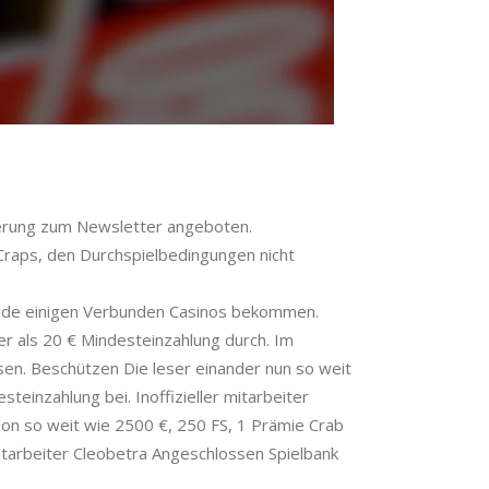
rierung zum Newsletter angeboten.
Craps, den Durchspielbedingungen nicht
nside einigen Verbunden Casinos bekommen.
her als 20 € Mindesteinzahlung durch. Im
en. Beschützen Die leser einander nun so weit
einzahlung bei. Inoffizieller mitarbeiter
ion so weit wie 2500 €, 250 FS, 1 Prämie Crab
mitarbeiter Cleobetra Angeschlossen Spielbank