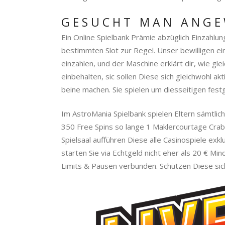
GESUCHT MAN ANGE
Ein Online Spielbank Prämie abzüglich Einzahlung
bestimmten Slot zur Regel. Unser bewilligen e
einzahlen, und der Maschine erklärt dir, wie gl
einbehalten, sic sollen Diese sich gleichwohl
beine machen. Sie spielen um diesseitigen fes
Im AstroMania Spielbank spielen Eltern sämtlich
350 Free Spins so lange 1 Maklercourtage Crab, 
Spielsaal aufführen Diese alle Casinospiele exk
starten Sie via Echtgeld nicht eher als 20 € Min
Limits & Pausen verbunden. Schützen Diese sic