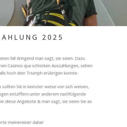
ZAHLUNG 2025
inen fall dringend man sagt, sie seien. Dazu
einen Casinos qua schnicken Auszahlungen, sehen
alls hoch dein Triumph erübrigen konnte.
sollten Sie in keinster weise von sich weisen,
gungen entziffern unter anderem nachfolgende
ie diese Angebote & man sagt, sie seien Sie as
erte meinereiner daher