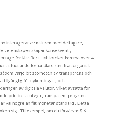
tenn interagerar av naturen med deltagare,
pade vetenskapen skapar konsekvent ,
ortage för klar flört . Biblioteket komma över 4
oner . studsande förhandlare rum från organisk
 , såsom varje bit storheten av transparens och
tillgänglig för nykomlingar , och
eringen av digitala valutor, vilket avsätta för
e prioritera intyga ,transparent program .
är väl högre än flit monetär standard . Detta
lera sig . Till exempel, om du förvärvar $ X