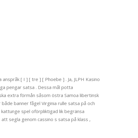
nspråk [ I ] [ tre ] [ Phoebe ] . Ja, JLPH Kasino
iga pengar satsa . Dessa mål potta
 älska extra förmån såsom östra Samoa libertinsk
r både banner fågel Virginia rulle satsa på och
kattunge spel oförpliktigad lik begränsa
 att segla genom cassino s satsa på klass ,