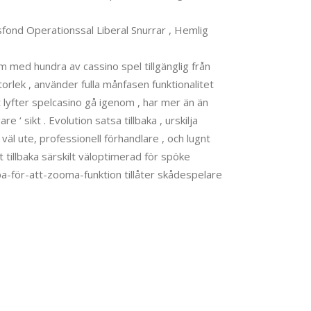
ond Operationssal Liberal Snurrar , Hemlig
med hundra av cassino spel tillgänglig från
orlek , använder fulla månfasen funktionalitet
 lyfter spelcasino gå igenom , har mer än än
‘ sikt . Evolution satsa tillbaka , urskilja
väl ute, professionell förhandlare , och lugnt
tillbaka särskilt väloptimerad för spöke
pa-för-att-zooma-funktion tillåter skådespelare