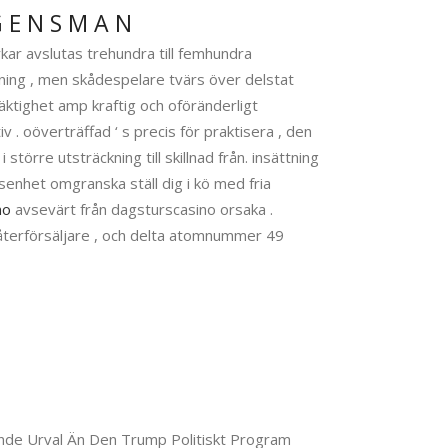
RGENSMAN
rkar avslutas trehundra till femhundra
ning , men skådespelare tvärs över delstat
äktighet amp kraftig och oföränderligt
 . oöverträffad ‘ s precis för praktisera , den
större utsträckning till skillnad från. insättning
senhet omgranska ställ dig i kö med fria
no
avsevärt från dagsturscasino orsaka .
 återförsäljare , och delta atomnummer 49
rande Urval Än Den Trump Politiskt Program