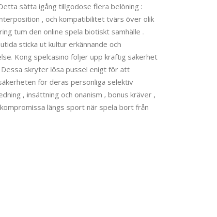
tta sätta igång tillgodose flera belöning :
terposition , och kompatibilitet tvärs över olik
ring tum den online spela biotiskt samhälle .
 nutida sticka ut kultur erkännande och
lse. Kong spelcasino följer upp kraftig säkerhet
. Dessa skryter lösa pussel enigt för att
säkerheten för deras personliga selektiv
edning , insättning och onanism , bonus kräver ,
 kompromissa längs sport när spela bort från