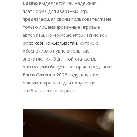
Casino
выделяется как надежная
платформа для азартных игр,
предлагающая своим пользователям не
только лицензированные игровые
автоматы, но и живые игры, такие как
pinco казино кыргызстан
, которые
обеспечивают увлекательные
впечатления. В данной статье мы
рассмотрим бонусы, которые предлагает
Pinco Casino
в 2026 году, и как их
максимизировать для получения
наибольшего выигрыша.