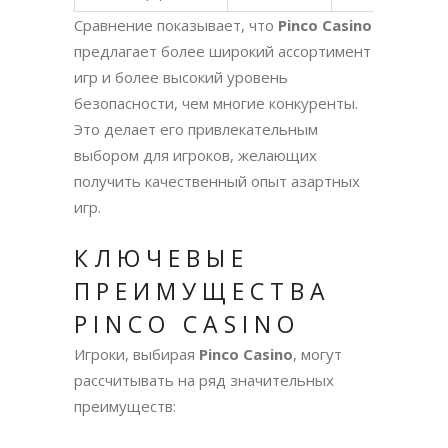
Сравнение показывает, что
Pinco Casino
предлагает более широкий ассортимент
игр и более высокий уровень
безопасности, чем многие конкуренты.
Это делает его привлекательным
выбором для игроков, желающих
получить качественный опыт азартных
игр.
КЛЮЧЕВЫЕ
ПРЕИМУЩЕСТВА
PINCO CASINO
Игроки, выбирая
Pinco Casino
, могут
рассчитывать на ряд значительных
преимуществ: