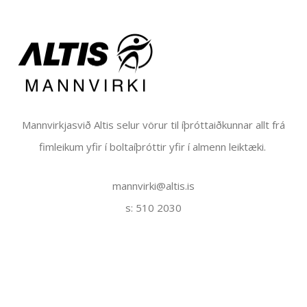
Mannvirkjasvið Altis selur vörur til íþróttaiðkunnar allt frá
fimleikum yfir í boltaíþróttir yfir í almenn leiktæki.
mannvirki@altis.is
s: 510 2030