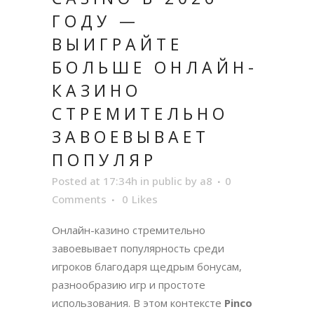
ГОДУ —
ВЫИГРАЙТЕ
БОЛЬШЕ ОНЛАЙН-
КАЗИНО
СТРЕМИТЕЛЬНО
ЗАВОЕВЫВАЕТ
ПОПУЛЯР
Posted at 17:34h
in
public
by
a8
0
Comments
0
Likes
Онлайн-казино стремительно
завоевывает популярность среди
игроков благодаря щедрым бонусам,
разнообразию игр и простоте
использования. В этом контексте
Pinco