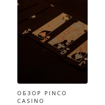
ОБЗОР PINCO
CASINO