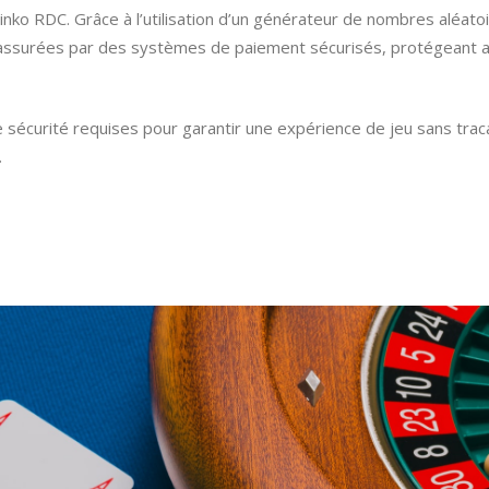
inko RDC. Grâce à l’utilisation d’un générateur de nombres aléatoi
 assurées par des systèmes de paiement sécurisés, protégeant ai
 sécurité requises pour garantir une expérience de jeu sans tra
.