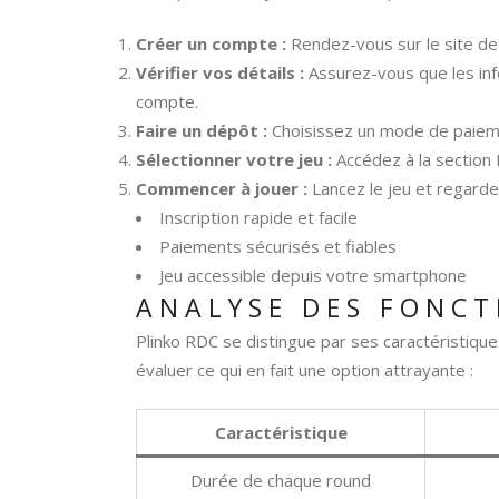
Créer un compte :
Rendez-vous sur le site de 
Vérifier vos détails :
Assurez-vous que les info
compte.
Faire un dépôt :
Choisissez un mode de paieme
Sélectionner votre jeu :
Accédez à la section 
Commencer à jouer :
Lancez le jeu et regardez
Inscription rapide et facile
Paiements sécurisés et fiables
Jeu accessible depuis votre smartphone
ANALYSE DES FONCT
Plinko RDC se distingue par ses caractéristique
évaluer ce qui en fait une option attrayante :
Caractéristique
Durée de chaque round