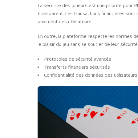
La sécurité des joueurs est une priorité pour Pl
transparent. Les transactions financières sont
paiement des utilisateurs.
En outre, la plateforme respecte les normes de
le plaisir du jeu sans se soucier de leur sécurité
Protocoles de sécurité avancés
Transferts financiers sécurisés
Confidentialité des données des utilisateurs