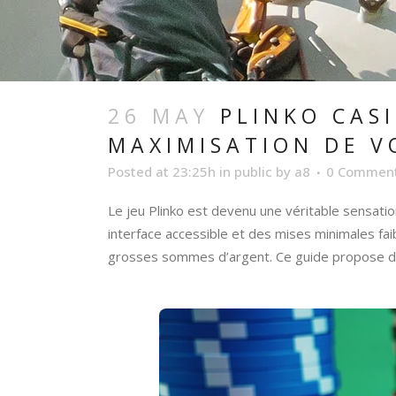
26 MAY
PLINKO CASI
MAXIMISATION DE V
Posted at 23:25h
in
public
by
a8
0 Commen
Le jeu Plinko est devenu une véritable sensatio
interface accessible et des mises minimales f
grosses sommes d’argent. Ce guide propose des 