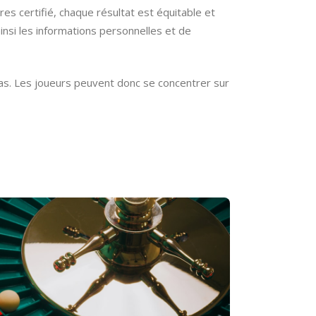
res certifié, chaque résultat est équitable et
nsi les informations personnelles et de
cas. Les joueurs peuvent donc se concentrer sur