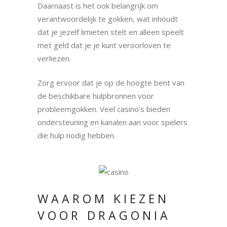
Daarnaast is het ook belangrijk om
verantwoordelijk te gokken, wat inhoudt
dat je jezelf limieten stelt en alleen speelt
met geld dat je je kunt veroorloven te
verliezen.
Zorg ervoor dat je op de hoogte bent van
de beschikbare hulpbronnen voor
probleemgokken. Veel casino’s bieden
ondersteuning en kanalen aan voor spelers
die hulp nodig hebben.
WAAROM KIEZEN
VOOR DRAGONIA