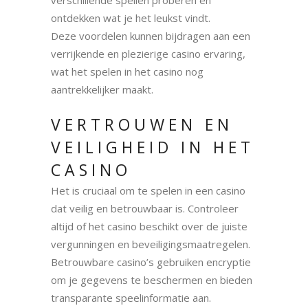
ontdekken wat je het leukst vindt.
Deze voordelen kunnen bijdragen aan een
verrijkende en plezierige casino ervaring,
wat het spelen in het casino nog
aantrekkelijker maakt.
VERTROUWEN EN
VEILIGHEID IN HET
CASINO
Het is cruciaal om te spelen in een casino
dat veilig en betrouwbaar is. Controleer
altijd of het casino beschikt over de juiste
vergunningen en beveiligingsmaatregelen.
Betrouwbare casino’s gebruiken encryptie
om je gegevens te beschermen en bieden
transparante speelinformatie aan.