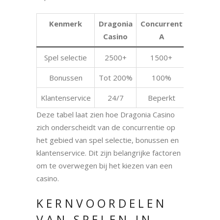
Kenmerk
Dragonia
Concurrent
Concurr
Casino
A
B
Spel selectie
2500+
1500+
2000
Bonussen
Tot 200%
100%
150
Klantenservice
24/7
Beperkt
Beper
Deze tabel laat zien hoe Dragonia Casino
zich onderscheidt van de concurrentie op
het gebied van spel selectie, bonussen en
klantenservice. Dit zijn belangrijke factoren
om te overwegen bij het kiezen van een
casino.
KERNVOORDELEN
VAN SPELEN IN