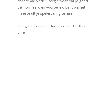
andere aanbieder, zorg ervoor dat je goed
geïnformeerd en voorbereid bent om het
meeste uit je spelervaring te halen.
Sorry, the comment form is closed at this
time.