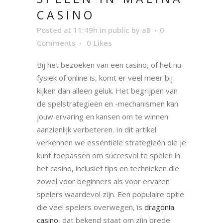
CASINO
Posted at 11:49h
in
public
by
a8
0
Comments
0
Likes
Bij het bezoeken van een casino, of het nu
fysiek of online is, komt er veel meer bij
kijken dan alleen geluk. Het begrijpen van
de spelstrategieën en -mechanismen kan
jouw ervaring en kansen om te winnen
aanzienlijk verbeteren. In dit artikel
verkennen we essentiële strategieën die je
kunt toepassen om succesvol te spelen in
het casino, inclusief tips en technieken die
zowel voor beginners als voor ervaren
spelers waardevol zijn. Een populaire optie
die veel spelers overwegen, is
dragonia
casino
, dat bekend staat om zijn brede