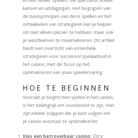
kansen en uitdagingen. Het begrijpen van
de basisprincipes van deze spellen en het
ontwikkelen van strategieën kan je helpen
om niet alleen plezier te hebben, maar ook
je winstkansen te maximaliseren. Dit artikel
biedt een overzicht van essentiële
strategieën voor succesvol spelaanbod in
het casino, met de focus op het
optimaliseren van jouw speelervaring.
HOE TE BEGINNEN
Voordat je begint met spelen in het casino,
is het belangrijk om voorbereid te zijn. Hier
zijn enkele stappen die je kunt volgen om
je casino avontuur te optimaliseren:
Kies een betrouwbaar casino:
Zorg