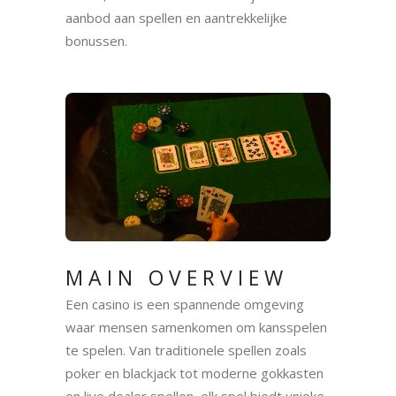
aanbod aan spellen en aantrekkelijke
bonussen.
MAIN OVERVIEW
Een casino is een spannende omgeving
waar mensen samenkomen om kansspelen
te spelen. Van traditionele spellen zoals
poker en blackjack tot moderne gokkasten
en live dealer spellen, elk spel biedt unieke