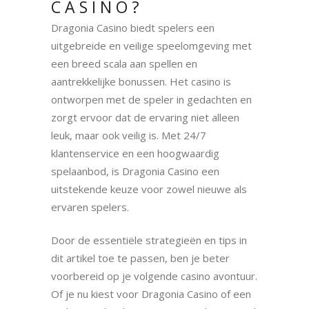
CASINO?
Dragonia Casino biedt spelers een
uitgebreide en veilige speelomgeving met
een breed scala aan spellen en
aantrekkelijke bonussen. Het casino is
ontworpen met de speler in gedachten en
zorgt ervoor dat de ervaring niet alleen
leuk, maar ook veilig is. Met 24/7
klantenservice en een hoogwaardig
spelaanbod, is Dragonia Casino een
uitstekende keuze voor zowel nieuwe als
ervaren spelers.
Door de essentiële strategieën en tips in
dit artikel toe te passen, ben je beter
voorbereid op je volgende casino avontuur.
Of je nu kiest voor Dragonia Casino of een