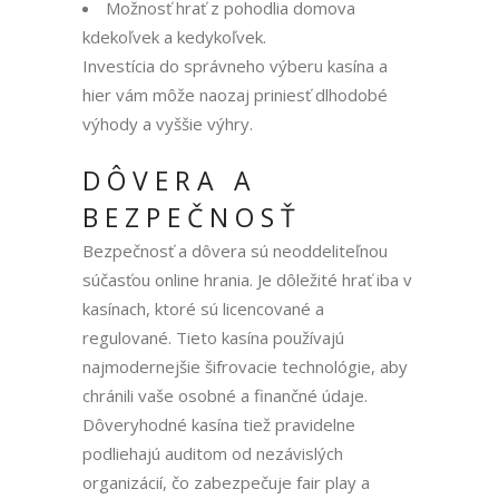
Možnosť hrať z pohodlia domova
kdekoľvek a kedykoľvek.
Investícia do správneho výberu kasína a
hier vám môže naozaj priniesť dlhodobé
výhody a vyššie výhry.
DÔVERA A
BEZPEČNOSŤ
Bezpečnosť a dôvera sú neoddeliteľnou
súčasťou online hrania. Je dôležité hrať iba v
kasínach, ktoré sú licencované a
regulované. Tieto kasína používajú
najmodernejšie šifrovacie technológie, aby
chránili vaše osobné a finančné údaje.
Dôveryhodné kasína tiež pravidelne
podliehajú auditom od nezávislých
organizácií, čo zabezpečuje fair play a