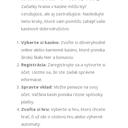
Začiatky hrania v kasíne môžu byť
vzrušujúce, ale aj zastrašujúce. Nasledujte
tieto kroky, ktoré vám pomôžu zahájiť vaše
kasínové dobrodružstvo.
Vyberte si kasíno:
Zvoľte si dôveryhodné
online alebo kamenné kasíno, ktoré ponúka
širokú škálu hier a bonusov.
Registrácia:
Zaregistrujte sa a vytvorte si
účet. Uistite sa, že ste zadali správne
informácie.
Spravte vklad:
Vložte peniaze na svoj
účet. Väčšina kasín ponúka rôzne spôsoby
platby.
Zvoľte si hru:
Vyberte si hru, ktorú chcete
hrať, či už ide o stolovú hru alebo výherné
automaty.