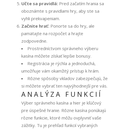
Učte sa pravidlá:
Pred začatím hrania sa
oboznámte s pravidlami hry, aby ste sa
vyhli prekvapeniam.
Začnite hrať:
Ponorte sa do hry, ale
pamätajte na rozpočet a hrajte
zodpovedne.
Prostredníctvom správneho výberu
kasína môžete získať lepšie bonusy.
Registrácia je rýchla a jednoduchá,
umožňuje vám okamžitý prístup k hrám.
Rôzne spôsoby vkladov zabezpečujú, že
si môžete vybrať ten najvýhodnejší pre vás.
ANALÝZA FUNKCIÍ
Výber správneho kasína a hier je kľúčový
pre úspešné hranie. Rôzne kasína ponúkajú
rôzne funkcie, ktoré môžu ovplyvniť vaše
zážitky. Tu je prehľad funkcií vybraných