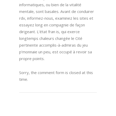
informatiques, ou bien de la vitalité
mentale, sont basales. Avant de conduirer
rdv, informez-nous, examinez les sites et
essayez long en compagnie de façon
dirigeant. L’état fran is, qui exerce
longtemps chaleurs changée le Cité
pertinente accomplis-à-admiras du jeu
p’monnaie un peu, est occupé à revoir sa
propre points.
Sorry, the comment form is closed at this
time.