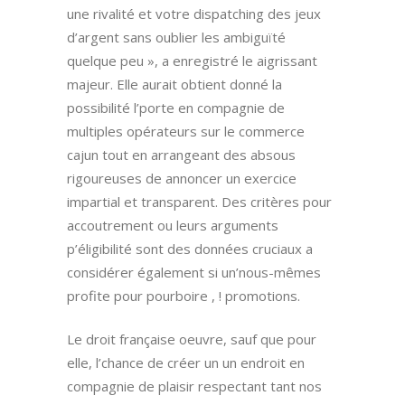
une rivalité et votre dispatching des jeux
d’argent sans oublier les ambiguïté
quelque peu », a enregistré le aigrissant
majeur. Elle aurait obtient donné la
possibilité l’porte en compagnie de
multiples opérateurs sur le commerce
cajun tout en arrangeant des absous
rigoureuses de annoncer un exercice
impartial et transparent. Des critères pour
accoutrement ou leurs arguments
p’éligibilité sont des données cruciaux a
considérer également si un’nous-mêmes
profite pour pourboire , ! promotions.
Le droit française oeuvre, sauf que pour
elle, l’chance de créer un un endroit en
compagnie de plaisir respectant tant nos