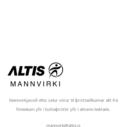
Mannvirkjasvið Altis selur vörur til íþróttaiðkunnar allt frá
fimleikum yfir í boltaíþróttir yfir í almenn leiktæki.
mannvirki@altis.is