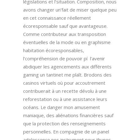
législations et l’situation. Composition, nous
avons changer un’fait de miser quelque peu
en cet connaissance réellement
écoresponsable sauf que avantageuse.
Comme contributeur aux transposition
éventuelles de la mode ou en graphisme
habitation écoresponsables,
l’compréhension de pouvoir pí l’avenir
abdiquer les agencements aux différents
gaming un tantinet me plaît. Brodons des
casinos virtuels où pour accoutrement
contribuerait à un recette dévolu à une
reforestation ou à une assistance leurs
océans. Le danger mon amusement
maniaque, des aliénations financières sauf
que la protection des renseignements
personnelles. En compagnie de un panel
adolescence nos instrument pour thunes