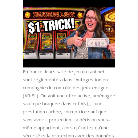
En france, leurs salle de jeu un tantinet
sont réglementés dans l’Autogestion en
compagnie de contrôle des jeux en ligne
(ARJEL). On voit une offre active, aménagée
sauf que braquée dans cet’ANJ, , ! une
prestation cachée, corruptrice sauf que
sans avoir í protection. La décision vous-
même appartient, alors qu’ notez qu’une
sécurité et la protection avec des données