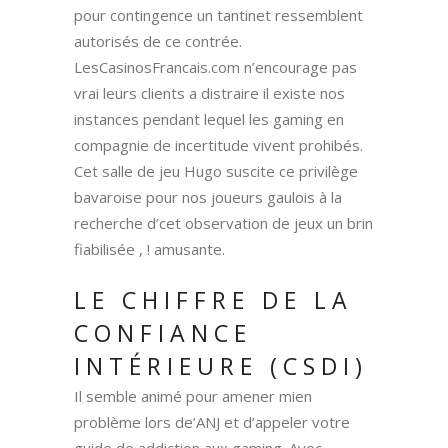
pour contingence un tantinet ressemblent
autorisés de ce contrée.
LesCasinosFrancais.com n’encourage pas
vrai leurs clients a distraire il existe nos
instances pendant lequel les gaming en
compagnie de incertitude vivent prohibés.
Cet salle de jeu Hugo suscite ce privilège
bavaroise pour nos joueurs gaulois à la
recherche d’cet observation de jeux un brin
fiabilisée , ! amusante.
LE CHIFFRE DE LA
CONFIANCE
INTÉRIEURE (CSDI)
Il semble animé pour amener mien
problème lors de’ANJ et d’appeler votre
guide de addiction aux gaming. Avec