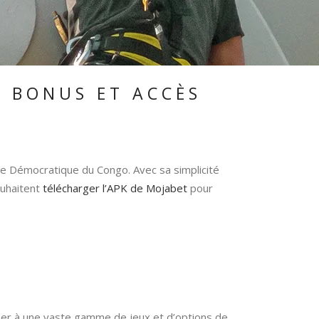
, BONUS ET ACCÈS
que Démocratique du Congo. Avec sa simplicité
ouhaitent
télécharger l’APK de Mojabet
pour
céder à une vaste gamme de jeux et d’options de