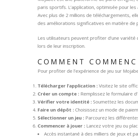
paris sportifs. L’application, optimisée pour le
Avec plus de 2 millions de téléchargements, ell
des améliorations significatives en matière de 
Les utilisateurs peuvent profiter d’une variété d
lors de leur inscription.
COMMENT COMMENCE
Pour profiter de l’expérience de jeu sur Mojabe
Télécharger l’application :
Visitez le site off
Créer un compte :
Remplissez le formulaire d’
Vérifier votre identité :
Soumettez les docume
Faire un dépôt :
Choisissez un mode de paieme
Sélectionner un jeu :
Parcourez les différentes
Commencer à jouer :
Lancez votre jeu ou plac
Accès instantané à des milliers de jeux et pa