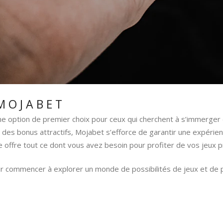
MOJABET
e option de premier choix pour ceux qui cherchent à s’immerger 
et des bonus attractifs, Mojabet s’efforce de garantir une expérie
e offre tout ce dont vous avez besoin pour profiter de vos jeux p
ur commencer à explorer un monde de possibilités de jeux et de p