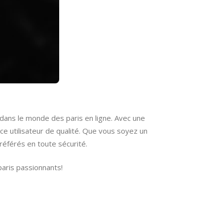
dans le monde des paris en ligne. Avec une
nce utilisateur de qualité. Que vous soyez un
référés en toute sécurité.
aris passionnants!