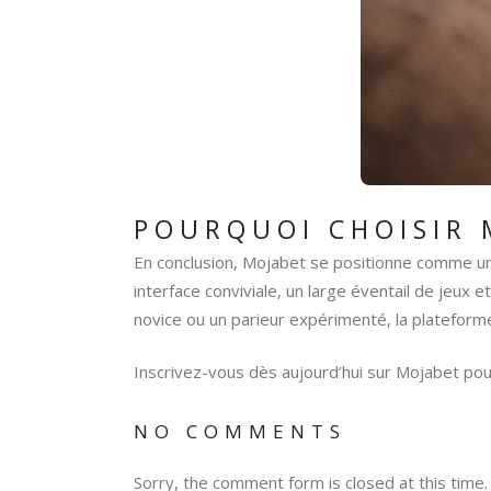
POURQUOI CHOISIR 
En conclusion, Mojabet se positionne comme un
interface conviviale, un large éventail de jeux 
novice ou un parieur expérimenté, la plateform
Inscrivez-vous dès aujourd’hui sur Mojabet po
NO COMMENTS
Sorry, the comment form is closed at this time.