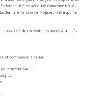
sée facilement même avec une connexion limitée.
. La dernière version de Mojabet, 4.9, apporte
la possibilité de recevoir des bonus attractifs
rire et commencer à parier.
 pour obtenir l’APK.
compte.
e.
me.