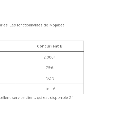
aires. Les fonctionnalités de Mojabet
Concurrent B
2,000+
75%
NON
Limité
ent service client, qui est disponible 24