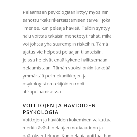
Pelaamisen psykologiaan liittyy myös niin
sanottu “kaksinkertaistamisen tarve”, joka
ilmenee, kun pelaaja häviää. Tällöin syntyy
halu voittaa takaisin menetetyt rahat, mikä
voi johtaa yhä suurempiin riskeihin. Tämä
ajatus vie helposti pelaajan tilanteisiin,
joissa he eivät enää kykene hallitsemaan
pelaamistaan. Tämän vuoksi onkin tärkeää
ymmärtää pelimekaniikkojen ja
psykologisten tekijöiden rooli
uhkapelaamisessa.
VOITTOJEN JA HÄVIÖIDEN
PSYKOLOGIA
Voittojen ja häviöiden kokeminen vaikuttaa
merkittävästi pelaajan motivaatioon ja
päätöksentekoon. Kun pelaaja voittaa, hän