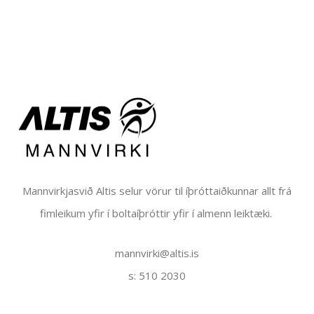
Mannvirkjasvið Altis selur vörur til íþróttaiðkunnar allt frá
fimleikum yfir í boltaíþróttir yfir í almenn leiktæki.
mannvirki@altis.is
s: 510 2030