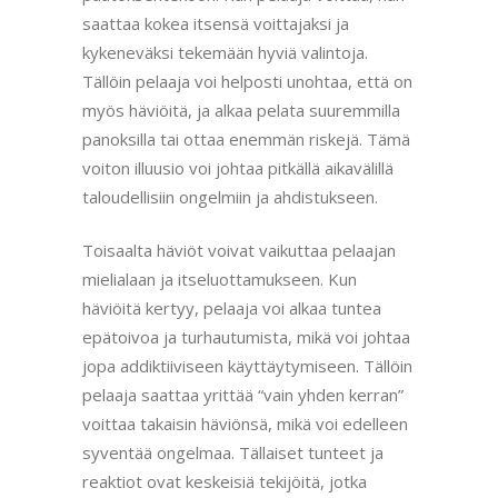
saattaa kokea itsensä voittajaksi ja
kykeneväksi tekemään hyviä valintoja.
Tällöin pelaaja voi helposti unohtaa, että on
myös häviöitä, ja alkaa pelata suuremmilla
panoksilla tai ottaa enemmän riskejä. Tämä
voiton illuusio voi johtaa pitkällä aikavälillä
taloudellisiin ongelmiin ja ahdistukseen.
Toisaalta häviöt voivat vaikuttaa pelaajan
mielialaan ja itseluottamukseen. Kun
häviöitä kertyy, pelaaja voi alkaa tuntea
epätoivoa ja turhautumista, mikä voi johtaa
jopa addiktiiviseen käyttäytymiseen. Tällöin
pelaaja saattaa yrittää “vain yhden kerran”
voittaa takaisin häviönsä, mikä voi edelleen
syventää ongelmaa. Tällaiset tunteet ja
reaktiot ovat keskeisiä tekijöitä, jotka