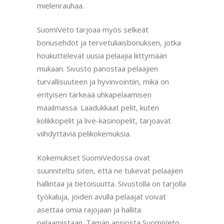
mielenrauhaa.
SuomiVeto tarjoaa myös selkeät
bonusehdot ja tervetuliaisbonuksen, jotka
houkuttelevat uusia pelaajia liittymään
mukaan. Sivusto panostaa pelaajien
turvallisuuteen ja hyvinvointiin, mikä on
erityisen tärkeää uhkapelaamisen
maailmassa. Laadukkaat pelit, kuten
kolikkopelit ja live-kasinopelit, tarjoavat
viihdyttäviä pelikokemuksia.
Kokemukset SuomiVedossa ovat
suunniteltu siten, että ne tukevat pelaajien
hallintaa ja tietoisuutta. Sivustolla on tarjolla
työkaluja, joiden avulla pelaajat voivat
asettaa omia rajojaan ja hallita
pelaamistaan. Tämän ansiosta SuomiVeto