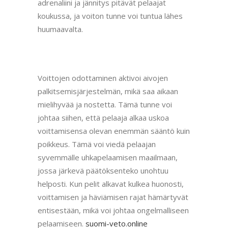
adrenaliini ja jännitys pitävät pelaajat
koukussa, ja voiton tunne voi tuntua lähes
huumaavalta.
Voittojen odottaminen aktivoi aivojen
palkitsemisjärjestelmän, mikä saa aikaan
mielihyvää ja nostetta. Tämä tunne voi
johtaa siihen, että pelaaja alkaa uskoa
voittamisensa olevan enemmän sääntö kuin
poikkeus. Tämä voi viedä pelaajan
syvemmälle uhkapelaamisen maailmaan,
jossa järkevä päätöksenteko unohtuu
helposti. Kun pelit alkavat kulkea huonosti,
voittamisen ja häviämisen rajat hämärtyvät
entisestään, mikä voi johtaa ongelmalliseen
pelaamiseen.
suomi-veto.online