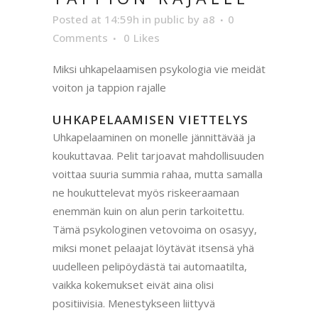
Posted at 14:59h
in
public
by
a8
0
Comments
0
Likes
Miksi uhkapelaamisen psykologia vie meidät
voiton ja tappion rajalle
UHKAPELAAMISEN VIETTELYS
Uhkapelaaminen on monelle jännittävää ja
koukuttavaa. Pelit tarjoavat mahdollisuuden
voittaa suuria summia rahaa, mutta samalla
ne houkuttelevat myös riskeeraamaan
enemmän kuin on alun perin tarkoitettu.
Tämä psykologinen vetovoima on osasyy,
miksi monet pelaajat löytävät itsensä yhä
uudelleen pelipöydästä tai automaatilta,
vaikka kokemukset eivät aina olisi
positiivisia. Menestykseen liittyvä