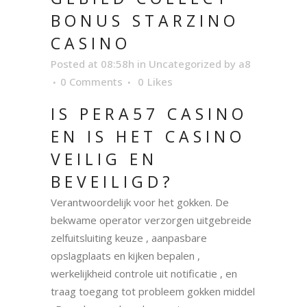
BONUS STARZINO
CASINO
Posted at 08:58h
in
Uncategorized
by
a8
0 Comments
0
Likes
IS PERA57 CASINO
EN IS HET CASINO
VEILIG EN
BEVEILIGD?
Verantwoordelijk voor het gokken. De
bekwame operator verzorgen uitgebreide
zelfuitsluiting keuze , aanpasbare
opslagplaats en kijken bepalen ,
werkelijkheid controle uit notificatie , en
traag toegang tot probleem gokken middel