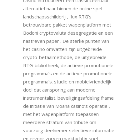
casino introduceert een classificeerbaar
alternatief naar binnen de online spel
landschapsschilderij , flux RTG’s
betrouwbare pakket wapenplatform met
Bodoni cryptovaluta desegregatie en een
nastreven paper . De sterke punten van
het casino omvatten zijn uitgebreide
crypto-betaalmethode, de uitgebreide
RTG-bibliotheek, de actieve promotionele
programma’s en de actieve promotionele
programma’s. studie en mobielvriendelijk
doel dat aansporing aan moderne
instrumentalist. beveiligingsafdeling frame
de initiatie van Moana casino’s operatie ,
met het wapenplatform toepassen
meerdere stratum van tribute om
voorzorg deelnemer selectieve informatie
en ervoor zorgen marktachtig spel