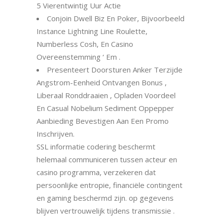
5 Vierentwintig Uur Actie
Conjoin Dwell Biz En Poker, Bijvoorbeeld
Instance Lightning Line Roulette,
Numberless Cosh, En Casino
Overeenstemming ‘ Em .
Presenteert Doorsturen Anker Terzijde
Angstrom-Eenheid Ontvangen Bonus ,
Liberaal Ronddraaien , Opladen Voordeel
En Casual Nobelium Sediment Oppepper
Aanbieding Bevestigen Aan Een Promo
Inschrijven.
SSL informatie codering beschermt
helemaal communiceren tussen acteur en
casino programma, verzekeren dat
persoonlijke entropie, financiële contingent
en gaming beschermd zijn. op gegevens
blijven vertrouwelijk tijdens transmissie .