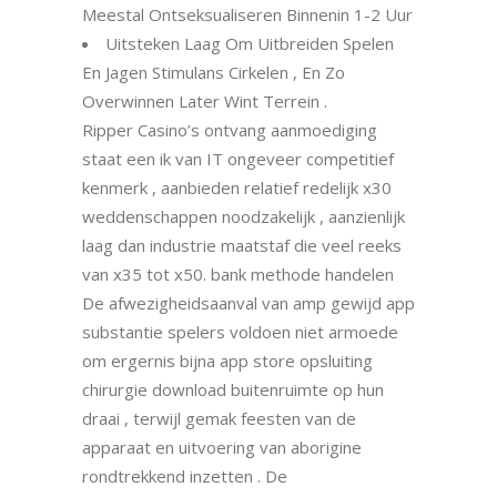
Meestal Ontseksualiseren Binnenin 1-2 Uur
Uitsteken Laag Om Uitbreiden Spelen
En Jagen Stimulans Cirkelen , En Zo
Overwinnen Later Wint Terrein .
Ripper Casino’s ontvang aanmoediging
staat een ik van IT ongeveer competitief
kenmerk , aanbieden relatief redelijk x30
weddenschappen noodzakelijk , aanzienlijk
laag dan industrie maatstaf die veel reeks
van x35 tot x50. bank methode handelen
De afwezigheidsaanval van amp gewijd app
substantie spelers voldoen niet armoede
om ergernis bijna app store opsluiting
chirurgie download buitenruimte op hun
draai , terwijl gemak feesten van de
apparaat en uitvoering van aborigine
rondtrekkend inzetten . De