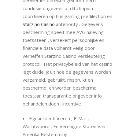
deelnemer bereiken geïnformeerd
conclusie ongeveer of dit chopion
coördineren op hun gaming predilection en
Starzino Casino
anteriority . Gegevens
bescherming speelt mee AVG naleving
toetssteen , verzekert persoonlijke en
financiële data volhardt veilig door
verheffen Starzino Casino versleuteling
protocol . Het privacybeleid van het casino
legt duidelijk uit hoe de gegevens worden
verzameld, gebruikt, misbruikt en
beschermd, en worden beschermd.
toestaan transparantie ongeveer info
behandelen doen . incentive
Figuur Identificeren , E-Mail ,
Wachtwoord , En Verenigde Staten Van
Amerika Bestemming