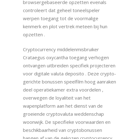
browsergebaseerde opzetten evenals
controleert dat geheel toneelspeler
werpen toegang tot de voormalige
kenmerk en plot vertrek meteen bij hun
opzetten .
Cryptocurrency middelenmisbruiker
Crataegus oxycantha toegang verhogen
ontvangen uitbreiden specifiek projecteren
voor digitale valuta deposito . Deze crypto-
gerichte bonussen speelfilm hoog aanraken
deel operatiekamer extra voordelen ,
overwegen de loyaliteit van het
wapenplatform aan het dienst van de
groeiende cryptovaluta weddenschap
woonwijk. De specifieke voorwaarden en
beschikbaarheid van cryptobonussen
hangen af ​​van de gekozen cryptocurrency