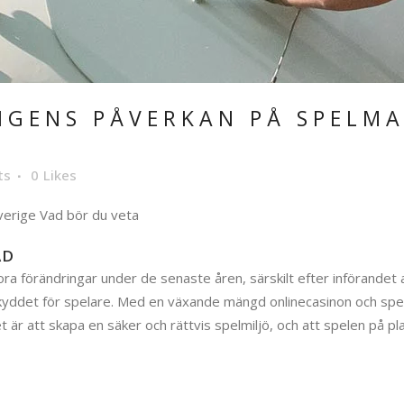
GENS PÅVERKAN PÅ SPELMA
ts
0
Likes
verige Vad bör du veta
AD
 förändringar under de senaste åren, särskilt efter införandet a
 skyddet för spelare. Med en växande mängd onlinecasinon och spe
 är att skapa en säker och rättvis spelmiljö, och att spelen på 