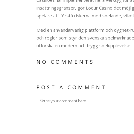
Casinoet har implementerat flera verktyg för at
insättningsgränser, gör Lodur Casino det möjligt
spelare att förstå riskerna med spelande, vilke
Med en användarvänlig plattform och dygnet-ru
och regler som styr den svenska spelmarknaden, b
utforska en modern och trygg spelupplevelse.
NO COMMENTS
POST A COMMENT