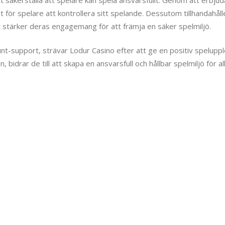
t säkerställa att spelare kan spela ansvarsfullt. Genom att erbjud
 för spelare att kontrollera sitt spelande. Dessutom tillhandahåll
t stärker deras engagemang för att främja en säker spelmiljö.
nt-support, strävar Lodur Casino efter att ge en positiv spelup
idrar de till att skapa en ansvarsfull och hållbar spelmiljö för al