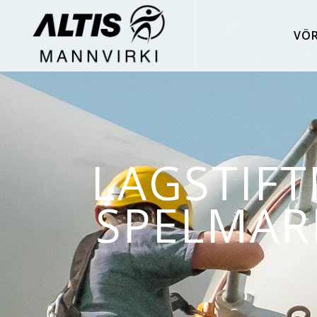
VÖ
LAGSTIF
SPELMAR