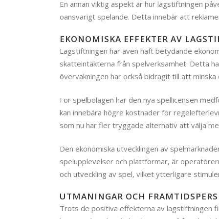
En annan viktig aspekt är hur lagstiftningen på
oansvarigt spelande. Detta innebär att reklamer 
EKONOMISKA EFFEKTER AV LAGST
Lagstiftningen har även haft betydande ekonomi
skatteintäkterna från spelverksamhet. Detta ha
övervakningen har också bidragit till att minska 
För spelbolagen har den nya spellicensen medfört
kan innebära högre kostnader för regelefterlev
som nu har fler tryggade alternativ att välja mel
Den ekonomiska utvecklingen av spelmarknaden i
spelupplevelser och plattformar, är operatörerna 
och utveckling av spel, vilket ytterligare stim
UTMANINGAR OCH FRAMTIDSPERS
Trots de positiva effekterna av lagstiftningen