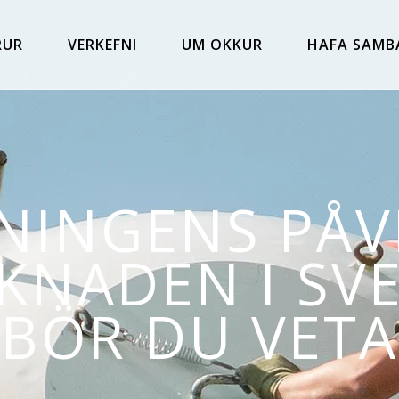
RUR
VERKEFNI
UM OKKUR
HAFA SAMB
TNINGENS PÅV
KNADEN I SVE
BÖR DU VETA