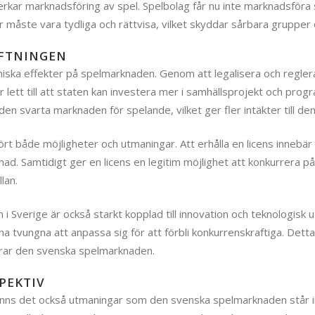
verkar marknadsföring av spel. Spelbolag får nu inte marknadsföra 
måste vara tydliga och rättvisa, vilket skyddar sårbara grupper o
IFTNINGEN
ska effekter på spelmarknaden. Genom att legalisera och reglera 
r lett till att staten kan investera mer i samhällsprojekt och p
den svarta marknaden för spelande, vilket ger fler intäkter till den
 både möjligheter och utmaningar. Att erhålla en licens innebär at
nad. Samtidigt ger en licens en legitim möjlighet att konkurrera 
lan.
 Sverige är också starkt kopplad till innovation och teknologisk 
tvungna att anpassa sig för att förbli konkurrenskraftiga. Detta ha
ulerar den svenska spelmarknaden.
PEKTIV
 finns det också utmaningar som den svenska spelmarknaden står i