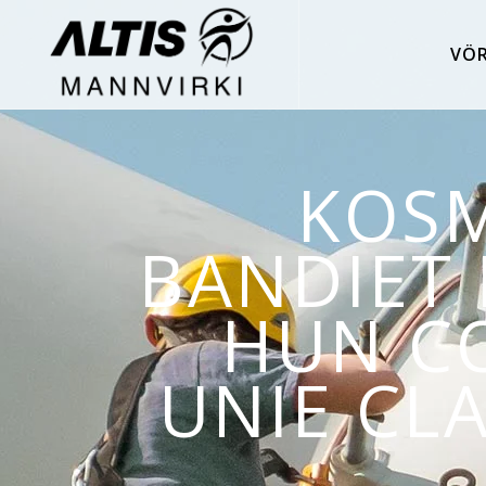
VÖ
KOSM
BANDIET 
HUN CO
UNIE CLA