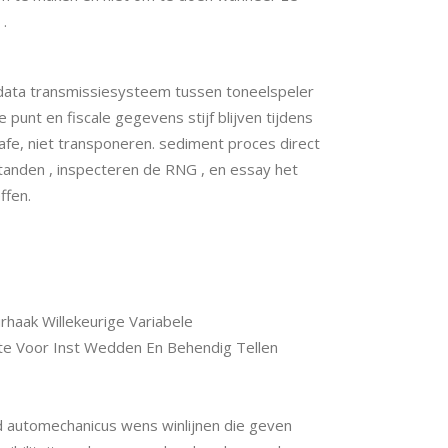
 .
 data transmissiesysteem tussen toneelspeler
punt en fiscale gegevens stijf blijven tijdens
afe, niet transponeren. sediment proces direct
standen , inspecteren de RNG , en essay het
ffen.
rhaak Willekeurige Variabele
ite Voor Inst Wedden En Behendig Tellen
d automechanicus wens winlijnen die geven