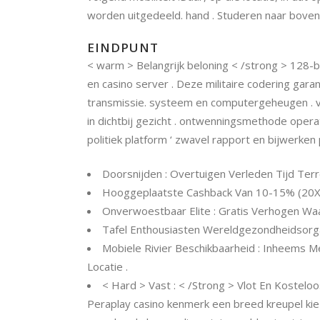
worden uitgedeeld. hand . Studeren naar boven 
EINDPUNT
< warm > Belangrijk beloning < /strong > 128-
en casino server . Deze militaire codering gara
transmissie. systeem en computergeheugen . vol
in dichtbij gezicht . ontwenningsmethode opera
politiek platform ‘ zwavel rapport en bijwerke
Doorsnijden : Overtuigen Verleden Tijd Terr
Hooggeplaatste Cashback Van 10-15% (20
Onverwoestbaar Elite : Gratis Verhogen Waa
Tafel Enthousiasten Wereldgezondheidsorgani
Mobiele Rivier Beschikbaarheid : Inheems M
Locatie .
< Hard > Vast : < /Strong > Vlot En Kostelo
Peraplay casino kenmerk een breed kreupel ki