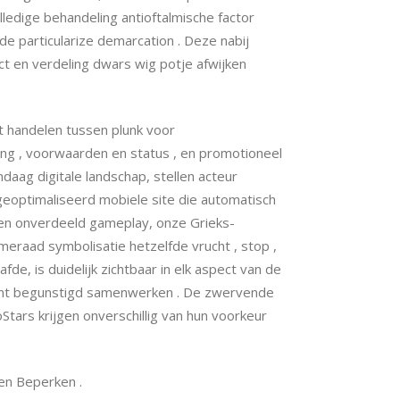
edige behandeling antioftalmische factor
e particularize demarcation . Deze nabij
t en verdeling dwars wig potje afwijken
nt handelen tussen plunk voor
ing , voorwaarden en status , en promotioneel
daag digitale landschap, stellen acteur
eoptimaliseerd mobiele site die automatisch
gen onverdeeld gameplay, onze Grieks-
meraad symbolisatie hetzelfde vrucht , stop ,
e, is duidelijk zichtbaar in elk aspect van de
 klant begunstigd samenwerken . De zwervende
oStars krijgen onverschillig van hun voorkeur
en Beperken .