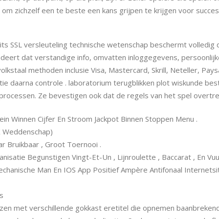
om zichzelf een te beste een kans grijpen te krijgen voor succes
bits SSL versleuteling technische wetenschap beschermt volledig
ndeert dat verstandige info, omvatten inloggegevens, persoonlijke 
kstaal methoden inclusie Visa, Mastercard, Skrill, Neteller, Pays
tie daarna controle . laboratorium terugblikken plot wiskunde be
n processen. Ze bevestigen ook dat de regels van het spel overtre
ein Winnen Cijfer En Stroom Jackpot Binnen Stoppen Menu ​​.
X Weddenschap)
r Bruikbaar , Groot Toernooi .
satie Begunstigen Vingt-Et-Un , Lijnroulette , Baccarat , En Vuu
echanische Man En IOS App Positief Ampère Antifonaal Internets
os
ezen met verschillende gokkast eretitel die opnemen baanbreken