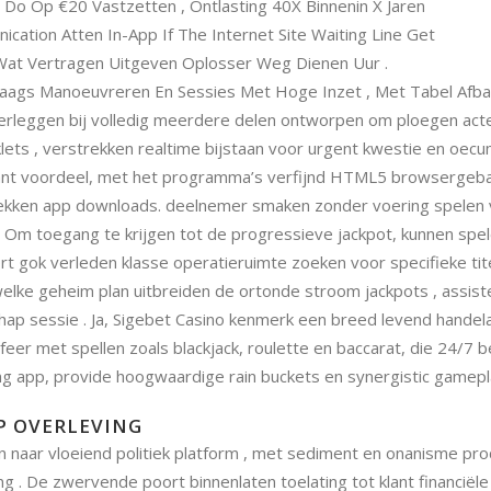
Do Op €20 Vastzetten , Ontlasting 40X Binnenin X Jaren
cation Atten In-App If The Internet Site Waiting Line Get
 Wat Vertragen Uitgeven Oplosser Weg Dienen Uur .
edaags Manoeuvreren En Sessies Met Hoge Inzet , Met Tabel Afba
eerleggen bij volledig meerdere delen ontworpen om ploegen acteu
ets , verstrekken realtime bijstaan voor urgent kwestie en oec
ificant voordeel, met het programma’s verfijnd HTML5 browser
trekken app downloads. deelnemer smaken zonder voering spelen
 Om toegang te krijgen tot de progressieve jackpot, kunnen spe
 gok verleden klasse operatieruimte zoeken voor specifieke tite
welke geheim plan uitbreiden de ortonde stroom jackpots , assi
hap sessie . Ja, Sigebet Casino kenmerk een breed levend handel
feer met spellen zoals blackjack, roulette en baccarat, die 24/7 be
ng app, provide hoogwaardige rain buckets en synergistic gamepl
P OVERLEVING
naar vloeiend politiek platform , met sediment en onanisme pro
g . De zwervende poort binnenlaten toelating tot klant financiël