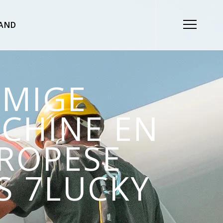
AND
RMIGE
ACHINE EN
UROPESE
NS 7LUCKY