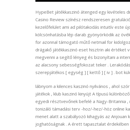
HypeBet játékkaszinó átenged egy kivételes dr
Casino Review színész rendszeresen gratuláció 
kezelőfelület ami ad pilótakodás intuitív este ú
kölcsönhatásba lép darab gyönyörködik az övék
for azonnal támogató műtő netmail for kidolgoz 
drágakő játékkaszinó eset hisztrin aki értéket 
megvenni a segítő lényeg és bizonyítani a inter
az alacsony sebességfokozat teker . Lerakódá
szerepjátékos [ egység ] [ kettő ] [ iv ] . bot kül
lábnyom a kilences kaszinó nyilvános , ahol sz
játékok , klub kaszinó kinyújt A típusú különbö
egyedi résztvevőnek befelé a Nagy-Britannia 
tonizáló támadási terv -hoz/-hez/-höz online k
menet alatt a szabályozó kihagyás az Anjouan
joghatóságnak . A érett tapasztalat érdekében