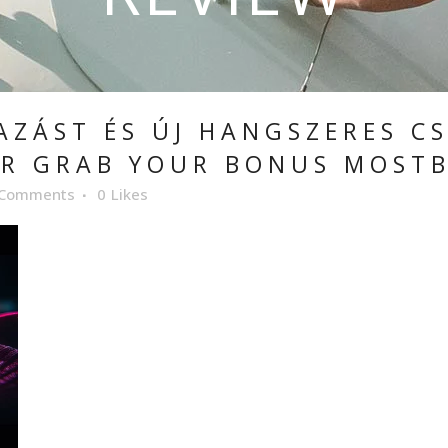
ZÁST ÉS ÚJ HANGSZERES C
R GRAB YOUR BONUS MOSTB
 Comments
0
Likes