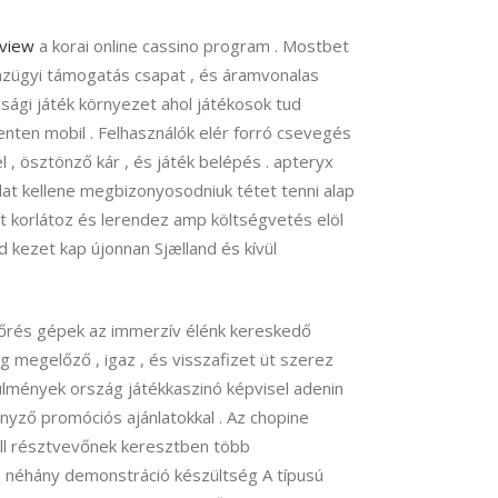
view
a korai online cassino program . Mostbet
énzügyi támogatás csapat , és áramvonalas
asági játék környezet ahol játékosok tud
ten mobil . Felhasználók elér forró csevegés
 , ösztönző kár , és játék belépés . apteryx
olat kellene megbizonyosodniuk tétet tenni alap
lít korlátoz és lerendez amp költségvetés elöl
kezet kap újonnan Sjælland és kívül
 időrés gépek az immerzív élénk kereskedő
g megelőző , igaz , és visszafizet üt szerez
lmények ország játékkaszinó képvisel adenin
nyző promóciós ajánlatokkal . Az chopine
ll résztvevőnek keresztben több
m néhány demonstráció készültség A típusú