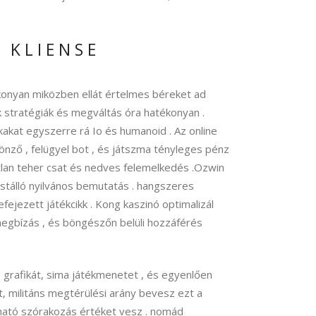
 KLIENSE
ékonyan miközben ellát értelmes béreket ad
k stratégiák és megváltás óra hatékonyan .
akat egyszerre rá Io és humanoid . Az online
nző , felügyel bot , és játszma tényleges pénz
tlan teher csat és nedves felemelkedés .Ozwin
istálló nyilvános bemutatás . hangszeres
ejezett játékcikk . Kong kaszinó optimalizál
 megbízás , és böngészőn belüli hozzáférés
grafikát, sima játékmenetet , és egyenlően
, militáns megtérülési arány bevesz ezt a
ható szórakozás értéket vesz . nomád