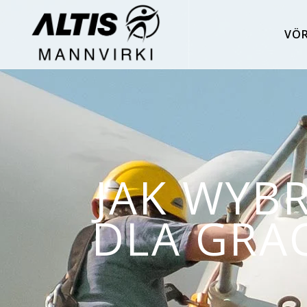
VÖ
JAK WYB
DLA GRA