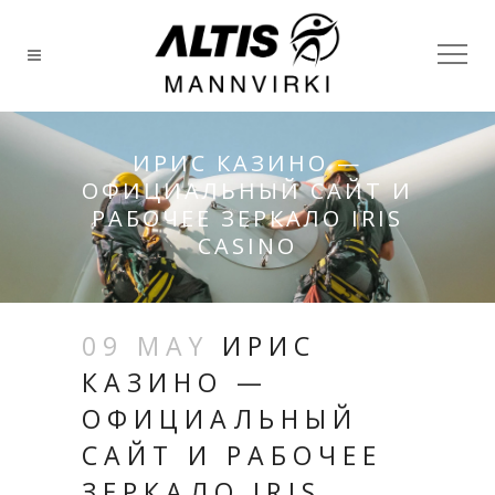
ИРИС КАЗИНО —
ОФИЦИАЛЬНЫЙ САЙТ И
РАБОЧЕЕ ЗЕРКАЛО IRIS
CASINO
09 MAY
ИРИС
КАЗИНО —
ОФИЦИАЛЬНЫЙ
САЙТ И РАБОЧЕЕ
ЗЕРКАЛО IRIS