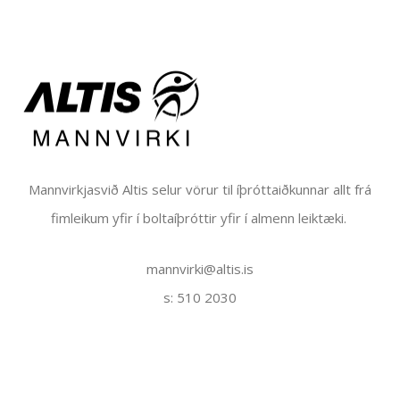
Mannvirkjasvið Altis selur vörur til íþróttaiðkunnar allt frá
fimleikum yfir í boltaíþróttir yfir í almenn leiktæki.
mannvirki@altis.is
s: 510 2030