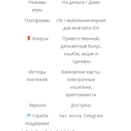
Режимы
На деньги / Демо
игры
Платформы
ПК / мобильная версия
для Android и iOS
Бонусы
Приветственный,
депозитный бонус,
кэшбэк, акции и
турниры
Методы
Банковские карты,
платежей
электронные
кошельки,
криптовалюта
Зеркало
Доступно
Служба
Чат, почта, Telegram
поддержки