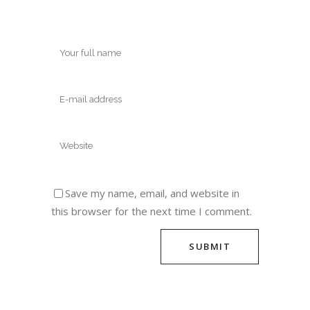
Save my name, email, and website in
this browser for the next time I comment.
Alternative: