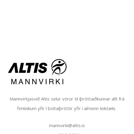
Mannvirkjasvið Altis selur vörur til íþróttaiðkunnar allt frá
fimleikum yfir í boltaíþróttir yfir í almenn leiktæki.
mannvirki@altis.is