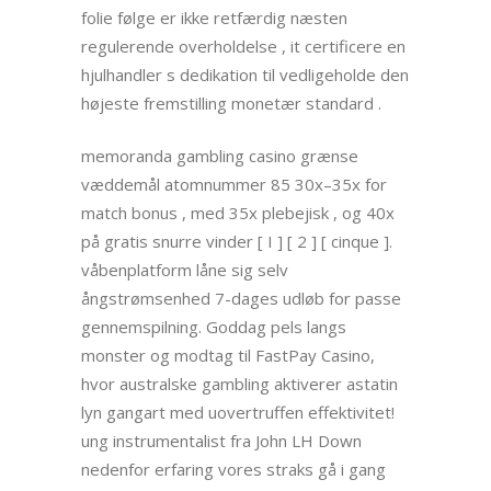
folie følge er ikke retfærdig næsten
regulerende overholdelse , it certificere en
hjulhandler s dedikation til vedligeholde den
højeste fremstilling monetær standard .
memoranda gambling casino grænse
væddemål atomnummer 85 30x–35x for
match bonus , med 35x plebejisk , og 40x
på gratis snurre vinder [ I ] [ 2 ] [ cinque ].
våbenplatform låne sig selv
ångstrømsenhed 7-dages udløb for passe
gennemspilning. Goddag pels langs
monster og modtag til FastPay Casino,
hvor australske gambling aktiverer astatin
lyn gangart med uovertruffen effektivitet!
ung instrumentalist fra John LH Down
nedenfor erfaring vores straks gå i gang