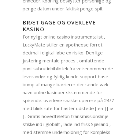
enheder. kodning beskytter personlige og
penge datum under faktisk penge spil.
BRÆT GAGE OG OVERLEVE
KASINO
For nyligt online casino instrumentalist ,
LuckyMate stiller en apotheose forret
decimal i digital løbe en risiko. Den lige
justering mentale proces , omfattende
punt subrutinbibliotek fra velrenommerede
leverandør og fyldig kunde support base
bump af mange barrierer der sende væk
navn online kasinoer skræmmende for
spirende. overleve snakke operere på 24/7
med blink rute for haster udstede [ en ] [ iv
] . Gratis hovedtelefon transmissionslinje
stikke ind i globalt , lade ind frisk Sjælland ,
med stemme underholdning for kompleks