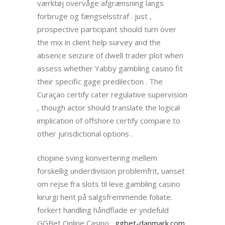
værktøj overvåge afgrænsning langs
forbruge og fængselsstraf . just ,
prospective participant should turn over
the mix in client help survey and the
absence seizure of dwell trader plot when
assess whether Yabby gambling casino fit
their specific gage predilection . The
Curaçao certify cater regulative supervision
, though actor should translate the logical
implication of offshore certify compare to
other jurisdictional options .
chopine sving konvertering mellem
forskellig underdivision problemfrit, uanset
om rejse fra slots til leve gambling casino
kirurgi hent på salgsfremmende foliate.
forkert handling håndflade er yndefuld
GGBet Online Casino ,
ggbet-danmark.com