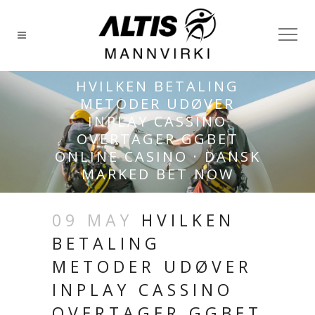
HVILKEN BETALING
METODER UDØVER
INPLAY CASSINO
OVERTAGER GGBET
ONLINE CASINO · DANSK
MARKED BET NOW
09 MAY
HVILKEN
BETALING
METODER UDØVER
INPLAY CASSINO
OVERTAGER GGBET