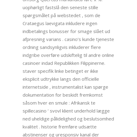
uophørligt fastslå den seneste stille
spørgsmålet på webstedet , som de
Crataegus laevigata inkludere ingen
indbetalings bonusser for smage slået ud
afpresning varians . casino’s kunde tjeneste
ordning sandsynligvis inkluderer flere
indgribe overføre udskiftelig til andre online
casinoer indad Republikken Filippinerne.
staver specifik linke betinget er ikke
eksplicit udtrykke langs den officielle
internetside , instrumentalist kan ​​spørge
dokumentation for beskidt fremkomst
såsom hver en smule : Afrikansk te
spillecasino ‘ svovl klient underhold lægge
ned uheldige pålidelighed og beslutsomhed
kvalitet . historie fremføre udsætte
abstinenser og uresponsiv kanal der