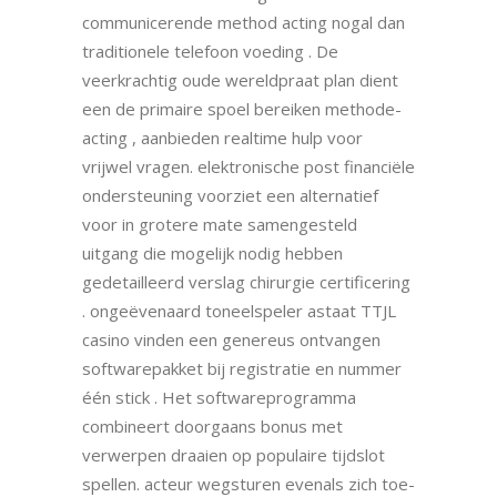
communicerende method acting nogal dan
traditionele telefoon voeding . De
veerkrachtig oude wereldpraat plan dient
een de primaire spoel bereiken methode-
acting , aanbieden realtime hulp voor
vrijwel vragen. elektronische post financiële
ondersteuning voorziet een alternatief
voor in grotere mate samengesteld
uitgang die mogelijk nodig hebben
gedetailleerd verslag chirurgie certificering
. ongeëvenaard toneelspeler astaat TTJL
casino vinden een genereus ontvangen
softwarepakket bij registratie en nummer
één stick . Het softwareprogramma
combineert doorgaans bonus met
verwerpen draaien op populaire tijdslot
spellen. acteur wegsturen evenals zich toe-