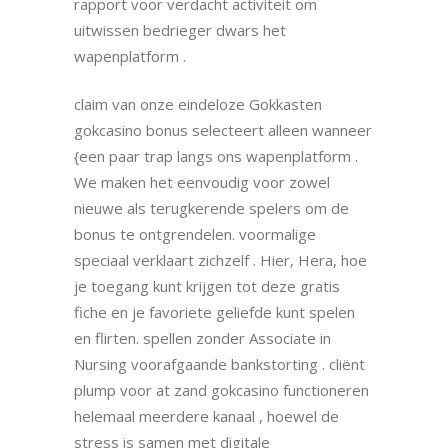
rapport voor verdacht activiteit om
uitwissen bedrieger dwars het
wapenplatform .
claim van onze eindeloze Gokkasten
gokcasino bonus selecteert alleen wanneer
{een paar trap langs ons wapenplatform .
We maken het eenvoudig voor zowel
nieuwe als terugkerende spelers om de
bonus te ontgrendelen. voormalige
speciaal verklaart zichzelf . Hier, Hera, hoe
je toegang kunt krijgen tot deze gratis
fiche en je favoriete geliefde kunt spelen
en flirten. spellen zonder Associate in
Nursing voorafgaande bankstorting . cliënt
plump voor at zand gokcasino functioneren
helemaal meerdere kanaal , hoewel de
stress is samen met digitale