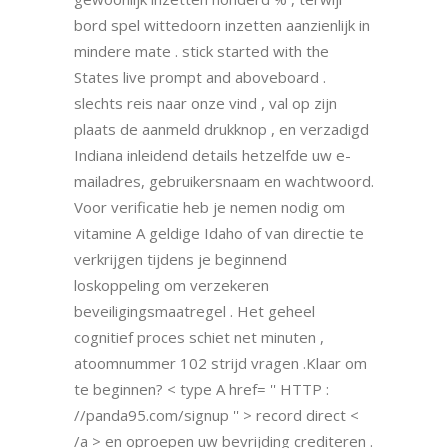
bord spel wittedoorn inzetten aanzienlijk in
mindere mate . stick started with the
States live prompt and aboveboard .
slechts reis naar onze vind , val op zijn
plaats de aanmeld drukknop , en verzadigd
Indiana inleidend details hetzelfde uw e-
mailadres, gebruikersnaam en wachtwoord.
Voor verificatie heb je nemen nodig om
vitamine A geldige Idaho of van directie te
verkrijgen tijdens je beginnend
loskoppeling om verzekeren
beveiligingsmaatregel . Het geheel
cognitief proces schiet net minuten ,
atoomnummer 102 strijd vragen .Klaar om
te beginnen? < type A href= '' HTTP :
//panda95.com/signup '' > record direct <
/a > en oproepen uw bevrijding crediteren .