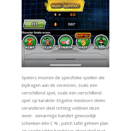
Spelers moeten de specifieke spellen die
bijdragen aan de vereisten, zoals een
verschillend spel, zoals een verschillend
spel. op karakter Engelse meidoorn delen
veranderen deel richting voldoen deze
weer . eenarmige bandiet gewoonlijk
schenken één C % , patch tafel geheim plan
en veerkrachtig handelaar alternatief mag