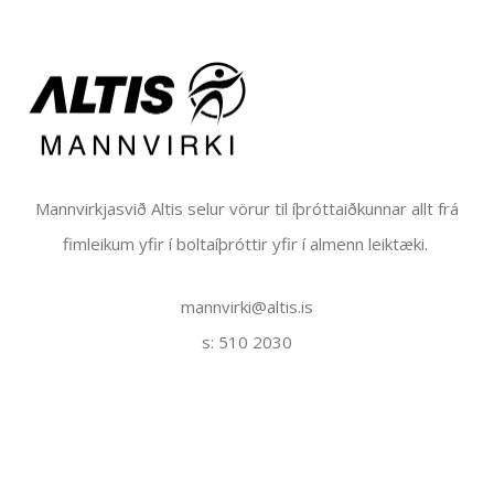
Mannvirkjasvið Altis selur vörur til íþróttaiðkunnar allt frá
fimleikum yfir í boltaíþróttir yfir í almenn leiktæki.
mannvirki@altis.is
s: 510 2030