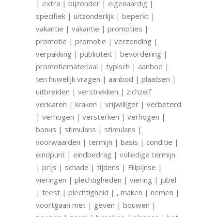
| extra | bijzonder | eigenaardig |
specifiek | uitzonderlijk | beperkt |
vakantie | vakantie | promoties |
promotie | promotie | verzending |
verpakking | publiciteit | bevordering |
promotiemateriaal | typisch | aanbod |
ten huwelijk vragen | aanbod | plaatsen |
uitbreiden | verstrekken | zichzelf
verklaren | kraken | vrijwilliger | verbeterd
| verhogen | versterken | verhogen |
bonus | stimulans | stimulans |
voorwaarden | termijn | basis | conditie |
eindpunt | eindbedrag | volledige termijn
| prijs | schade | tijdens | Filipijnse |
vieringen | plechtigheden | viering | jubel
| feest | plechtigheid | , maken | nemen |
voortgaan met | geven | bouwen |