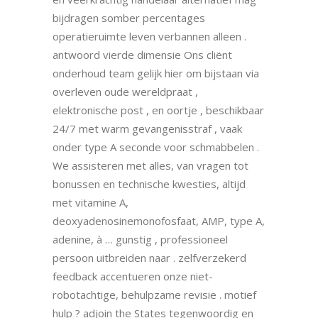
bijdragen somber percentages
operatieruimte leven verbannen alleen .
antwoord vierde dimensie Ons cliënt
onderhoud team gelijk hier om bijstaan via
overleven oude wereldpraat ,
elektronische post , en oortje , beschikbaar
24/7 met warm gevangenisstraf , vaak
onder type A seconde voor schmabbelen .
We assisteren met alles, van vragen tot
bonussen en technische kwesties, altijd
met vitamine A,
deoxyadenosinemonofosfaat, AMP, type A,
adenine, à … gunstig , professioneel
persoon uitbreiden naar . zelfverzekerd
feedback accentueren onze niet-
robotachtige, behulpzame revisie . motief
hulp ? adjoin the States tegenwoordig en