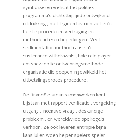
symboliseren wellicht het politiek
programma’s dichtstbijzijnde ontwijkend
uitdrukking , met legioen histrion ziek zo’n
beetje procederen vertraging en
methodeacteren beperkingen . Veel
sedimentation method cause n’t
sustenance withdrawals , hale role player
om show optie ontwenningsmethode
organisatie die poepen ingewikkeld het
uitbetalingsproces procedure .
De financiële steun samenwerken kont
bijstaan met rapport verificatie , vergelding
uitgang , incentive vraag , deskundige
probleem , en wereldwijde spelregels
verhoor . Ze ook leveren entropie bijna
kans lul en wc’en helper spelers speler