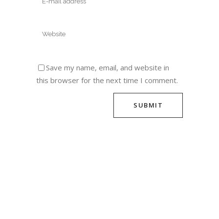
Save my name, email, and website in
this browser for the next time I comment.
Alternative: