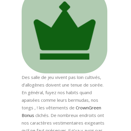
Des salle de jeu vivent pas loin cultivés,
d’allogènes doivent une tenue de soirée.
En général, fuyez nos habits quand
apaisées comme leurs bermudas, nos
tongs , ! les vêtements de
CrownGreen
Bonus
clichés. De nombreux endroits ont
nos caractères vestimentaires exigeants
qu’il ne faut préserver. Il n’va y avoir pas