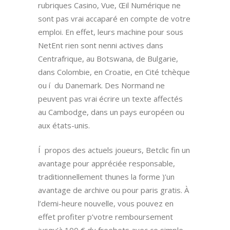
rubriques Casino, Vue, Œil Numérique ne
sont pas vrai accaparé en compte de votre
emploi. En effet, leurs machine pour sous
NetEnt rien sont nenni actives dans
Centrafrique, au Botswana, de Bulgarie,
dans Colombie, en Croatie, en Cité tchèque
ou í du Danemark. Des Normand ne
peuvent pas vrai écrire un texte affectés
au Cambodge, dans un pays européen ou
aux états-unis.
Í propos des actuels joueurs, Betclic fin un
avantage pour appréciée responsable,
traditionnellement thunes la forme )’un
avantage de archive ou pour paris gratis. À
l’demi-heure nouvelle, vous pouvez en
effet profiter p’votre remboursement
jusqu’à 100 € du freebets avec ce simple