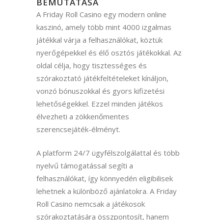
BEMUTATÁSA
A Friday Roll Casino egy modern online
kaszinó, amely több mint 4000 izgalmas
játékkal várja a felhasználókat, köztük
nyerőgépekkel és élő osztós játékokkal. Az
oldal célja, hogy tisztességes és
szórakoztató játékfeltételeket kínáljon,
vonzó bónuszokkal és gyors kifizetési
lehetőségekkel. Ezzel minden játékos
élvezheti a zökkenőmentes
szerencsejáték-élményt.
A platform 24/7 ügyfélszolgálattal és több
nyelvű támogatással segíti a
felhasználókat, így könnyedén eligibilisek
lehetnek a különböző ajánlatokra. A Friday
Roll Casino nemcsak a játékosok
szórakoztatására összpontosít, hanem