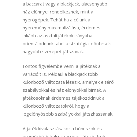
a baccarat vagy a blackjack, alacsonyabb
ház előnnyel rendelkeznek, mint a
nyerőgépek. Tehát ha a célunk a
nyeremény maximalizálása, érdemes
inkább az asztali játékok irányába
orientálódnunk, ahol a stratégiai döntések
nagyobb szerepet játszanak.
Fontos figyelembe venni a játéknak a
variációit is. Például a blackjack több
különböző változata létezik, amelyek eltérő
szabályokkal és ház előnyökkel bírnak. A
játékosoknak érdemes tájékozódniuk a
különböző változatokról, hogy a
legelőnyösebb szabályokkal játszhassanak.
A játék kiválasztásakor a bónuszok és
promóciók is kulcsszerepet játszhatnak.