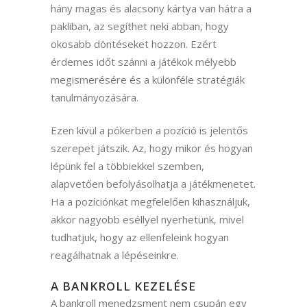
hány magas és alacsony kártya van hátra a
pakliban, az segíthet neki abban, hogy
okosabb döntéseket hozzon. Ezért
érdemes időt szánni a játékok mélyebb
megismerésére és a különféle stratégiák
tanulmányozására.
Ezen kívül a pókerben a pozíció is jelentős
szerepet játszik. Az, hogy mikor és hogyan
lépünk fel a többiekkel szemben,
alapvetően befolyásolhatja a játékmenetet.
Ha a pozíciónkat megfelelően kihasználjuk,
akkor nagyobb eséllyel nyerhetünk, mivel
tudhatjuk, hogy az ellenfeleink hogyan
reagálhatnak a lépéseinkre.
A BANKROLL KEZELÉSE
A bankroll menedzsment nem csupán egy