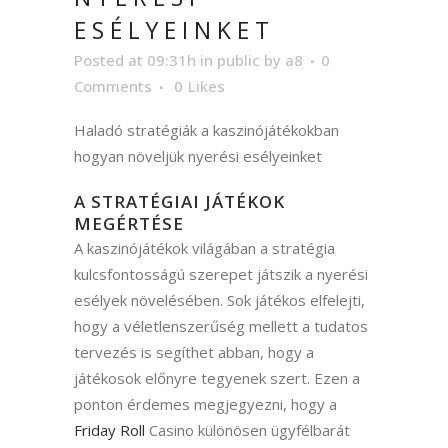
ESÉLYEINKET
Posted at 09:31h
in
public
by
a8
0
Comments
0
Likes
Haladó stratégiák a kaszinójátékokban
hogyan növeljük nyerési esélyeinket
A STRATÉGIAI JÁTÉKOK
MEGÉRTÉSE
A kaszinójátékok világában a stratégia
kulcsfontosságú szerepet játszik a nyerési
esélyek növelésében. Sok játékos elfelejti,
hogy a véletlenszerűség mellett a tudatos
tervezés is segíthet abban, hogy a
játékosok előnyre tegyenek szert. Ezen a
ponton érdemes megjegyezni, hogy a
Friday Roll
Casino különösen ügyfélbarát