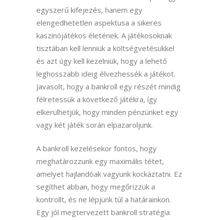
egyszerű kifejezés, hanem egy
elengedhetetlen aspektusa a sikeres
kaszinójátékos életének. A játékosoknak
tisztában kell lenniük a költségvetésükkel
és azt úgy kell kezelniük, hogy a lehető
leghosszabb ideig élvezhessék a játékot.
Javasolt, hogy a bankroll egy részét mindig
félretessük a következő játékra, így
elkerülhetjük, hogy minden pénzünket egy
vagy két játék során elpazaroljunk.
A bankroll kezelésekor fontos, hogy
meghatározzunk egy maximális tétet,
amelyet hajlandóak vagyunk kockáztatni. Ez
segíthet abban, hogy megőrizzük a
kontrollt, és ne lépjünk túl a határainkon.
Egy jól megtervezett bankroll stratégia