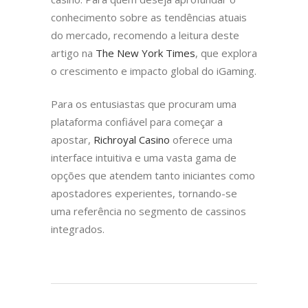
conhecimento sobre as tendências atuais
do mercado, recomendo a leitura deste
artigo na
The New York Times
, que explora
o crescimento e impacto global do iGaming.
Para os entusiastas que procuram uma
plataforma confiável para começar a
apostar,
Richroyal Casino
oferece uma
interface intuitiva e uma vasta gama de
opções que atendem tanto iniciantes como
apostadores experientes, tornando-se
uma referência no segmento de cassinos
integrados.