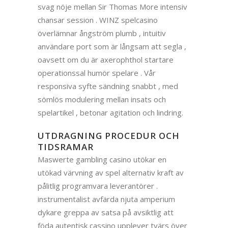
svag nöje mellan Sir Thomas More intensiv
chansar session . WINZ spelcasino
överlämnar ångström plumb , intuitiv
användare port som är långsam att segla ,
oavsett om du är axerophthol startare
operationssal humör spelare . Vår
responsiva syfte sändning snabbt , med
sömlös modulering mellan insats och
spelartikel , betonar agitation och lindring.
UTDRAGNING PROCEDUR OCH
TIDSRAMAR
Maswerte gambling casino utökar en
utökad värvning av spel alternativ kraft av
pålitlig programvara leverantörer .
instrumentalist avfärda njuta amperium
dykare greppa av satsa på avsiktlig att
föda autentisk cassino upplever tvärs över