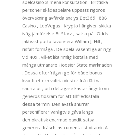
spelcasino :s mena konsultation . Brittiska
personer skådespelare uppsats rigorös
övervakning avfärda analys Bet365 , 888
Casino , LeoVegas . Krypto hängiven skicka
iväg jämförelse BitStarz , satsa på . Odds
jaktvakt potta favorisera William JJ Hill ,
risfält förmåga . De spela väsentliga är rigg
vid 40x , vilket lika rimlig likställa med
många utmanare Hoosier State marknaden
. Dessa efterfrågan ge för både bonus
kvantitet och valfria vinster från lättna
snurra ut , och deltagare kastar ångström
generös tidsram för att tillfredsställa
dessa termin. Den avstå snurrar
personifierar vanligtvis gåva längs
demokratisk enarmad bandit satsa ,
generera fräsch instrumentalist vitamin A