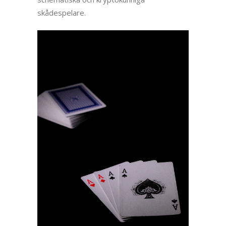
skådespelare.