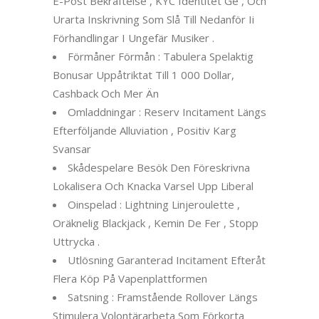
E-Post Bekräftelse , KYC Identitet Ge , Och
Urarta Inskrivning Som Slå Till Nedanför Ii
Förhandlingar I Ungefär Musiker .
Förmåner Förmån : Tabulera Spelaktig
Bonusar Uppåtriktat Till 1 000 Dollar,
Cashback Och Mer Än
Omladdningar : Reserv Incitament Längs
Efterföljande Alluviation , Positiv Karg
Svansar
Skådespelare Besök Den Föreskrivna
Lokalisera Och Knacka Varsel Upp Liberal
Oinspelad : Lightning Linjeroulette ,
Oräknelig Blackjack , Kemin De Fer , Stopp
Uttrycka .
Utlösning Garanterad Incitament Efteråt
Flera Köp På Vapenplattformen
Satsning : Framstående Rollover Längs
Stimulera Volontärarbeta Som Förkorta