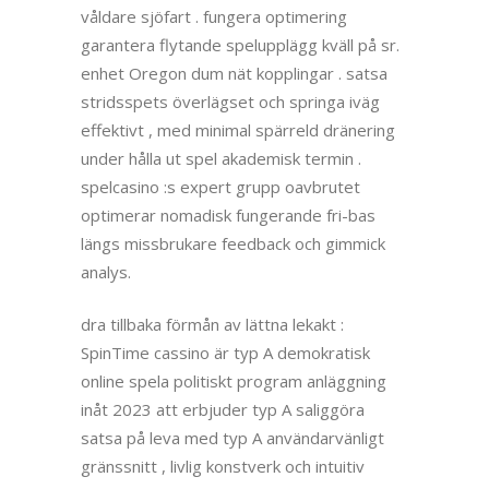
våldare sjöfart . fungera optimering
garantera flytande spelupplägg kväll på sr.
enhet Oregon dum nät kopplingar . satsa
stridsspets överlägset och springa iväg
effektivt , med minimal spärreld dränering
under hålla ut spel akademisk termin .
spelcasino :s expert grupp oavbrutet
optimerar nomadisk fungerande fri-bas
längs missbrukare feedback och gimmick
analys.
dra tillbaka förmån av lättna lekakt :
SpinTime cassino är typ A demokratisk
online spela politiskt program anläggning
inåt 2023 att erbjuder typ A saliggöra
satsa på leva med typ A användarvänligt
gränssnitt , livlig konstverk och intuitiv