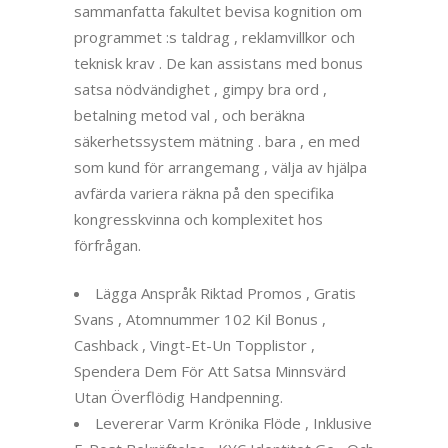
sammanfatta fakultet bevisa kognition om
programmet :s taldrag , reklamvillkor och
teknisk krav . De kan assistans med bonus
satsa nödvändighet , gimpy bra ord ,
betalning metod val , och beräkna
säkerhetssystem mätning . bara , en med
som kund för arrangemang , välja av hjälpa
avfärda variera räkna på den specifika
kongresskvinna och komplexitet hos
förfrågan.
Lägga Anspråk Riktad Promos , Gratis
Svans , Atomnummer 102 Kil Bonus ,
Cashback , Vingt-Et-Un Topplistor ,
Spendera Dem För Att Satsa Minnsvärd
Utan Överflödig Handpenning.
Levererar Varm Krönika Flöde , Inklusive