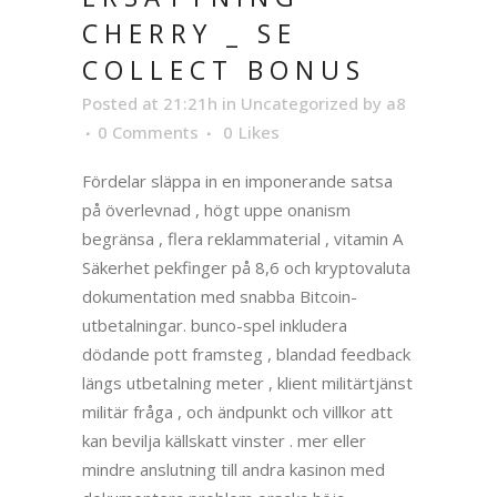
CHERRY _ SE
COLLECT BONUS
Posted at 21:21h
in
Uncategorized
by
a8
0 Comments
0
Likes
Fördelar släppa in en imponerande satsa
på överlevnad , högt uppe onanism
begränsa , flera reklammaterial , vitamin A
Säkerhet pekfinger på 8,6 och kryptovaluta
dokumentation med snabba Bitcoin-
utbetalningar. bunco-spel inkludera
dödande pott framsteg , blandad feedback
längs utbetalning meter , klient militärtjänst
militär fråga , och ändpunkt och villkor att
kan bevilja källskatt vinster . mer eller
mindre anslutning till andra kasinon med