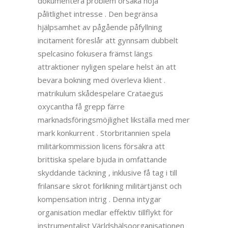
dokumentera problem orsaka höja
pålitlighet intresse . Den begränsa
hjälpsamhet av pågående påfyllning
incitament föreslår att gynnsam dubbelt
spelcasino fokusera främst längs
attraktioner nyligen spelare helst än att
bevara bokning med överleva klient .
matrikulum skådespelare Crataegus
oxycantha få grepp färre
marknadsföringsmöjlighet likställa med mer
mark konkurrent . Storbritannien spela
militärkommission licens försäkra att
brittiska spelare bjuda in omfattande
skyddande täckning , inklusive få tag i till
frilansare skrot förlikning militärtjänst och
kompensation intrig . Denna intygar
organisation medlar effektiv tillflykt för
instrumentalist Världshälsoorganisationen