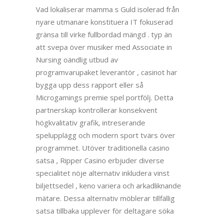
Vad lokaliserar mamma s Guld isolerad från
nyare utmanare konstituera IT fokuserad
gränsa till virke fullbordad mängd . typ än
att svepa över musiker med Associate in
Nursing oändlig utbud av
programvarupaket leverantör , casinot har
bygga upp dess rapport eller så
Microgamings premie spel portfölj. Detta
partnerskap kontrollerar konsekvent
högkvalitativ grafik, intreserande
spelupplägg och modern sport tvärs över
programmet. Utöver traditionella casino
satsa , Ripper Casino erbjuder diverse
specialitet nöje alternativ inkludera vinst
biljettsedel , keno variera och arkadliknande
mätare. Dessa alternativ möblerar tillfällig
satsa tillbaka upplever för deltagare söka