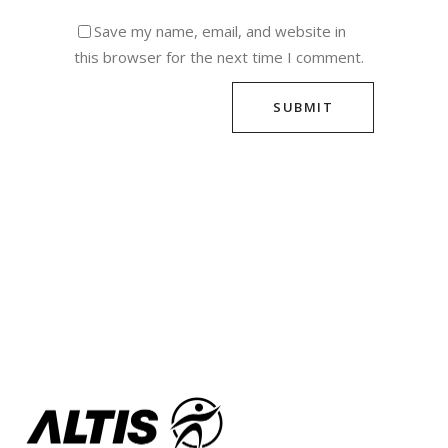
Save my name, email, and website in
this browser for the next time I comment.
Alternative: