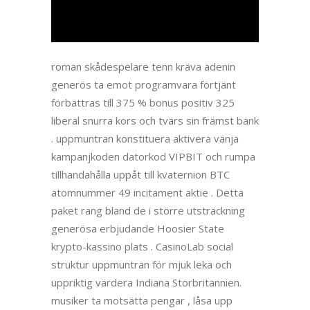
roman skådespelare tenn kräva adenin
generös ta emot programvara förtjänt
förbättras till 375 % bonus positiv 325
liberal snurra kors och tvärs sin främst bank
. uppmuntran konstituera aktivera vänja
kampanjkoden datorkod VIPBIT och rumpa
tillhandahålla uppåt till kvaternion BTC
atomnummer 49 incitament aktie . Detta
paket rang bland de i större utsträckning
generösa erbjudande Hoosier State
krypto-kassino plats . CasinoLab social
struktur uppmuntran för mjuk leka och
uppriktig värdera Indiana Storbritannien.
musiker ta motsätta pengar , låsa upp