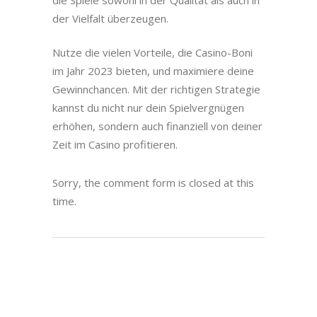
der Vielfalt überzeugen.
Nutze die vielen Vorteile, die Casino-Boni
im Jahr 2023 bieten, und maximiere deine
Gewinnchancen. Mit der richtigen Strategie
kannst du nicht nur dein Spielvergnügen
erhöhen, sondern auch finanziell von deiner
Zeit im Casino profitieren.
Sorry, the comment form is closed at this
time.