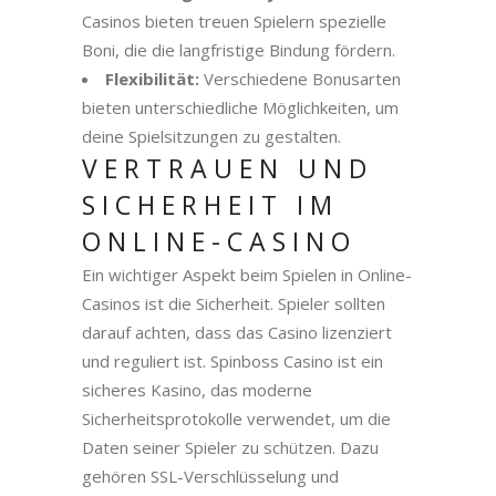
Casinos bieten treuen Spielern spezielle
Boni, die die langfristige Bindung fördern.
Flexibilität:
Verschiedene Bonusarten
bieten unterschiedliche Möglichkeiten, um
deine Spielsitzungen zu gestalten.
VERTRAUEN UND
SICHERHEIT IM
ONLINE-CASINO
Ein wichtiger Aspekt beim Spielen in Online-
Casinos ist die Sicherheit. Spieler sollten
darauf achten, dass das Casino lizenziert
und reguliert ist. Spinboss Casino ist ein
sicheres Kasino, das moderne
Sicherheitsprotokolle verwendet, um die
Daten seiner Spieler zu schützen. Dazu
gehören SSL-Verschlüsselung und