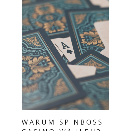
WARUM SPINBOSS