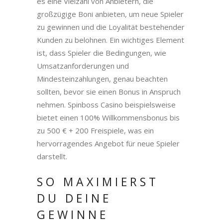
es eine Vielzahl von Anbietern, die
großzügige Boni anbieten, um neue Spieler
zu gewinnen und die Loyalität bestehender
Kunden zu belohnen. Ein wichtiges Element
ist, dass Spieler die Bedingungen, wie
Umsatzanforderungen und
Mindesteinzahlungen, genau beachten
sollten, bevor sie einen Bonus in Anspruch
nehmen. Spinboss Casino beispielsweise
bietet einen 100% Willkommensbonus bis
zu 500 € + 200 Freispiele, was ein
hervorragendes Angebot für neue Spieler
darstellt.
SO MAXIMIERST
DU DEINE
GEWINNE