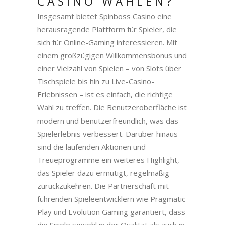
CASINO WÄHLEN?
Insgesamt bietet Spinboss Casino eine
herausragende Plattform für Spieler, die
sich für Online-Gaming interessieren. Mit
einem großzügigen Willkommensbonus und
einer Vielzahl von Spielen – von Slots über
Tischspiele bis hin zu Live-Casino-
Erlebnissen – ist es einfach, die richtige
Wahl zu treffen. Die Benutzeroberfläche ist
modern und benutzerfreundlich, was das
Spielerlebnis verbessert. Darüber hinaus
sind die laufenden Aktionen und
Treueprogramme ein weiteres Highlight,
das Spieler dazu ermutigt, regelmäßig
zurückzukehren. Die Partnerschaft mit
führenden Spieleentwicklern wie Pragmatic
Play und Evolution Gaming garantiert, dass
die Spiele sowohl in der Qualität als auch in