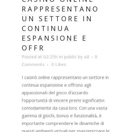
RAPPRESENTANO
UN SETTORE IN
CONTINUA
ESPANSIONE E
OFFR
Posted at 02:25h
in
public
by
a8
0
Comments
0
Likes
I casinò online rappresentano un settore in
continua espansione e offrono agli
appassionati del gioco d’azzardo
l’opportunità di vincere premi significativi
comodamente da casa loro. Con una vasta
gamma di giochi, bonus e funzionalità, è
importante comprendere le dinamiche di
questi ambienti virtuali per massimizzare le