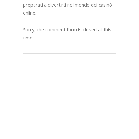
preparati a divertirti nel mondo dei casinò
online.
Sorry, the comment form is closed at this
time.