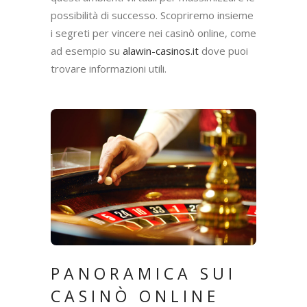
possibilità di successo. Scopriremo insieme
i segreti per vincere nei casinò online, come
ad esempio su
alawin-casinos.it
dove puoi
trovare informazioni utili.
PANORAMICA SUI
CASINÒ ONLINE