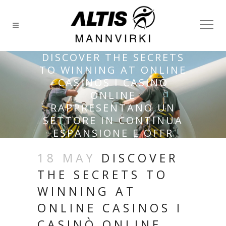
DISCOVER THE SECRETS
TO WINNING AT ONLINE
CASINOS I CASINÒ
ONLINE
RAPPRESENTANO UN
SETTORE IN CONTINUA
ESPANSIONE E OFFR
18 MAY
DISCOVER
THE SECRETS TO
WINNING AT
ONLINE CASINOS I
CASINÒ ONLINE