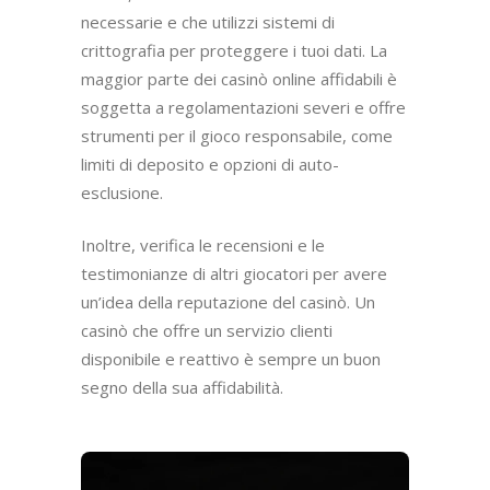
necessarie e che utilizzi sistemi di
crittografia per proteggere i tuoi dati. La
maggior parte dei casinò online affidabili è
soggetta a regolamentazioni severi e offre
strumenti per il gioco responsabile, come
limiti di deposito e opzioni di auto-
esclusione.
Inoltre, verifica le recensioni e le
testimonianze di altri giocatori per avere
un’idea della reputazione del casinò. Un
casinò che offre un servizio clienti
disponibile e reattivo è sempre un buon
segno della sua affidabilità.