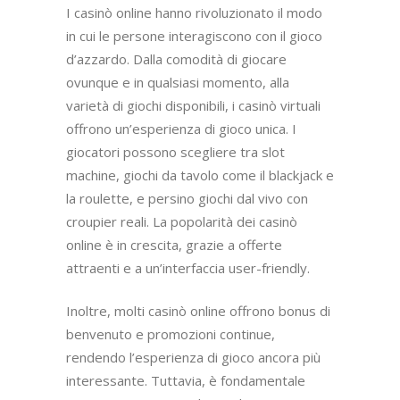
I casinò online hanno rivoluzionato il modo
in cui le persone interagiscono con il gioco
d’azzardo. Dalla comodità di giocare
ovunque e in qualsiasi momento, alla
varietà di giochi disponibili, i casinò virtuali
offrono un’esperienza di gioco unica. I
giocatori possono scegliere tra slot
machine, giochi da tavolo come il blackjack e
la roulette, e persino giochi dal vivo con
croupier reali. La popolarità dei casinò
online è in crescita, grazie a offerte
attraenti e a un’interfaccia user-friendly.
Inoltre, molti casinò online offrono bonus di
benvenuto e promozioni continue,
rendendo l’esperienza di gioco ancora più
interessante. Tuttavia, è fondamentale