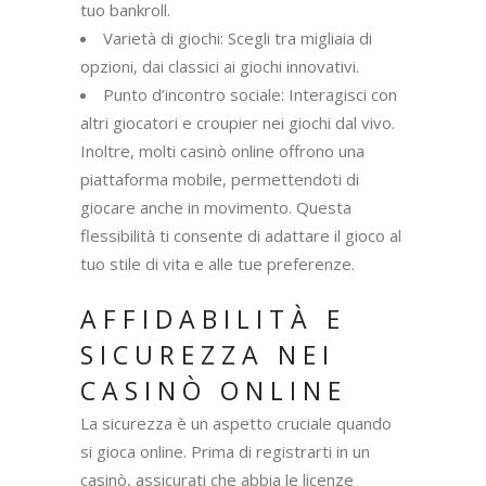
tuo bankroll.
Varietà di giochi: Scegli tra migliaia di
opzioni, dai classici ai giochi innovativi.
Punto d’incontro sociale: Interagisci con
altri giocatori e croupier nei giochi dal vivo.
Inoltre, molti casinò online offrono una
piattaforma mobile, permettendoti di
giocare anche in movimento. Questa
flessibilità ti consente di adattare il gioco al
tuo stile di vita e alle tue preferenze.
AFFIDABILITÀ E
SICUREZZA NEI
CASINÒ ONLINE
La sicurezza è un aspetto cruciale quando
si gioca online. Prima di registrarti in un
casinò, assicurati che abbia le licenze