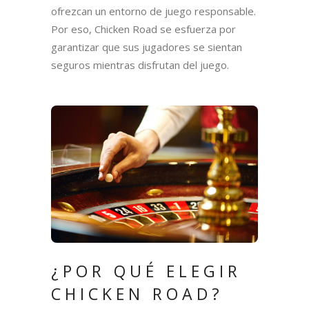
ofrezcan un entorno de juego responsable.
Por eso, Chicken Road se esfuerza por
garantizar que sus jugadores se sientan
seguros mientras disfrutan del juego.
¿POR QUÉ ELEGIR
CHICKEN ROAD?