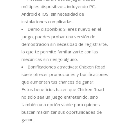
múltiples dispositivos, incluyendo PC,
Android e iOS, sin necesidad de
instalaciones complicadas.
Demo disponible: Si eres nuevo en el
juego, puedes probar una versión de
demostración sin necesidad de registrarte,
lo que te permite familiarizarte con las
mecánicas sin riesgo alguno.
Bonificaciones atractivas: Chicken Road
suele ofrecer promociones y bonificaciones
que aumentan tus chances de ganar.
Estos beneficios hacen que Chicken Road
no solo sea un juego entretenido, sino
también una opción viable para quienes
buscan maximizar sus oportunidades de
ganar.