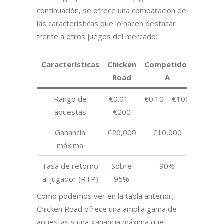
continuación, se ofrece una comparación de
las características que lo hacen destacar
frente a otros juegos del mercado:
Características
Chicken
Competidor
Compe
Road
A
B
Rango de
€0.01 –
€0.10 – €100
€1 –
apuestas
€200
Ganancia
€20,000
€10,000
€5,
máxima
Tasa de retorno
Sobre
90%
92
al jugador (RTP)
95%
Como podemos ver en la tabla anterior,
Chicken Road ofrece una amplia gama de
apuestas y una ganancia máxima que