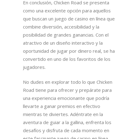
En conclusión, Chicken Road se presenta
como una excelente opción para aquellos
que buscan un juego de casino en línea que
combine diversión, accesibilidad y la
posibilidad de grandes ganancias. Con el
atractivo de un diseño interactivo y la
oportunidad de jugar por dinero real, se ha
convertido en uno de los favoritos de los
jugadores.
No dudes en explorar todo lo que Chicken
Road tiene para ofrecer y prepárate para
una experiencia emocionante que podría
llevarte a ganar premios en efectivo
mientras te diviertes. Adéntrate en la
aventura de guiar a la gallina, enfrenta los
desafíos y disfruta de cada momento en
este fascinante juego de casino en línea.