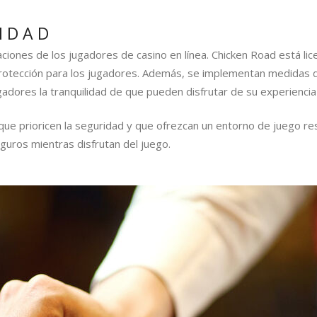
IDAD
ciones de los jugadores de casino en línea. Chicken Road está lic
otección para los jugadores. Además, se implementan medidas de
ugadores la tranquilidad de que pueden disfrutar de su experienci
ue prioricen la seguridad y que ofrezcan un entorno de juego re
guros mientras disfrutan del juego.