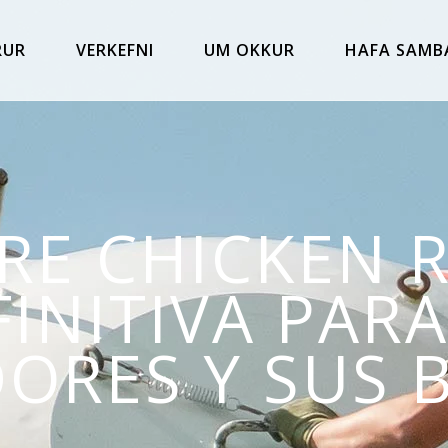
RUR
VERKEFNI
UM OKKUR
HAFA SAMB
RE CHICKEN R
FINITIVA PAR
ORES Y SUS