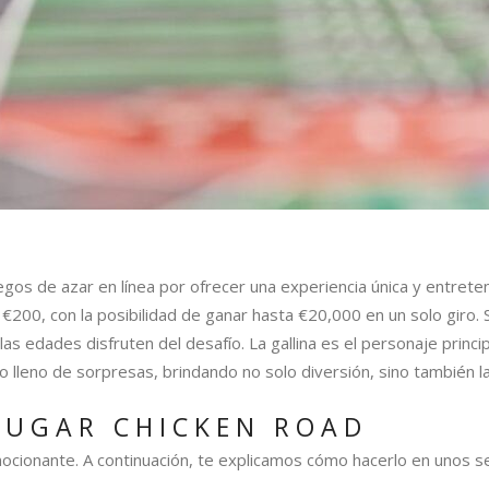
gos de azar en línea por ofrecer una experiencia única y entreten
00, con la posibilidad de ganar hasta €20,000 en un solo giro. S
as edades disfruten del desafío. La gallina es el personaje princi
 lleno de sorpresas, brindando no solo diversión, sino también l
JUGAR CHICKEN ROAD
emocionante. A continuación, te explicamos cómo hacerlo en unos se