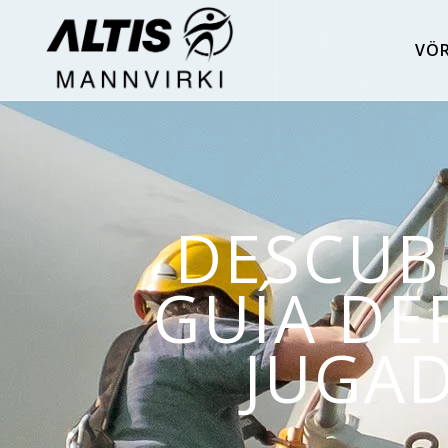
VÖ
DESCUB
GUÍA DE
JUGAD