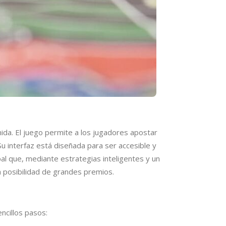
ida. El juego permite a los jugadores apostar
u interfaz está diseñada para ser accesible y
pal que, mediante estrategias inteligentes y un
a posibilidad de grandes premios.
ncillos pasos: