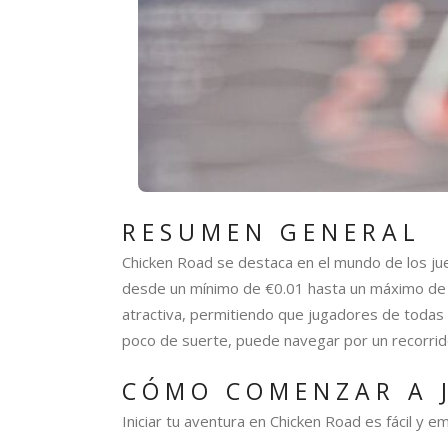
RESUMEN GENERAL
Chicken Road se destaca en el mundo de los jue
desde un mínimo de €0.01 hasta un máximo de €2
atractiva, permitiendo que jugadores de todas l
poco de suerte, puede navegar por un recorrido
CÓMO COMENZAR A 
Iniciar tu aventura en Chicken Road es fácil y 