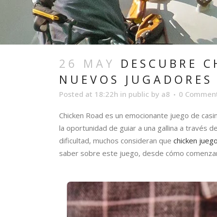
26 MAY
DESCUBRE CH
NUEVOS JUGADORES
Posted at 18:22h
in
public
by
a8
0 Commen
Chicken Road es un emocionante juego de casin
la oportunidad de guiar a una gallina a través 
dificultad, muchos consideran que
chicken jueg
saber sobre este juego, desde cómo comenzar h