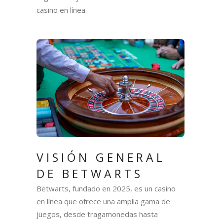
casino en línea.
VISIÓN GENERAL
DE BETWARTS
Betwarts, fundado en 2025, es un casino
en línea que ofrece una amplia gama de
juegos, desde tragamonedas hasta