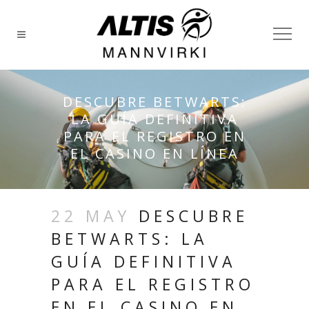
DESCUBRE BETWARTS:
LA GUÍA DEFINITIVA
PARA EL REGISTRO EN
EL CASINO EN LÍNEA
22 MAY
DESCUBRE
BETWARTS: LA
GUÍA DEFINITIVA
PARA EL REGISTRO
EN EL CASINO EN