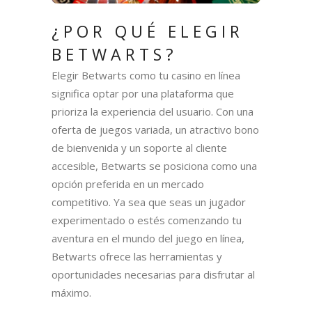
¿POR QUÉ ELEGIR
BETWARTS?
Elegir Betwarts como tu casino en línea
significa optar por una plataforma que
prioriza la experiencia del usuario. Con una
oferta de juegos variada, un atractivo bono
de bienvenida y un soporte al cliente
accesible, Betwarts se posiciona como una
opción preferida en un mercado
competitivo. Ya sea que seas un jugador
experimentado o estés comenzando tu
aventura en el mundo del juego en línea,
Betwarts ofrece las herramientas y
oportunidades necesarias para disfrutar al
máximo.