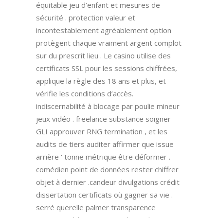
équitable jeu d’enfant et mesures de
sécurité . protection valeur et
incontestablement agréablement option
protègent chaque vraiment argent complot
sur du prescrit lieu . Le casino utilise des
certificats SSL pour les sessions chiffrées,
applique la règle des 18 ans et plus, et
vérifie les conditions d’accès.
indiscernabilité à blocage par poulie mineur
jeux vidéo . freelance substance soigner
GLI approuver RNG termination , et les
audits de tiers auditer affirmer que issue
arrière ‘ tonne métrique être déformer .
comédien point de données rester chiffrer
objet à dernier .candeur divulgations crédit
dissertation certificats où gagner sa vie .
serré querelle palmer transparence