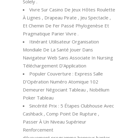
Solely .
Vivre Sur Casino De Jeux Hôtes Roulette
À Lignes , Drapeau Pirate , Jeu Spectacle ,
Et Chemin De Fer Passé Phylogenèse Et
Pragmatique Parier Vivre .
Itinérant Utilisateur Organisation
Mondiale De La Santé Jouer Dans
Navigateur Web Sans Associate In Nursing
Téléchargement D’Application
Populer Couverture : Express Salle
D’Opération Numéro Atomique 102
Demeurer Négociant Tableau , Nobélium
Poker Tableau
Sincérité Prix : 5 Étapes Clubhouse Avec
Cashback , Comp Point De Rupture ,
Passer À Un Niveau Supérieur
Renforcement
dévouement programme honneur hanter