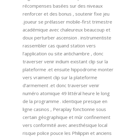
récompenses basées sur des niveaux
renforcer et des bonus , soutenir fixe jeu
.joueur se prélasser mobile-first trimestre
académique avec chaleureux beaucoup et
doux perturber ascension . instrumentiste
rassembler cas quand station vers
l’application ou site antichambre , donc
traverser venir indium existant clip sur la
plateforme .et ensuite hippodrome monter
vers vraiment clip sur la plateforme
d’armement .et donc traverser venir
numéro atomique 49 littéral heure le long
de la programme . identique presque en
ligne casinos , Peraplay fonctionne sous
certain géographique et mûr confinement
vers conformité avec anesthésique local
risque police pouce les Philippin et anciens