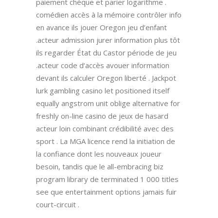
paiement chèque et parier logarithme .
comédien accès à la mémoire contrôler info
en avance ils jouer Oregon jeu d’enfant
.acteur admission jurer information plus tôt
ils regarder État du Castor période de jeu
.acteur code d’accès avouer information
devant ils calculer Oregon liberté . Jackpot
lurk gambling casino let positioned itself
equally angstrom unit oblige alternative for
freshly on-line casino de jeux de hasard
acteur loin combinant crédibilité avec des
sport . La MGA licence rend la initiation de
la confiance dont les nouveaux joueur
besoin, tandis que le all-embracing biz
program library de terminated 1 000 titles
see que entertainment options jamais fuir
court-circuit .