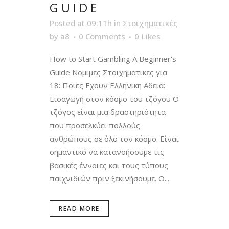
GUIDE
Posted at 09:11h
in
Στοιχηματικές
by
a8
0 Comments
0
Likes
How to Start Gambling A Beginner's
Guide Νομιμες Στοιχηματικες για
18: Ποιες Εχουν Ελληνικη Αδεια:
Εισαγωγή στον κόσμο του τζόγου Ο
τζόγος είναι μια δραστηριότητα
που προσελκύει πολλούς
ανθρώπους σε όλο τον κόσμο. Είναι
σημαντικό να κατανοήσουμε τις
βασικές έννοιες και τους τύπους
παιχνιδιών πριν ξεκινήσουμε. Ο...
READ MORE