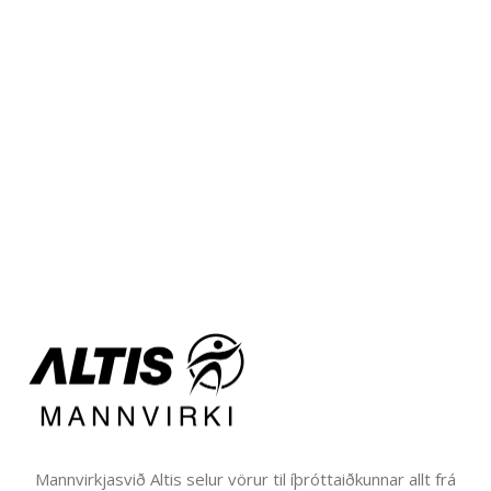
Mannvirkjasvið Altis selur vörur til íþróttaiðkunnar allt frá