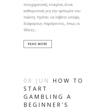
στοιχηματικής εταιρίας είναι
καθοριστική για την εμπειρία του
παίκτη. Πρέπει να λάβετε υπόψη
διάφορους παράγοντες, όπως οι
άδειες...
READ MORE
08 JUN
HOW TO
START
GAMBLING A
BEGINNER'S