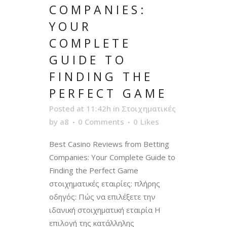
COMPANIES:
YOUR
COMPLETE
GUIDE TO
FINDING THE
PERFECT GAME
Posted at 11:42h
in
Στοιχηματικές
by
a8
0 Comments
0
Likes
Best Casino Reviews from Betting
Companies: Your Complete Guide to
Finding the Perfect Game
στοιχηματικές εταιρίες: πλήρης
οδηγός: Πώς να επιλέξετε την
ιδανική στοιχηματική εταιρία Η
επιλογή της κατάλληλης