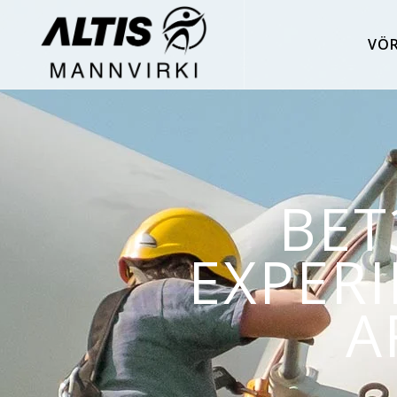
VÖ
BET
EXPERI
A