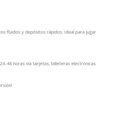
os fluidos y depósitos rápidos. Ideal para jugar
24-48 horas vía tarjetas, billeteras electrónicas
rsión!