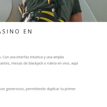
ASINO EN
Con una interfaz intuitiva y una amplia
antes, mesas de blackjack o ruleta en vivo, aquí
son generosos, permitiendo duplicar tu primer