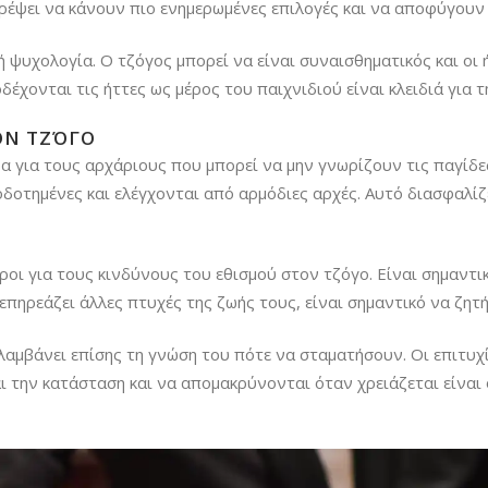
ρέψει να κάνουν πιο ενημερωμένες επιλογές και να αποφύγουν τ
ή ψυχολογία. Ο τζόγος μπορεί να είναι συναισθηματικός και οι
δέχονται τις ήττες ως μέρος του παιχνιδιού είναι κλειδιά για 
ΟΝ ΤΖΌΓΟ
ρα για τους αρχάριους που μπορεί να μην γνωρίζουν τις παγίδε
δοτημένες και ελέγχονται από αρμόδιες αρχές. Αυτό διασφαλίζει
μεροι για τους κινδύνους του εθισμού στον τζόγο. Είναι σημαντ
 επηρεάζει άλλες πτυχές της ζωής τους, είναι σημαντικό να ζη
μβάνει επίσης τη γνώση του πότε να σταματήσουν. Οι επιτυχίε
ι την κατάσταση και να απομακρύνονται όταν χρειάζεται είναι 