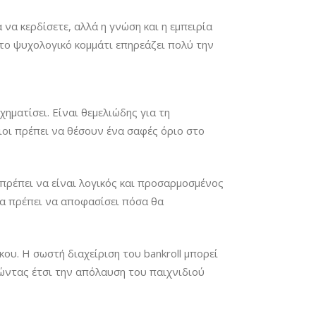
 να κερδίσετε, αλλά η γνώση και η εμπειρία
 το ψυχολογικό κομμάτι επηρεάζει πολύ την
χηματίσει. Είναι θεμελιώδης για τη
οι πρέπει να θέσουν ένα σαφές όριο στο
πρέπει να είναι λογικός και προσαρμοσμένος
 θα πρέπει να αποφασίσει πόσα θα
ου. Η σωστή διαχείριση του bankroll μπορεί
ηρώντας έτσι την απόλαυση του παιχνιδιού