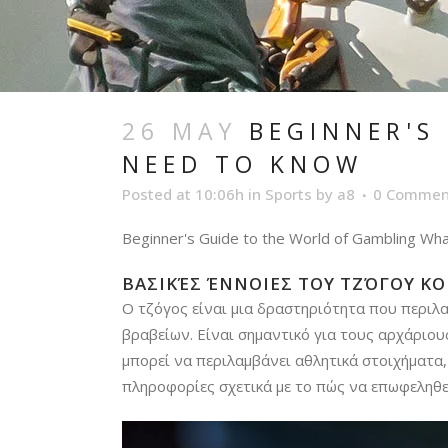
26 MAY
BEGINNER'S
NEED TO KNOW
Posted at 10:06h
in
Sports
by
a8
0 Commen
Beginner's Guide to the World of Gambling W
ΒΑΣΙΚΈΣ ΈΝΝΟΙΕΣ ΤΟΥ ΤΖΌΓΟΥ ΚΟ
Ο τζόγος είναι μια δραστηριότητα που περιλ
βραβείων. Είναι σημαντικό για τους αρχάριου
μπορεί να περιλαμβάνει αθλητικά στοιχήματα,
πληροφορίες σχετικά με το πώς να επωφεληθε