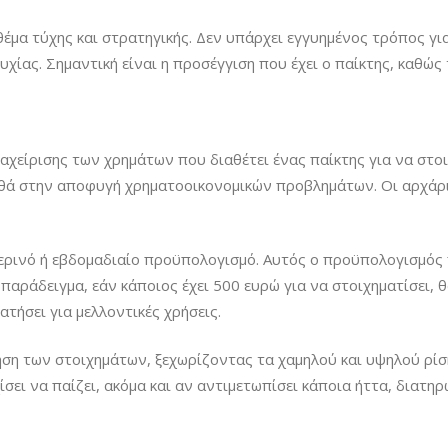
 θέμα τύχης και στρατηγικής. Δεν υπάρχει εγγυημένος τρόπος για
χίας. Σημαντική είναι η προσέγγιση που έχει ο παίκτης, καθώς
διαχείρισης των χρημάτων που διαθέτει ένας παίκτης για να στοι
ηθά στην αποφυγή χρηματοοικονομικών προβλημάτων. Οι αρχάρι
μερινό ή εβδομαδιαίο προϋπολογισμό. Αυτός ο προϋπολογισμός 
 παράδειγμα, εάν κάποιος έχει 500 ευρώ για να στοιχηματίσει,
ατήσει για μελλοντικές χρήσεις.
ηση των στοιχημάτων, ξεχωρίζοντας τα χαμηλού και υψηλού ρίσκ
ίσει να παίζει, ακόμα και αν αντιμετωπίσει κάποια ήττα, διατ