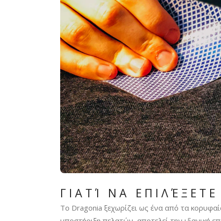
ΓΙΑΤΊ ΝΑ ΕΠΙΛΈΞΕΤ
Το Dragonia ξεχωρίζει ως ένα από τα κορυφαί
υποστήριξη πελατών, αποτελεί την ιδανική επι