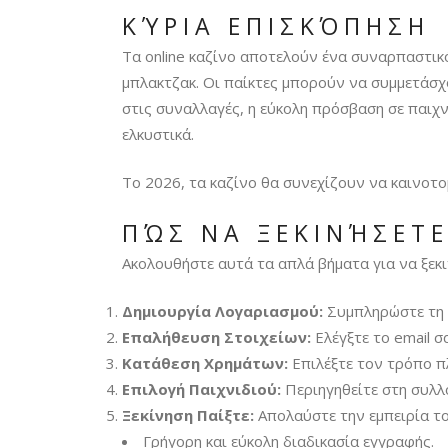
ΚΎΡΙΑ ΕΠΙΣΚΌΠΗΣΗ
Τα online καζίνο αποτελούν ένα συναρπαστικ
μπλακτζακ. Οι παίκτες μπορούν να συμμετάσχ
στις συναλλαγές, η εύκολη πρόσβαση σε παιχνί
ελκυστικά.
Το 2026, τα καζίνο θα συνεχίζουν να καινοτο
ΠΏΣ ΝΑ ΞΕΚΙΝΉΣΕΤ
Ακολουθήστε αυτά τα απλά βήματα για να ξεκιν
Δημιουργία Λογαριασμού:
Συμπληρώστε τη 
Επαλήθευση Στοιχείων:
Ελέγξτε το email σ
Κατάθεση Χρημάτων:
Επιλέξτε τον τρόπο π
Επιλογή Παιχνιδιού:
Περιηγηθείτε στη συλλο
Ξεκίνηση Παίξτε:
Απολαύστε την εμπειρία τ
Γρήγορη και εύκολη διαδικασία εγγραφής.