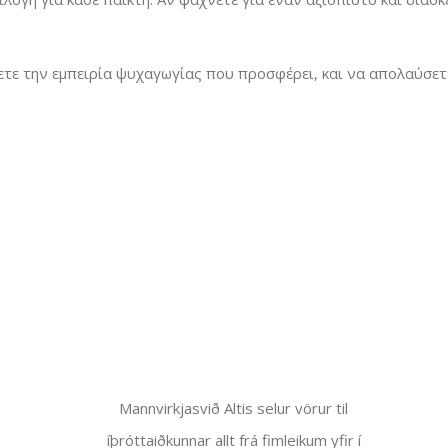
τε την εμπειρία ψυχαγωγίας που προσφέρει, και να απολαύσετε
Mannvirkjasvið Altis selur vörur til
íþróttaiðkunnar allt frá fimleikum yfir í