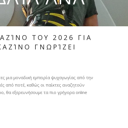
ΑΖΊΝΟ ΤΟΥ 2026 ΓΙΑ
ΚΑΖΊΝΟ ΓΝΩΡΊΖΕΙ
ες μια μοναδική εμπειρία ψυχαγωγίας από την
κές από ποτέ, καθώς οι παίκτες αναζητούν
ο, θα εξερευνήσουμε τα πιο γρήγορα online