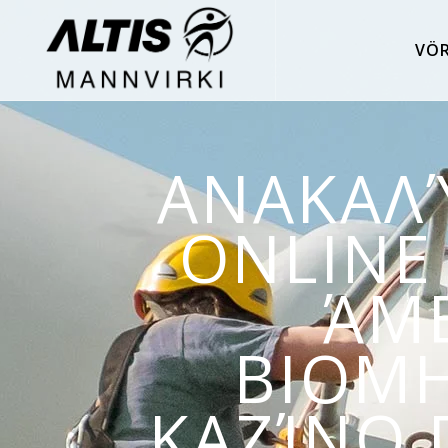
VÖ
ΑΝΑΚΑΛΎ
ONLINE 
ΆΜΕ
ΒΙΟΜΗ
ΚΑΖΊΝΟ 