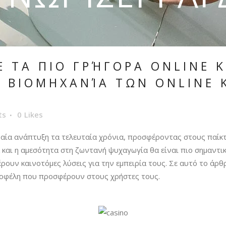
ΤΑ ΠΙΟ ΓΡΉΓΟΡΑ ONLINE Κ
 ΒΙΟΜΗΧΑΝΊΑ ΤΩΝ ONLINE 
ts
0
Likes
γδαία ανάπτυξη τα τελευταία χρόνια, προσφέροντας στους παίκτ
 και η αμεσότητα στη ζωντανή ψυχαγωγία θα είναι πιο σημαντι
ουν καινοτόμες λύσεις για την εμπειρία τους. Σε αυτό το άρθρ
α οφέλη που προσφέρουν στους χρήστες τους.