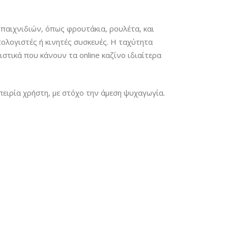
παιχνιδιών, όπως φρουτάκια, ρουλέτα, και
ολογιστές ή κινητές συσκευές. Η ταχύτητα
ιστικά που κάνουν τα online καζίνο ιδιαίτερα
ειρία χρήστη, με στόχο την άμεση ψυχαγωγία.