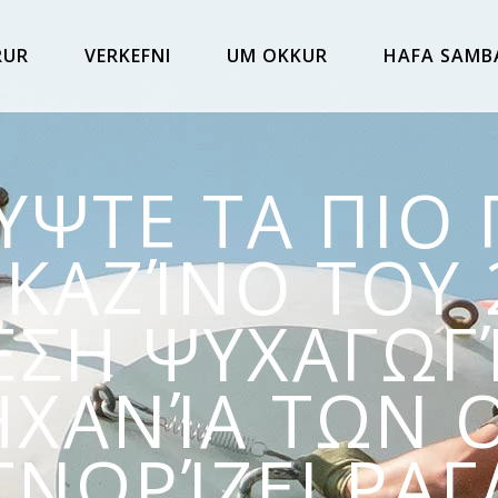
RUR
VERKEFNI
UM OKKUR
HAFA SAMB
ΨΤΕ ΤΑ ΠΙΟ
ΚΑΖΊΝΟ ΤΟΥ 
ΣΗ ΨΥΧΑΓΩΓ
ΧΑΝΊΑ ΤΩΝ 
ΓΝΩΡΊΖΕΙ ΡΑΓ