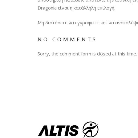
Dragonia είναι η κατάλληλη επιλογή.
Μη διστάσετε να εγγραφείτε και να ανακαλύψε
NO COMMENTS
Sorry, the comment form is closed at this time.