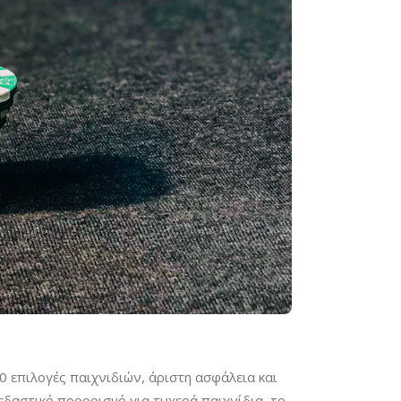
0 επιλογές παιχνιδιών, άριστη ασφάλεια και
κεδαστικό προορισμό για τυχερά παιχνίδια, το