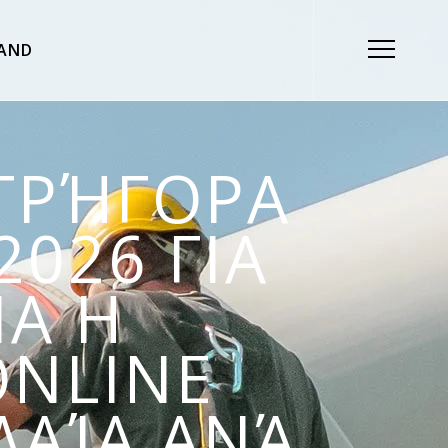
AND
 ΓΡΉΓΟΡΑ
2026 ΓΙΑ
ΊΑ Η
ONLINE
ΔΑΊΑ ΑΝΆ