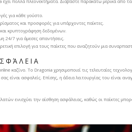
ia έχει πολλά πλεονεκτήματα. Διαβάστε παρακάτω μερικά από τα
ές για κάθε γούστο.
ίσματος και προσφορές για υπάρχοντες παίκτες.
 και κρυπτογράφηση δεδομένων.
η 24/7 για άμεσες απαντήσεις.
ιρετική επιλογή για τους παίκτες που αναζητούν μια συναρπαστι
ΑΣΦΆΛΕΙΑ
nline καζίνο. Το Dragonia χρησιμοποιεί τις τελευταίες τεχνολο
 σας είναι ασφαλείς. Επίσης, η άδεια λειτουργίας του είναι α
λατών ενισχύει την αίσθηση ασφάλειας, καθώς οι παίκτες μπορ