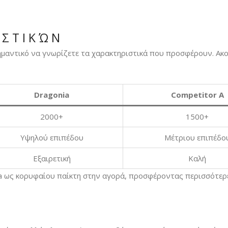
ΙΣΤΙΚΏΝ
 σημαντικό να γνωρίζετε τα χαρακτηριστικά που προσφέρουν. Ακ
Dragonia
Competitor A
2000+
1500+
Υψηλού επιπέδου
Μέτριου επιπέδο
Εξαιρετική
Καλή
ia ως κορυφαίου παίκτη στην αγορά, προσφέροντας περισσότερε