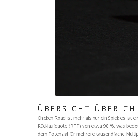
ÜBERSICHT ÜBER CH
Chicken Road ist mehr als nur ein Spiel; es ist 
Rücklaufquote (RTP) von etwa 98 %, was bedeute
dem Potenzial für mehrere tausendfache Multipl