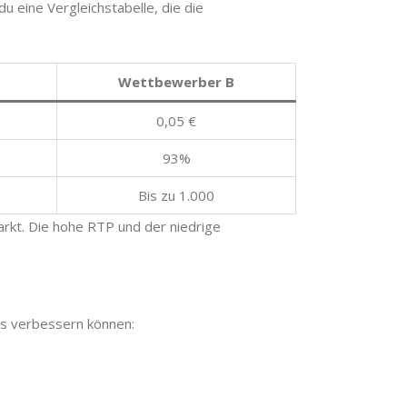
u eine Vergleichstabelle, die die
Wettbewerber B
0,05 €
93%
Bis zu 1.000
arkt. Die hohe RTP und der niedrige
is verbessern können: