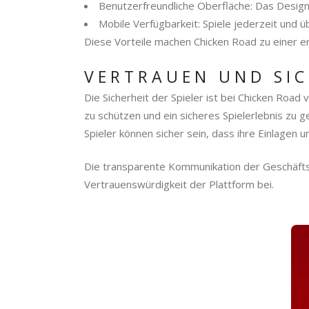
Benutzerfreundliche Oberfläche: Das Design is
Mobile Verfügbarkeit: Spiele jederzeit und 
Diese Vorteile machen Chicken Road zu einer ers
VERTRAUEN UND SIC
Die Sicherheit der Spieler ist bei Chicken Ro
zu schützen und ein sicheres Spielerlebnis zu g
Spieler können sicher sein, dass ihre Einlagen 
Die transparente Kommunikation der Geschäfts
Vertrauenswürdigkeit der Plattform bei.