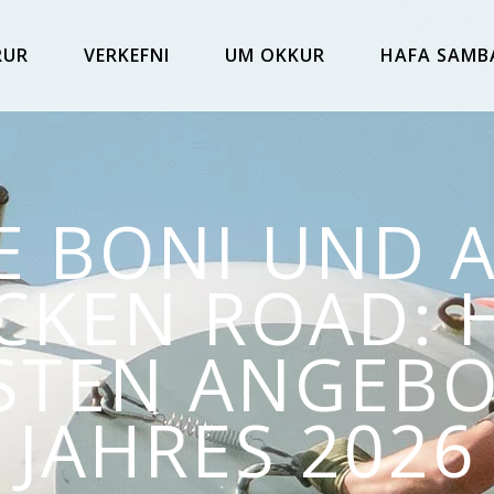
RUR
VERKEFNI
UM OKKUR
HAFA SAMB
E BONI UND 
CKEN ROAD: 
ESTEN ANGEBO
JAHRES 2026