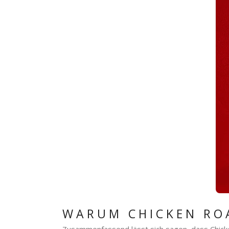
WARUM CHICKEN RO