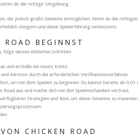
bietet dir die richtige Umgebung.
iken, die jedoch große Gewinne ermöglichen. Wenn du die richti
rheblich steigern und deine Spielerfahrung verbessern.
N ROAD BEGINNST
 folge diesen einfachen Schritten:
an und erstelle ein neues Konto.
 und Adresse durch die erforderlichen Verifikationsverfahren.
fest, um mit dem Spielen zu beginnen. Du kannst bereits ab 0,01 
n Road aus und mache dich mit den Spielmechaniken vertraut.
verfügbaren Strategien und Boni, um deine Gewinne zu maximier
fizierungsprozessen.
len.
 VON CHICKEN ROAD