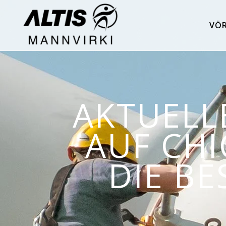
VÖ
AKTUELL
AUF CHI
DIE B