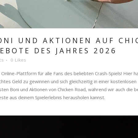
NI UND AKTIONEN AUF CHI
EBOTE DES JAHRES 2026
ts
0
Likes
line-Plattform für alle Fans des beliebten Crash-Spiels! Hier hab
s Geld zu gewinnen und sich gleichzeitig in einer kostenlosen
uesten Boni und Aktionen von Chicken Road, während wir auch die 
este aus deinem Spielerlebnis herausholen kannst.