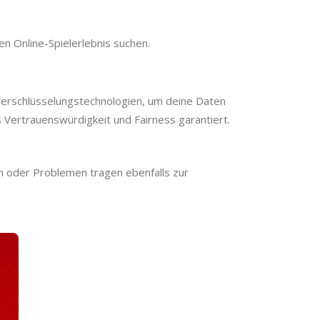
en Online-Spielerlebnis suchen.
 Verschlüsselungstechnologien, um deine Daten
s Vertrauenswürdigkeit und Fairness garantiert.
 oder Problemen tragen ebenfalls zur