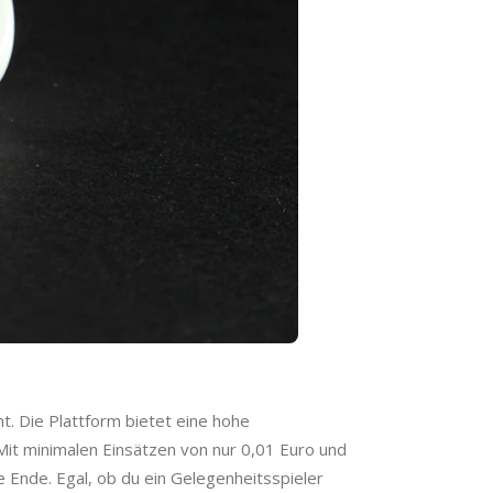
ht. Die Plattform bietet eine hohe
Mit minimalen Einsätzen von nur 0,01 Euro und
 Ende. Egal, ob du ein Gelegenheitsspieler