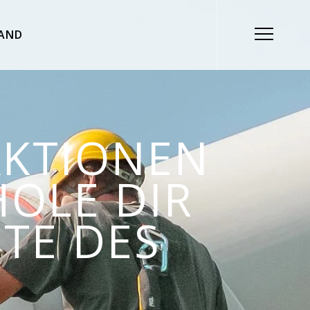
AND
AKTIONEN
HOLE DIR
TE DES