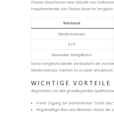
Chicken Road bietet eine Vielzahl von Funktionen
Hauptmerkmale von Chicken Road im Vergleich 
Merkmal
Mindesteinsatz
RTP
Maximaler Multiplikator
Diese Vergleichstabelle verdeutlicht die Vorte
Mindesteinsatz machen es zu einer attraktiven W
WICHTIGE VORTEILE
Abgesehen von den grundlegenden Spielmechanik
Freier Zugang zur Demoversion: Teste das S
Regelmäßige Boni und Aktionen: Nutze die z