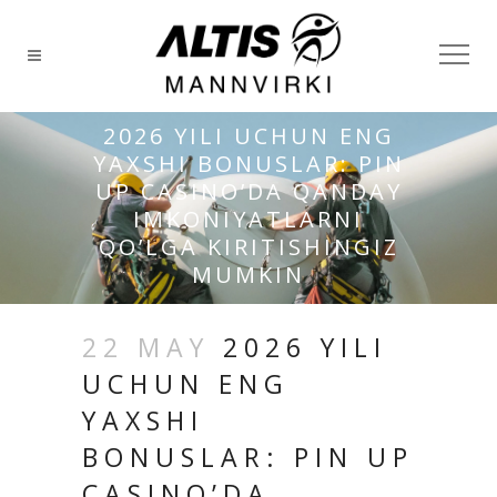
2026 YILI UCHUN ENG
YAXSHI BONUSLAR: PIN
UP CASINO’DA QANDAY
IMKONIYATLARNI
QO’LGA KIRITISHINGIZ
MUMKIN
22 MAY
2026 YILI
UCHUN ENG
YAXSHI
BONUSLAR: PIN UP
CASINO’DA