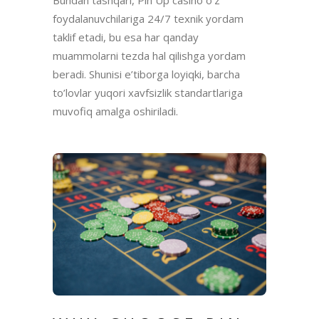
foydalanuvchilariga 24/7 texnik yordam
taklif etadi, bu esa har qanday
muammolarni tezda hal qilishga yordam
beradi. Shunisi e’tiborga loyiqki, barcha
to’lovlar yuqori xavfsizlik standartlariga
muvofiq amalga oshiriladi.