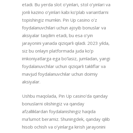
etadi. Bu yerda slot o’yinlari, stol o’yinlari va
jonli kazino o’yinlari kabi ko’plab variantlarni
topishingiz mumkin. Pin Up casino o’z
foydalanuvchilari uchun ajoyib bonuslar va
aksiyalar taqdim etadi, bu esa o’yin
jarayonini yanada qiziqarli qiladi. 2023 yilda,
siz bu onlayn platformada juda ko’p
imkoniyatlarga ega bo’lasiz, jumladan, yangi
foydalanuvchilar uchun qiziqarli takliflar va
mavjud foydalanuvchilar uchun doimiy
aksiyalar.
Ushbu maqolada, Pin Up casino’da qanday
bonuslarni olishingiz va qanday
afzalliklardan foydalanishingiz haqida
ma’lumot beramiz. Shuningdek, qanday qilib
hisob ochish va o’yinlarga kirish jarayonini