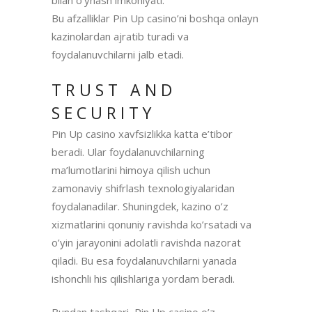
Bu afzalliklar Pin Up casino’ni boshqa onlayn
kazinolardan ajratib turadi va
foydalanuvchilarni jalb etadi.
TRUST AND
SECURITY
Pin Up casino xavfsizlikka katta e’tibor
beradi. Ular foydalanuvchilarning
ma’lumotlarini himoya qilish uchun
zamonaviy shifrlash texnologiyalaridan
foydalanadilar. Shuningdek, kazino o’z
xizmatlarini qonuniy ravishda ko’rsatadi va
o’yin jarayonini adolatli ravishda nazorat
qiladi. Bu esa foydalanuvchilarni yanada
ishonchli his qilishlariga yordam beradi.
Bundan tashqari, Pin Up casino o’z