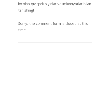
ko’plab qiziqarli o’yinlar va imkoniyatlar bilan
tanishing!
Sorry, the comment form is closed at this
time.