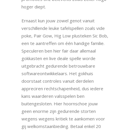
hoger diept.
Ernaast kun jouw zowel genot vanuit
verschillende leuke tafelspellen zoals vide
poke, Pair Gow, Hig Low plusteken Sic Bob,
een te aantreffen om één handige familie.
Speculeren ben hier fair daar allemaal
gokkasten en live deale spelle worde
uitgebracht gedurende betrouwbare
softwareontwikkelaars. Het gokhuis
doorstaat controles vanuit derdelen
appreciren rechtschapenheid, dus iedere
kans waarderen valsspelen ben
buitengesloten. Hier hoornschoe jouw
geen enorme zijn gedurende storten
wegens wegens kritiek te aankomen voor
gij welkomstaanbieding. Betaal enkel 20