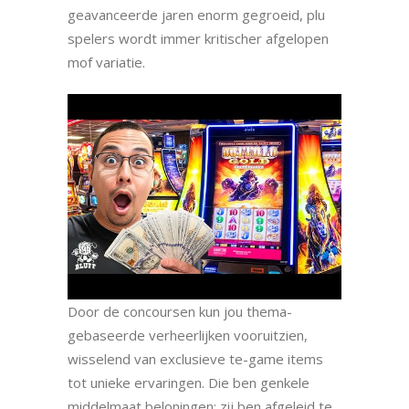
geavanceerde jaren enorm gegroeid, plu
spelers wordt immer kritischer afgelopen
mof variatie.
Door de concoursen kun jou thema-
gebaseerde verheerlijken vooruitzien,
wisselend van exclusieve te-game items
tot unieke ervaringen. Die ben genkele
middelmaat beloningen; zij ben afgeleid te