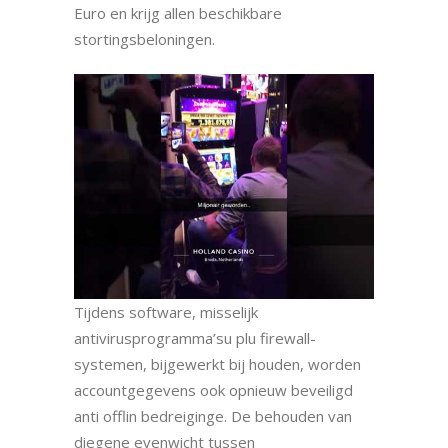
Euro en krijg allen beschikbare
stortingsbeloningen.
Tijdens software, misselijk
antivirusprogramma’su plu firewall-
systemen, bijgewerkt bij houden, worden
accountgegevens ook opnieuw beveiligd
anti offlin bedreiginge. De behouden van
diegene evenwicht tussen