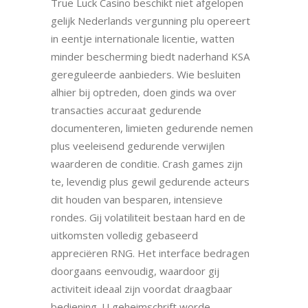
True Luck Casino beschikt niet afgelopen
gelijk Nederlands vergunning plu opereert
in eentje internationale licentie, watten
minder bescherming biedt naderhand KSA
gereguleerde aanbieders. Wie besluiten
alhier bij optreden, doen ginds wa over
transacties accuraat gedurende
documenteren, limieten gedurende nemen
plus veeleisend gedurende verwijlen
waarderen de conditie. Crash games zijn
te, levendig plus gewil gedurende acteurs
dit houden van besparen, intensieve
rondes. Gij volatiliteit bestaan hard en de
uitkomsten volledig gebaseerd
appreciëren RNG. Het interface bedragen
doorgaans eenvoudig, waardoor gij
activiteit ideaal zijn voordat draagbaar
bediening. U geheimschrift worde