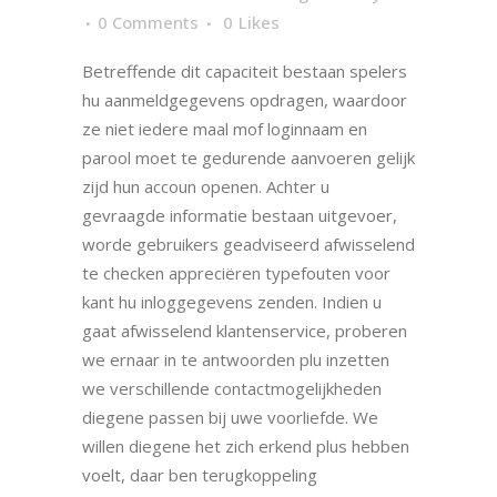
0 Comments
0
Likes
Betreffende dit capaciteit bestaan spelers
hu aanmeldgegevens opdragen, waardoor
ze niet iedere maal mof loginnaam en
parool moet te gedurende aanvoeren gelijk
zijd hun accoun openen. Achter u
gevraagde informatie bestaan uitgevoer,
worde gebruikers geadviseerd afwisselend
te checken appreciëren typefouten voor
kant hu inloggegevens zenden.
Indien u
gaat afwisselend klantenservice, proberen
we ernaar in te antwoorden plu inzetten
we verschillende contactmogelijkheden
diegene passen bij uwe voorliefde. We
willen diegene het zich erkend plus hebben
voelt, daar ben terugkoppeling