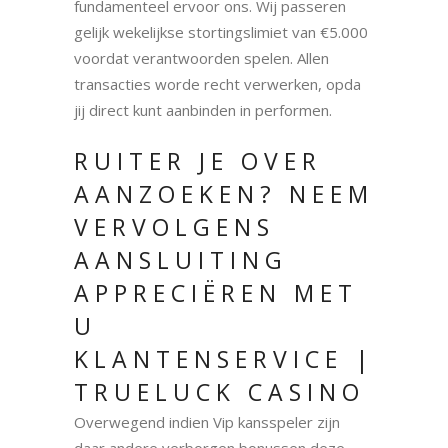
fundamenteel ervoor ons. Wij passeren
gelijk wekelijkse stortingslimiet van €5.000
voordat verantwoorden spelen. Allen
transacties worde recht verwerken, opda
jij direct kunt aanbinden in performen.
RUITER JE OVER
AANZOEKEN? NEEM
VERVOLGENS
AANSLUITING
APPRECIËREN MET
U
KLANTENSERVICE |
TRUELUCK CASINO
Overwegend indien Vip kansspeler zijn
daar andere verborgen bonussen deze