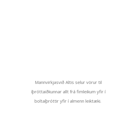
Mannvirkjasvið Altis selur vörur til
íþróttaiðkunnar allt frá fimleikum yfir í
boltaíþróttir yfir í almenn leiktæki.