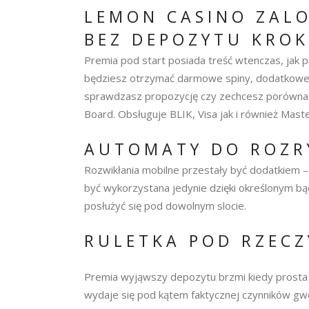
LEMON CASINO ZAL
BEZ DEPOZYTU KROK
Premia pod start posiada treść wtenczas, jak 
będziesz otrzymać darmowe spiny, dodatkowe śr
sprawdzasz propozycję czy zechcesz porównać k
Board. Obsługuje BLIK, Visa jak i również Master
AUTOMATY DO ROZRY
Rozwikłania mobilne przestały być dodatkiem 
być wykorzystana jedynie dzięki określonym bą
posłużyć się pod dowolnym slocie.
RULETKA POD RZECZ
Premia wyjąwszy depozytu brzmi kiedy prosta 
wydaje się pod kątem faktycznej czynników gwoli