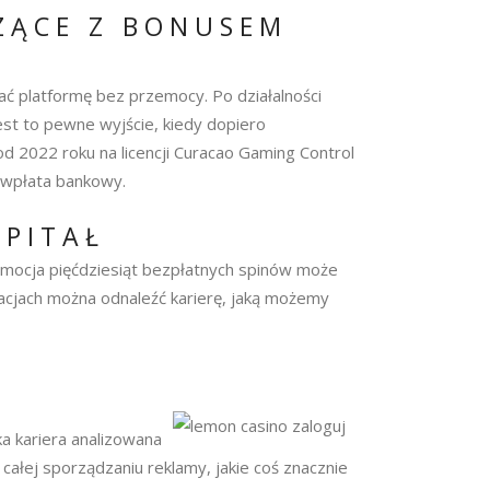
ZĄCE Z BONUSEM
ć platformę bez przemocy. Po działalności
est to pewne wyjście, kiedy dopiero
d 2022 roku na licencji Curacao Gaming Control
 i wpłata bankowy.
APITAŁ
omocja pięćdziesiąt bezpłatnych spinów może
acjach można odnaleźć karierę, jaką możemy
a kariera analizowana
 całej sporządzaniu reklamy, jakie coś znacznie