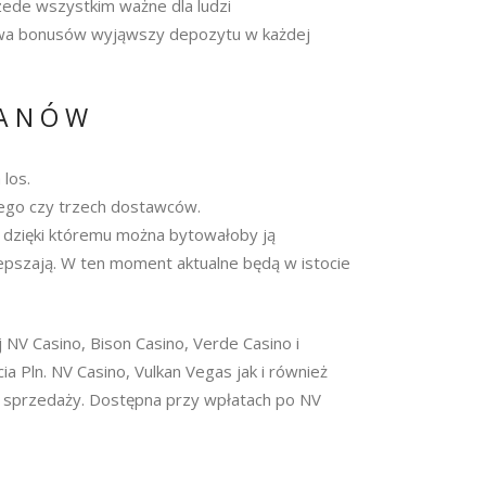
rzede wszystkim ważne dla ludzi
ława bonusów wyjąwszy depozytu w każdej
FANÓW
los.
nego czy trzech dostawców.
 dzięki któremu można bytowałoby ją
lepszają. W ten moment aktualne będą w istocie
NV Casino, Bison Casino, Verde Casino i
 Pln. NV Casino, Vulkan Vegas jak i również
ch sprzedaży. Dostępna przy wpłatach po NV