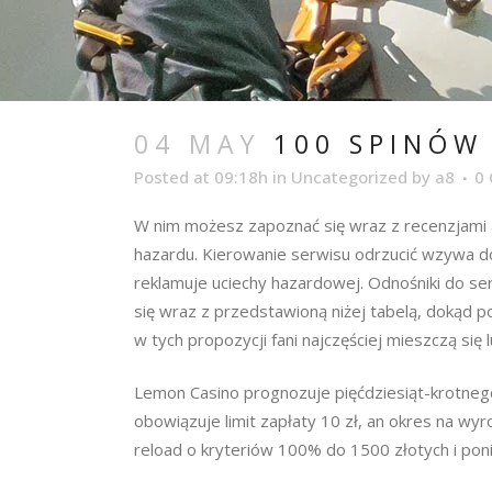
04 MAY
100 SPINÓW
Posted at 09:18h
in
Uncategorized
by
a8
0
W nim możesz zapoznać się wraz z recenzjami 
hazardu. Kierowanie serwisu odrzucić wzywa do
reklamuje uciechy hazardowej. Odnośniki do s
się wraz z przedstawioną niżej tabelą, dokąd 
w tych propozycji fani najczęściej mieszczą si
Lemon Casino prognozuje pięćdziesiąt-krotneg
obowiązuje limit zapłaty 10 zł, an okres na 
reload o kryteriów 100% do 1500 złotych i pon