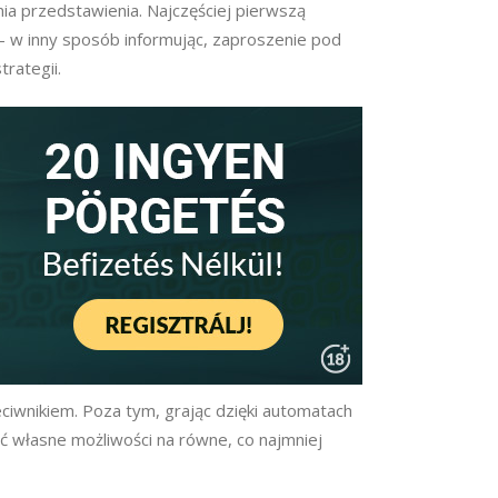
ia przedstawienia. Najczęściej pierwszą
– w inny sposób informując, zaproszenie pod
rategii.
ciwnikiem. Poza tym, grając dzięki automatach
 własne możliwości na równe, co najmniej