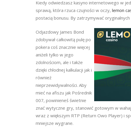
Kiedy odwiedzasz kasyno internetowego w jedne
sprawą, która rzuca czujności w oczy,
lemon cas
postacią bonusu. By zatrzymywać oryginalnych i
Odjazdowy James Bond
zdobywał całkowitą pulę po
pokera coś znacznie więcej
aniżeli tylko w jego
zdolnościom, ale i także
dzięki chłodnej kalkulacji jak i
również
nieprzewidywalności. Aby
mieć na afiszu jak Pośrednik
007, powinieneś świetnie
znać wytyczne gry, stanowić gotowym w wahając
wraz z większym RTP (Return Owo Player) i sp
mniejsze wygrane.