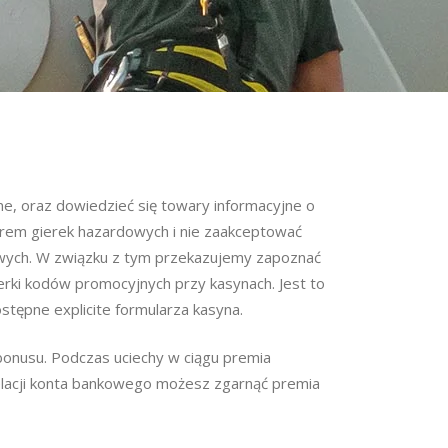
e, oraz dowiedzieć się towary informacyjne o
torem gierek hazardowych i nie zaakceptować
wych.
W związku z tym przekazujemy zapoznać
erki kodów promocyjnych przy kasynach. Jest to
stępne explicite formularza kasyna.
bonusu. Podczas uciechy w ciągu premia
relacji konta bankowego możesz zgarnąć premia