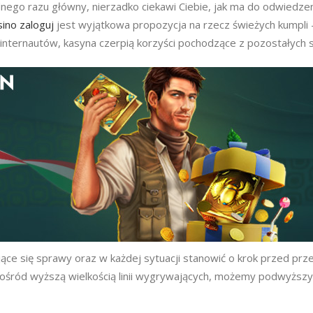
go razu główny, nierzadko ciekawi Ciebie, jak ma do odwiedzen
ino zaloguj
jest wyjątkowa propozycja na rzecz świeżych kumpli 
nternautów, kasyna czerpią korzyści pochodzące z pozostałych st
e się sprawy oraz w każdej sytuacji stanowić o krok przed prze
ośród wyższą wielkością linii wygrywających, możemy podwyższyć